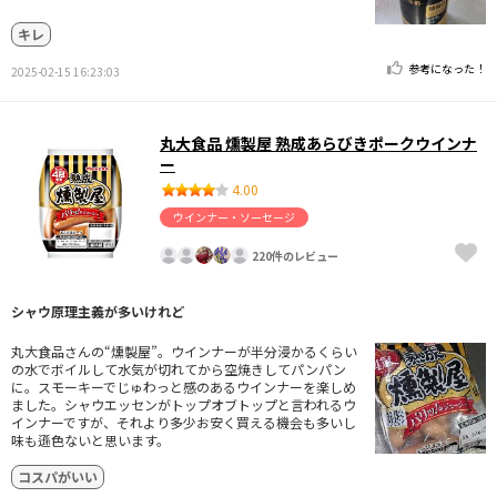
キレ
参考になった！
2025-02-15 16:23:03
丸大食品 燻製屋 熟成あらびきポークウインナ
ー
4.00
ウインナー・ソーセージ
220件のレビュー
シャウ原理主義が多いけれど
丸大食品さんの“燻製屋”。ウインナーが半分浸かるくらい
の水でボイルして水気が切れてから空焼きしてパンパン
に。スモーキーでじゅわっと感のあるウインナーを楽しめ
ました。シャウエッセンがトップオブトップと言われるウ
インナーですが、それより多少お安く買える機会も多いし
味も遜色ないと思います。
コスパがいい