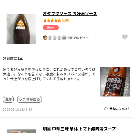
オタフクソース お好みソース
5.00
調味料
29件のレビュー
冷蔵庫に1本
家でお好み焼きをやるときに、これがあるのとないのでは
大違い。なんとも言えない濃度と甘み＆スパイス感が、ぐ
っと仕上がりを底上げしてくれて手放せません。
濃厚
うま味がある
参考になった！
2025-05-18 15:43:55
明星 中華三昧 榮林 トマト酸辣湯スープ