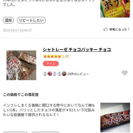
でした。
濃厚
リピートしたい
参考になった！
2026-06-17 16:40:47
シャトレーゼ チョコバッキー チョコ
5.00
アイス
26件のレビュー
この価格でこの満足度
インフレしまくる価格に閉口する昨今においてなんて頼も
しい1本。バリっとしたチョコの満足が￥81という冗談み
たいな低価格で提供されるなんて！