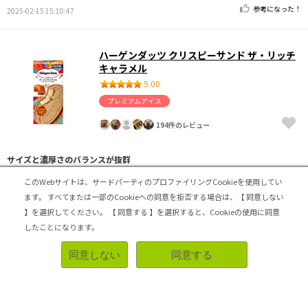
参考になった！
2025-02-15 15:10:47
ハーゲンダッツ クリスピーサンド ザ・リッチ
キャラメル
5.00
プレミアムアイス
194件のレビュー
サイズと濃厚さのバランスが抜群
このWebサイトは、サードパーティのプロファイリングCookieを使用してい
きっちり仕上がった濃厚・濃密なテイストだからこそ丁度
いいサイズで提供してくれていると感じました。このシリ
ます。
すべてまたは一部のCookieへの同意を拒否する場合は、【 同意しない
ーズならではのサックサックの食感を楽しめるサンドは、
】を選択してください。
【 同意する 】を選択すると、Cookieの使用に同意
流石のハーゲンダッツブランド！！
したことになります。
濃厚
同意しない
同意する
参考になった！
2024-12-31 22:38:58