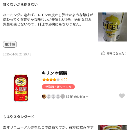
甘くないから飽きない
ネーミングに違わず、レモンの皮から弾けたような酸味が
伝わってくる爽やかな味わいが美味しい1缶。過剰な甘み
調整を感じないので、料理の邪魔にもなりません。
果汁感
参考になった！
2025-04-02 20:29:45
キリン 本麒麟
4.00
発泡酒・新ジャンル
377件のレビュー
もはやスタンダード
去年リニューアルされたこの商品ですが、確かに飲みやす