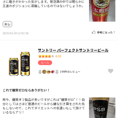
さに磨きがかかった気がします。発泡酒の中では明らかに
王道のポジションに君臨しているのではないでしょうか。
キレ
参考になった！
2025-02-24 12:42:36
サントリー パーフェクトサントリービール
4.00
ビール
199件のレビュー
これで糖質ゼロならありがたい！
昨今、糖質オフ製品が多いですがこれは“糖質ゼロ”！！自
分としてはさほど普通のビールから嫌な引き算をされた気
もしないので、これでダイエットへの気遣いもして頂けて
いるならアリ！