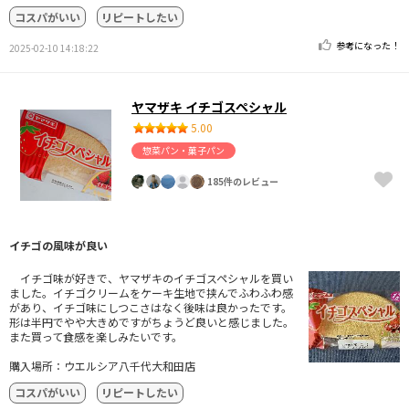
コスパがいい
リピートしたい
参考になった！
2025-02-10 14:18:22
ヤマザキ イチゴスペシャル
5.00
惣菜パン・菓子パン
185件のレビュー
イチゴの風味が良い
イチゴ味が好きで、ヤマザキのイチゴスペシャルを買い
ました。イチゴクリームをケーキ生地で挟んでふわふわ感
があり、イチゴ味にしつこさはなく後味は良かったです。
形は半円でやや大きめですがちょうど良いと感じました。
また買って食感を楽しみたいです。
購入場所：ウエルシア八千代大和田店
コスパがいい
リピートしたい