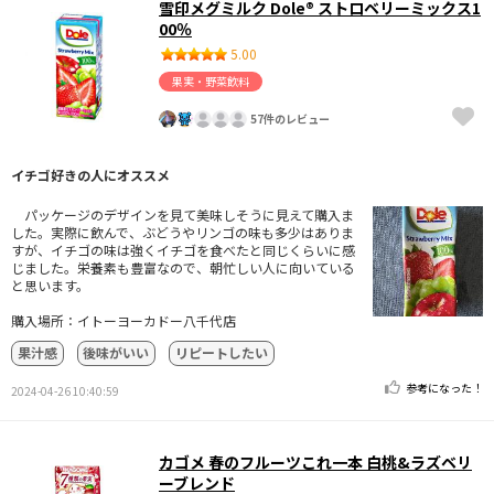
雪印メグミルク Dole® ストロベリーミックス1
00％
5.00
果実・野菜飲料
57件のレビュー
イチゴ好きの人にオススメ
パッケージのデザインを見て美味しそうに見えて購入ま
した。実際に飲んで、ぶどうやリンゴの味も多少はありま
すが、イチゴの味は強くイチゴを食べたと同じくらいに感
じました。栄養素も豊富なので、朝忙しい人に向いている
と思います。
購入場所：イトーヨーカドー八千代店
果汁感
後味がいい
リピートしたい
参考になった！
2024-04-26 10:40:59
カゴメ 春のフルーツこれ一本 白桃&ラズベリ
ーブレンド