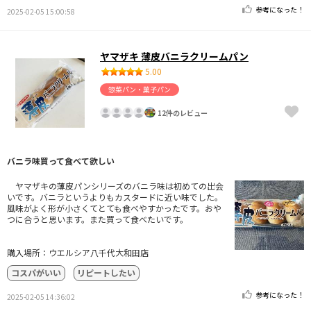
参考になった！
2025-02-05 15:00:58
ヤマザキ 薄皮バニラクリームパン
5.00
惣菜パン・菓子パン
12件のレビュー
バニラ味買って食べて欲しい
ヤマザキの薄皮パンシリーズのバニラ味は初めての出会
いです。バニラというよりもカスタードに近い味でした。
風味がよく形が小さくてとても食べやすかったです。おや
つに合うと思います。また買って食べたいです。
購入場所：ウエルシア八千代大和田店
コスパがいい
リピートしたい
参考になった！
2025-02-05 14:36:02