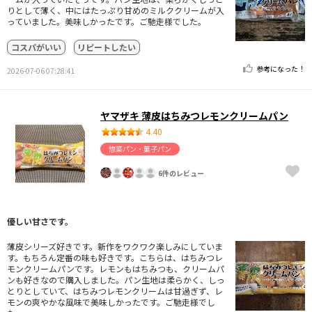
りとして薄く、中にはたっぷり甘めのミルククリームが入
っていました。美味しかったです。ご馳走様でした。
コスパがいい
リピートしたい
参考になった！
2026-07-06 07:28:41
ヤマザキ 薄皮はちみつレモンクリームパン
4.40
惣菜パン・菓子パン
6件のレビュー
優しい甘さです。
薄皮シリーズ好きです。新作をワクワク楽しみにしていま
す。もちろん定番の味も好きです。こちらは、はちみつレ
モンクリームパンです。レモンもはちみつも、クリームパ
ンも好きなので購入しました。パン生地は柔らかく、しっ
とりとしていて、はちみつレモンクリームは甘過ぎず、レ
モンの爽やかな風味で美味しかったです。ご馳走様でし