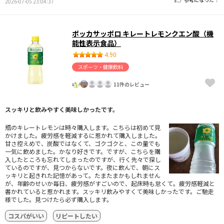
2026-07-05 23:04:37
ポッカサッポロ キレートレモンクエン酸（機
能性表示食品）
4.90
スポーツ・健康飲料
11件のレビュー
スッキリと飲みやすく美味しかったです。
瓶のキレートレモンは時々購入します。こちらは初めて見
かけました。疲労感を軽減するに惹かれて購入しました。
甘さ控えめで、炭酸ではなくて、ゴクゴクと、この量でも
一気に飲めました。かなり好きです。ですが、こちらを購
入したところも忘れてしまったのですが、行く先々で探し
ているのですが、見つからないです。夜に飲んで、朝にス
ッキリと起きれた記憶があって。たまたまかもしれません
が、年齢のせいか毎日、疲労感がすごいので、起床時も怠くて。疲労感軽減と
書かれていると惹かれます。スッキリ飲みやすくて美味しかったです。ご馳走
様でした。見つけたら必ず購入します。
コスパがいい
リピートしたい