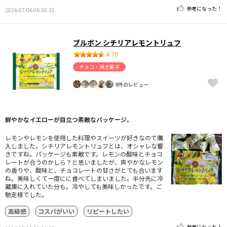
参考になった！
2026-07-06 06:50:31
ブルボン シチリアレモントリュフ
4.70
チョコ・焼き菓子
9件のレビュー
鮮やかなイエローが目立つ素敵なパッケージ。
レモンやレモンを使用した料理やスイーツが好きなので購
入しました。シチリアレモントリュフとは、オシャレな響
きですね。パッケージも素敵です。レモンの酸味とチョコ
レートが合うのかしら？と思いましたが、爽やかなレモン
の香りや、酸味と、チョコレートの甘さがとても合います
ね。美味しくて一度にに食べてしまいました。半分先に冷
蔵庫に入れていた分も。冷やしても美味しかったです。ご
馳走様でした。
高級感
コスパがいい
リピートしたい
参考になった！