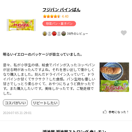
フジパン パインぱん
4.40
惣菜パン・菓子パン
36件のレビュー
明るいイエローのパッケージが目立っていました。
昔々、私が小学生の頃、給食でパインが入ったコッペパン
が出る時があったんですよね。それを思い出して懐かしく
なり購入しました。刻んだドライパイン入っていて、ドラ
イパインか甘くてサクサク？した食感。パン生地も優しい
甘さでしっとり柔らかくて、おやつにちょうど良かったで
す。また購入したいです。美味しかったです。ご馳走様で
した。
コスパがいい
リピートしたい
参考になった！
2026-07-05 21:29:01
湖池屋 湖池屋ストロング 辛レモン