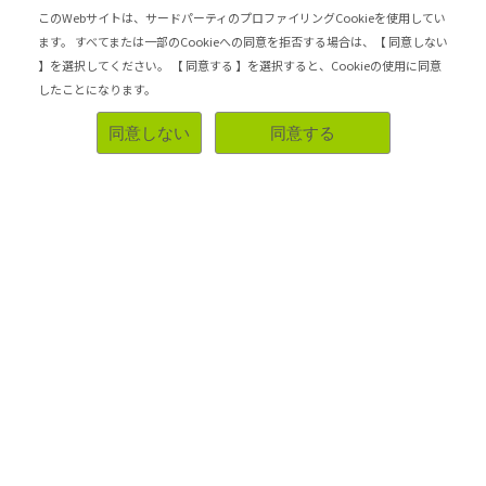
このWebサイトは、サードパーティのプロファイリングCookieを使用してい
緑色が目立っていました。
ます。
すべてまたは一部のCookieへの同意を拒否する場合は、【 同意しない
】を選択してください。
【 同意する 】を選択すると、Cookieの使用に同意
最近、年齢のせいか、イライラすることが多くなり、サプ
リも飲んだりしているのですが、、。イライラにはカルシ
したことになります。
ウムだろうと思い、たまたまこちらを見かけて購入しまし
た。タンパク質も足りてないだろうからちょうど良かった
同意しない
同意する
です。飲んでみたら、スッキリとして美味しかったので、
すぐに追加購入してしまいました。殆ど、カフェラテにし
て飲むのですが、そちらもとても美味しかったです。ご馳
走様でした。
すっきり
コスパがいい
リピートしたい
参考になった！
2026-07-05 21:00:41
オルビス モイスト セラム コンディショナー
4.00
コンディショナー・トリートメント
0件のレビュー