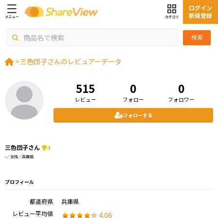
ログイン
新規登録
検索
>
三色団子さんのレビュアーデータ
515
0
0
レビュー
フォロー
フォロワー
フォローする
三色団子さん
4
-／女性／兵庫県
プロフィール
都道府県
兵庫県
レビュー平均値
4.06