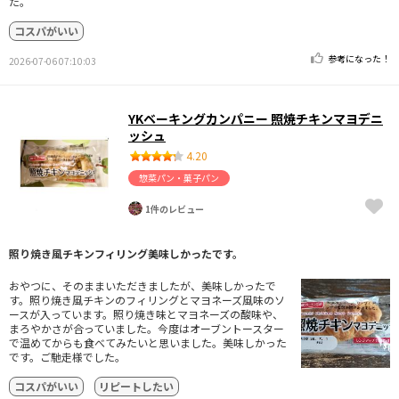
た。
コスパがいい
参考になった！
2026-07-06 07:10:03
YKベーキングカンパニー 照焼チキンマヨデニ
ッシュ
4.20
惣菜パン・菓子パン
1件のレビュー
照り焼き風チキンフィリング美味しかったです。
おやつに、そのままいただきましたが、美味しかったで
す。照り焼き風チキンのフィリングとマヨネーズ風味のソ
ースが入っています。照り焼き味とマヨネーズの酸味や、
まろやかさが合っていました。今度はオーブントースター
で温めてからも食べてみたいと思いました。美味しかった
です。ご馳走様でした。
コスパがいい
リピートしたい