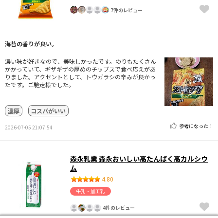
7件のレビュー
海苔の香りが良い。
濃い味が好きなので、美味しかったです。のりもたくさん
かかっていて、ギザギザの厚めのチップスで食べ応えがあ
りました。アクセントとして、トウガラシの辛みが良かっ
たです。ご馳走様でした。
濃厚
コスパがいい
参考になった！
2026-07-05 21:07:54
森永乳業 森永おいしい高たんぱく高カルシウ
ム
4.80
牛乳・加工乳
4件のレビュー