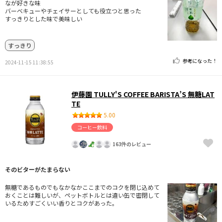
なが好きな味
バーベキューやチェイサーとしても役立つと思った
すっきりとした味で美味しい
すっきり
参考になった！
2024-11-15 11:38:55
伊藤園 TULLY'S COFFEE BARISTA’S 無糖LAT
TE
5.00
コーヒー飲料
163件のレビュー
そのビターがたまらない
無糖であるものでもなかなかここまでのコクを閉じ込めて
おくことは難しいが、ペットボトルとは違い缶で密閉して
いるためすごくいい香りとコクがあった。