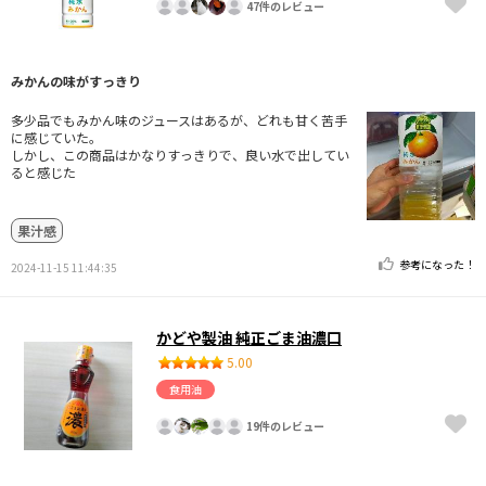
47件のレビュー
みかんの味がすっきり
多少品でもみかん味のジュースはあるが、どれも甘く苦手
に感じていた。
しかし、この商品はかなりすっきりで、良い水で出してい
ると感じた
果汁感
参考になった！
2024-11-15 11:44:35
かどや製油 純正ごま油濃口
5.00
食用油
19件のレビュー