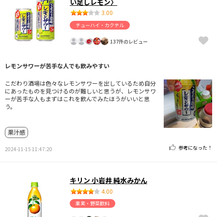
い足しレモン〉
3.00
チューハイ・カクテル
137件のレビュー
レモンサワーが苦手な人でも飲みやすい
こだわり酒場は色々なレモンサワーを出しているため自分
にあったものを見つけるのが難しいと思うが、レモンサワ
ーが苦手な人もまずはこれを飲んでみたほうがいいと思
う。
果汁感
参考になった！
2024-11-15 11:47:20
キリン 小岩井 純水みかん
4.00
果実・野菜飲料