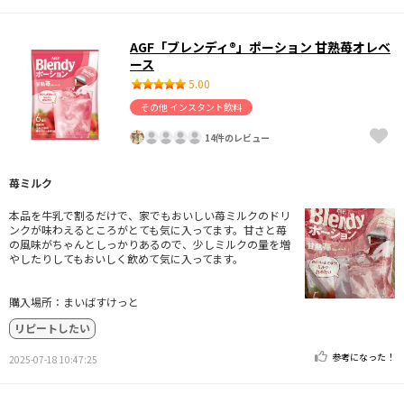
AGF「ブレンディ®」ポーション 甘熟苺オレベ
ース
5.00
その他 インスタント飲料
14件のレビュー
苺ミルク
本品を牛乳で割るだけで、家でもおいしい苺ミルクのドリ
ンクが味わえるところがとても気に入ってます。甘さと苺
の風味がちゃんとしっかりあるので、少しミルクの量を増
やしたりしてもおいしく飲めて気に入ってます。
購入場所：まいばすけっと
リピートしたい
参考になった！
2025-07-18 10:47:25