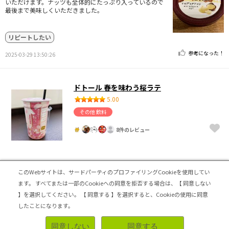
いただけます。ナッツも全体的にたっぷり入っているので
最後まで美味しくいただきました。
リピートしたい
参考になった！
2025-03-29 13:50:26
ドトール 春を味わう桜ラテ
5.00
その他 飲料
8件のレビュー
桜の香り
このWebサイトは、サードパーティのプロファイリングCookieを使用してい
桜の味はちゃんとするかな？という気持ちで購入してみた
ます。
すべてまたは一部のCookieへの同意を拒否する場合は、【 同意しない
んですが、これはほんとに桜の味、フレーバーがしてミル
】を選択してください。
【 同意する 】を選択すると、Cookieの使用に同意
クもたっぷりでクリーミーさもあり癒されるお味でした。
したことになります。
コンビニで手に入る手軽さ。
同意しない
同意する