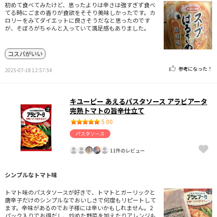
初めて食べてみたけど、思ったよりは辛さは強すぎず食べ
てる時にごまの香りが食欲をそそり美味しかったです。カ
ロリーをみてダイエットに良さそうだなと思ったのです
が、そぼろがちゃんと入っていて満足感もありました。
コスパがいい
参考になった！
2025-07-18 12:57:54
キユーピー あえるパスタソース アラビアータ
完熟トマトの旨辛仕立て
5.00
パスタソース
11件のレビュー
シンプルなトマト味
トマト味のパスタソースが好きで、トマトとガーリックと
唐辛子だけのシンプルなでおいしさで何度もリピートして
ます。辛味があるのでお子様には辛いかもしれません。2
パック入りでお得だし、炒めた野菜を加えたりアレンジも