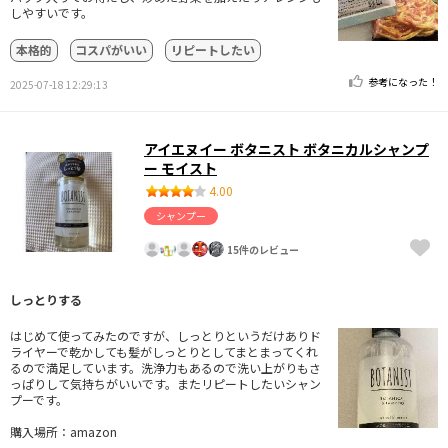
しやすいです。
本格的
コスパがいい
リピートしたい
参考になった！
2025-07-18 12:29:13
アイエヌイー ボタニスト ボタニカルシャンプ
ー モイスト
4.00
シャンプー
15件のレビュー
しっとりする
はじめて使ってみたのですが、しっとりというだけありド
ライヤーで乾かしても髪がしっとりとしてまとまってくれ
るので満足しています。洗浄力もあるので洗い上がりもさ
っぱりして気持ちがいいです。またリピートしたいシャン
プーです。
購入場所：amazon