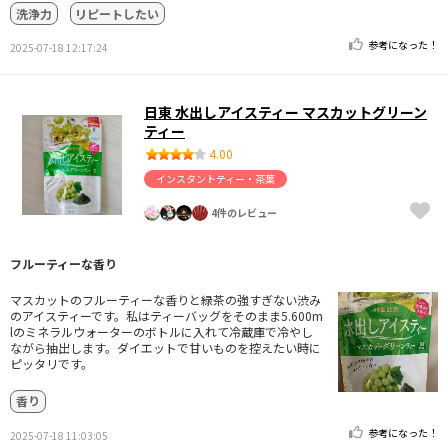
洗浄力
リピートしたい
参考になった！
2025-07-18 12:17:24
日東 水出しアイスティー マスカットグリーン
ティー
4.00
インスタントティー・茶葉
4件のレビュー
フルーティーな香り
マスカットのフルーティーな香りと緑茶の強すぎない渋み
のアイスティーです。私はティーバッグをそのまま5.600m
lのミネラルウォーターのボトルに入れて冷蔵庫で冷やし
ながら抽出します。ダイエットで甘いものを控えたい時に
ピッタリです。
香り
参考になった！
2025-07-18 11:03:05