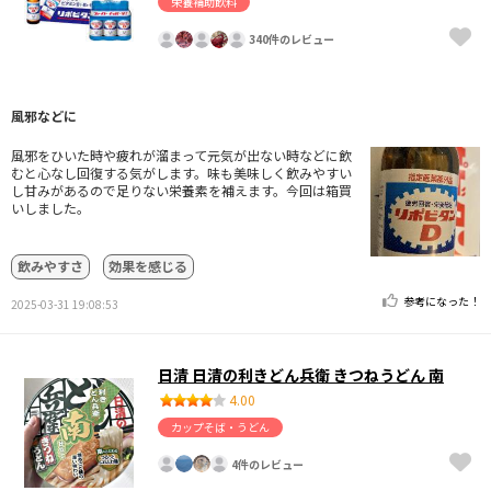
栄養補助飲料
340件のレビュー
風邪などに
風邪をひいた時や疲れが溜まって元気が出ない時などに飲
むと心なし回復する気がします。味も美味しく飲みやすい
し甘みがあるので足りない栄養素を補えます。今回は箱買
いしました。
飲みやすさ
効果を感じる
参考になった！
2025-03-31 19:08:53
日清 日清の利きどん兵衛 きつねうどん 南
4.00
カップそば・うどん
4件のレビュー