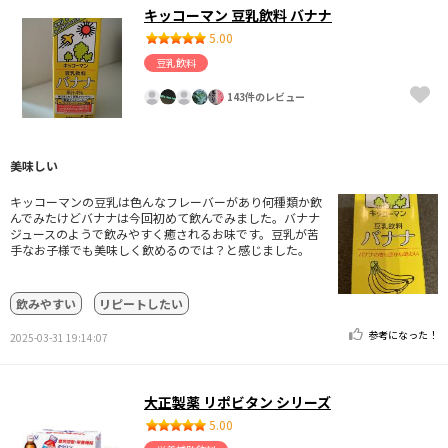
キッコーマン 豆乳飲料 バナナ
5.00
豆乳飲料
143件のレビュー
美味しい
キッコーマンの豆乳は色んなフレーバーがあり何種類か飲
んでみたけどバナナは今回初めて飲んでみました。バナナ
ジュースのようで飲みやすく癒されるお味です。豆乳が苦
手なお子様でも美味しく飲めるのでは？と感じました。
飲みやすい
リピートしたい
参考になった！
2025-03-31 19:14:07
大正製薬 リポビタン シリーズ
5.00