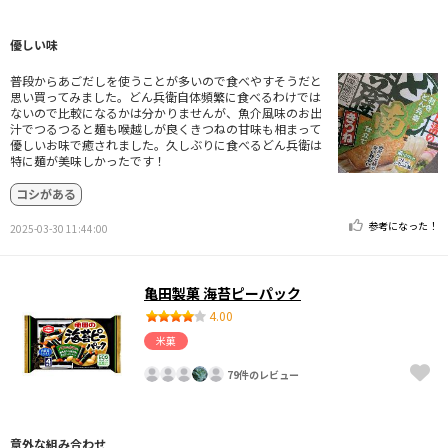
優しい味
普段からあごだしを使うことが多いので食べやすそうだと
思い買ってみました。どん兵衛自体頻繁に食べるわけでは
ないので比較になるかは分かりませんが、魚介風味のお出
汁でつるつると麺も喉越しが良くきつねの甘味も相まって
優しいお味で癒されました。久しぶりに食べるどん兵衛は
特に麺が美味しかったです！
コシがある
参考になった！
2025-03-30 11:44:00
亀田製菓 海苔ピーパック
4.00
米菓
79件のレビュー
意外な組み合わせ