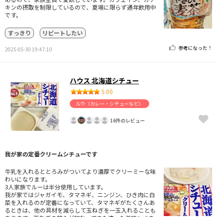
キンの摂取を制限しているので、夏場に限らず通年飲用中
です。
すっきり
リピートしたい
参考になった！
2025-05-30 19:47:10
ハウス 北海道シチュー
5.00
ルウ（カレー・シチューなど）
16件のレビュー
我が家の定番クリームシチューです
牛乳を入れるととろみがついてより濃厚でクリーミーな味
わいになります。
3人家族でルーは半分使用しています。
我が家ではジャガイモ、タマネギ、ニンジン、ひき肉に白
菜を入れるのが定番になっていて、タマネギがたくさんあ
るときは、他の具材を減らして玉ねぎを一玉入れることも