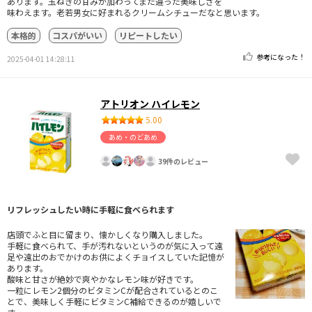
あります。玉ねぎの甘みが加わってまた違った美味しさを
味わえます。老若男女に好まれるクリームシチューだなと思います。
本格的
コスパがいい
リピートしたい
参考になった！
2025-04-01 14:28:11
アトリオン ハイレモン
5.00
あめ・のどあめ
39件のレビュー
リフレッシュしたい時に手軽に食べられます
店頭でふと目に留まり、懐かしくなり購入しました。
手軽に食べられて、手が汚れないというのが気に入って遠
足や遠出のおでかけのお供によくチョイスしていた記憶が
あります。
酸味と甘さが絶妙で爽やかなレモン味が好きです。
一粒にレモン2個分のビタミンCが配合されているとのこ
とで、美味しく手軽にビタミンC補給できるのが嬉しいで