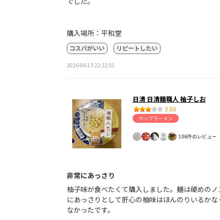
でした。
購入場所：平和堂
コスパがいい
リピートしたい
2026-06-13 22:22:51
日清 日清麺職人 柚子しお
3.00
カップラーメン
106件のレビュー
非常にあっさり
柚子味が食べたくて購入しました。麺は硬めのノ
にあっさりとして肝心の柚味はほんのりいるかな
なかったです。