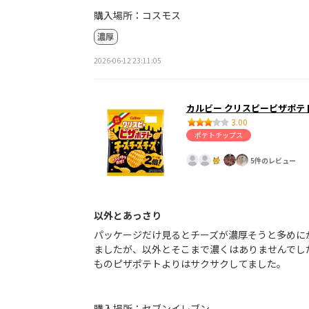
購入場所：コスモス
濃厚
2026-06-12 23:11:05
カルビー クリスピーピザポテ
3.00
ポテトチップス
5件のレビュー
以外とあっさり
パッケージだけ見るとチーズが濃厚そうと多めに
ましたが、以外とそこまで濃くはありませんでし
ものピザポテトよりはサクサクしてました。
購入場所：セブンイレブン