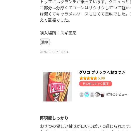
トップにはクランチが乗っています。グニュっと
コ部分は分厚くてコーンはサクサクしていて軽か
は濃くてキャラメルソースも甘くて美味でした。
えて至福でした。
購入場所：スギ薬局
濃厚
2026-06-13 23:16:34
グリコ プリッツ＜おさつ＞
5.00
その他スナック菓子
97件のレビュー
再現度しっかり
おさつの優しい甘味が口いっぱいに感じられます