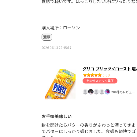
食感で軽いです。ほっこりしたい時にぴったりな
購入場所：ローソン
濃厚
2026-06-13 22:45:17
グリコ プリッツ＜ロースト 塩
5.00
その他スナック菓子
206件のレビュー
お手頃美味しい
封を開けたらバターの香りがふわっと漂ってきま
でバターはしっかり感じました。食感も軽快でぽ