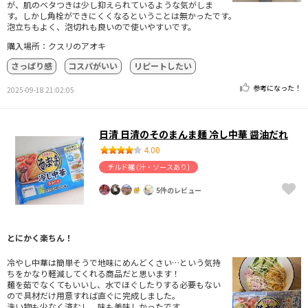
が、肌のベタつきは少し抑えられているような気がしま
す。しかし角栓ができにくくなるということは無かったです。
泡立ちもよく、泡切れも良いので使いやすいです。
購入場所：クスリのアオキ
さっぱり感
コスパがいい
リピートしたい
参考になった！
2025-09-18 21:02:05
日清 日清のそのまんま麺 冷し中華 醤油だれ
4.00
チルド麺 (汁・ソースあり)
5件のレビュー
とにかく楽ちん！
冷やし中華は簡単そうで地味にめんどくさい…という気持
ちをかなり軽減してくれる商品だと思います！
麺を茹でなくてもいいし、水でほぐしたりする必要もない
ので具材だけ用意すれば直ぐに完成しました。
洗い物も少なく済むし、味も美味しかったです。