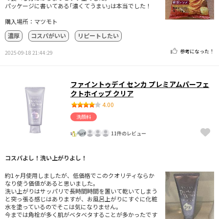
パッケージに書いてある｢濃くてうまい｣は本当でした！
購入場所：マツモト
濃厚
コスパがいい
リピートしたい
参考になった！
2025-09-18 21:44:29
ファイントゥデイ センカ プレミアムパーフェ
クトホイップ クリア
4.00
洗顔料
11件のレビュー
コスパよし！洗い上がりよし！
約1ヶ月使用しましたが、低価格でこのクオリティならか
なり使う価値があると思いました。
洗い上がりはサッパリで長時間時間を置いて乾いてしまう
と突っ張る感じはありますが、お風呂上がりにすぐに化粧
水を塗っているのでそこは気になりません。
今までは角栓が多く肌がベタベタすることが多かったです