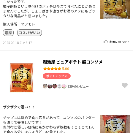
しかったです。
柚子胡椒という味付けのポテチは今まで食べたことがあり
ませんでしたが、しょっぱさや濃さがお酒のアテにもピッ
タリな商品だと思いました。
購入場所：マツモト
濃厚
コスパがいい
参考になった！
2025-09-18 21:48:47
湖池屋 ピュアポテト 超コンソメ
5.00
ポテトチップス
22件のレビュー
ザクザクで濃い！！
チップスは厚めで食べ応えがあって、コンソメのパウダー
も濃くて美味しいです！
お財布に優しい価格にもかかわらず枚数もそこそこで1人
で食べる分にはちょうどいい量でした。