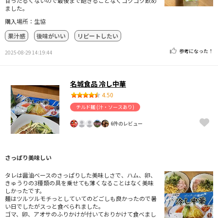
甘ったるくないので最後まで飽きることなくゴクゴク飲め
ました。
購入場所：生協
果汁感
後味がいい
リピートしたい
参考になった！
2025-08-29 14:19:44
名城食品 冷し中華
4.50
チルド麺 (汁・ソースあり)
6件のレビュー
さっぱり美味しい
タレは醤油ベースのさっぱりした美味しさで、ハム、卵、
きゅうりの3種類の具を乗せても薄くなることはなく美味
しかったです。
麺はツルツルモチっとしていてのどごしも良かったので暑
い日でしたがスっと食べられました。
ゴマ、卵、アオサのふりかけが付いておりかけて食べまし