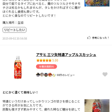
自分で茹でるタイプに比べると、麺のツルツルさやモチモ
チさは劣るかもしれませんが、タレをかければすぐに麺が
ほぐれるし食感も良いです。
とにかく楽なのでリピートしたいです！
購入場所：生協
リピートしたい
参考になった！
2025-09-02 20:56:58
アサヒ 三ツ矢特濃アップルスカッシュ
5.00
有糖炭酸飲料
88件のレビュー
とにかく濃くて美味しい！
特濃というだけあってしっかりリンゴの甘さを感じること
ができる所がお気に入りです。
炭酸も強すぎず飲みやすくて、疲れた時など糖分を欲して