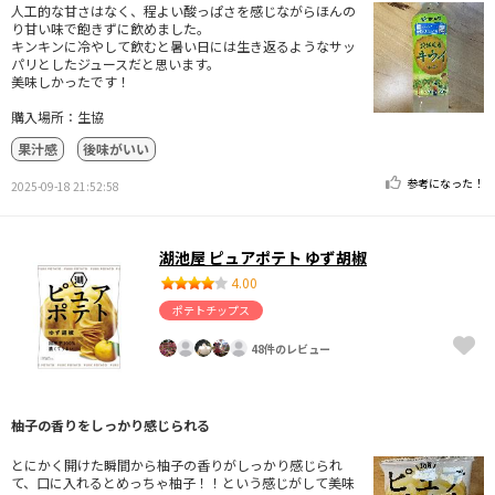
人工的な甘さはなく、程よい酸っぱさを感じながらほんの
り甘い味で飽きずに飲めました。
キンキンに冷やして飲むと暑い日には生き返るようなサッ
パリとしたジュースだと思います。
美味しかったです！
購入場所：生協
果汁感
後味がいい
参考になった！
2025-09-18 21:52:58
湖池屋 ピュアポテト ゆず胡椒
4.00
ポテトチップス
48件のレビュー
柚子の香りをしっかり感じられる
とにかく開けた瞬間から柚子の香りがしっかり感じられ
て、口に入れるとめっちゃ柚子！！という感じがして美味