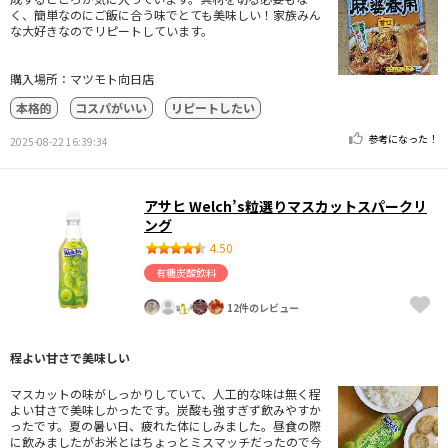
く、簡単なのにご飯に合う味でとても美味しい！家族みん
な大好きなのでリピートしています。
購入場所：マツモト向日店
本格的
コスパがいい
リピートしたい
参考になった！
2025-08-22 16:39:34
アサヒ Welch’s粒選りマスカットスパークリ
ング
4.50
有糖炭酸飲料
12件のレビュー
程よい甘さで美味しい
マスカットの味がしっかりしていて、人工的な味は無く程
よい甘さで美味しかったです。炭酸も強すぎず飲みやすか
ったです。夏の暑い日、疲れた体にしみました。昼食の際
に飲みましたがお米とはちょっとミスマッチだったので今