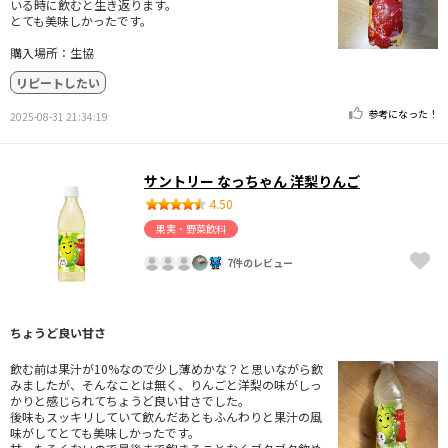
いる時に飲むと生き返ります。
とても美味しかったです。
購入場所：生協
リピートしたい
参考になった！
2025-08-31 21:34:19
サントリー なっちゃん 洋梨りんご
4.50
果実・野菜飲料
7件のレビュー
ちょうど良い甘さ
飲む前は果汁が10%なので少し薄めかな？と思いながら飲
みましたが、そんなことは無く、りんごと洋梨の味がしっ
かりと感じられてちょうど良い甘さでした。
後味もスッキリしていて飲んだあともふんわりと果汁の風
味がしてとても美味しかったです。