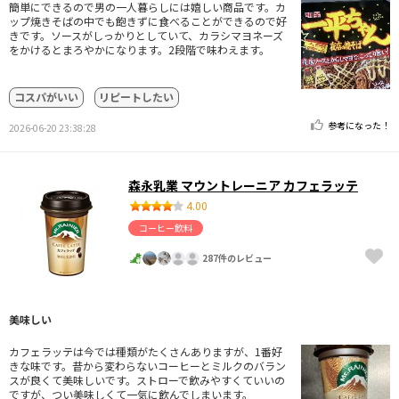
簡単にできるので男の一人暮らしには嬉しい商品です。カ
ップ焼きそばの中でも飽きずに食べることができるので好
きです。ソースがしっかりとしていて、カラシマヨネーズ
をかけるとまろやかになります。2段階で味わえます。
コスパがいい
リピートしたい
参考になった！
2026-06-20 23:38:28
森永乳業 マウントレーニア カフェラッテ
4.00
コーヒー飲料
287件のレビュー
美味しい
カフェラッテは今では種類がたくさんありますが、1番好
きな味です。昔から変わらないコーヒーとミルクのバラン
スが良くて美味しいです。ストローで飲みやすくていいの
ですが、つい美味しくて一気に飲んでしまいます。