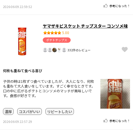
参考になった！
2026-06-09 22:59:52
ヤマザキビスケット チップスター コンソメ味
5.00
ポテトチップス
332件のレビュー
何枚も重ねて食べる喜び
子供の時は1枚ずつ食べていましたが、大人になり、何枚
も重ねて大人食いをしています。すごく幸せなときです。
口の中に広がるポテトとコンソメのマッチが美味しいで
す。食感が好きです。
濃厚
コスパがいい
リピートしたい
参考になった！
2026-06-09 22:57:29