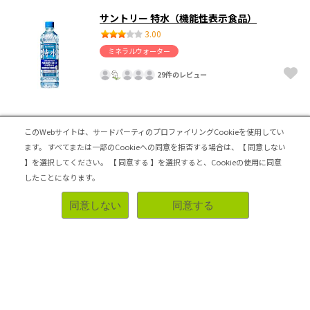
サントリー 特水（機能性表示食品）
3.00
ミネラルウォーター
29件のレビュー
微妙
このWebサイトは、サードパーティのプロファイリングCookieを使用してい
ます。
すべてまたは一部のCookieへの同意を拒否する場合は、【 同意しない
特水は値段が高めなので、水にこの値段はといった印象で
した。美味しいけれど、ほかの水との差が分からなかった
】を選択してください。
【 同意する 】を選択すると、Cookieの使用に同意
です。機能性表示食品ですが、あまり期待値もなかったの
したことになります。
で、リピートはないと思います。
同意しない
同意する
参考になった！
2026-06-09 22:48:43
日清シスコ ココナッツサブレ 濃厚ベイクドチ
ーズ
4.50
チョコ・焼き菓子