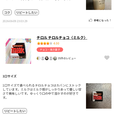
コク
リピートしたい
参考になった！
2026-06-09 23:03:29
チロル チロルチョコ〈ミルク〉
4.00
チョコ・焼き菓子
35件のレビュー
1口サイズ
1口サイズで食べられるチロルチョコはカバンにストック
しています。ミルクはミルク感がしっかりあって優しい甘
さで美味しいです。ゆっくり口の中で溶かすのが好きで
す。
リピートしたい