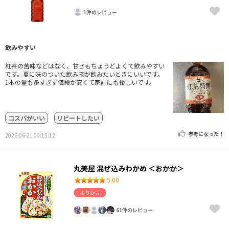
1件のレビュー
飲みやすい
紅茶の苦味などはなく、甘さもちょうどよくて飲みやすい
です。夏に味のついた飲み物が飲みたいときにいいです。
1本の量も多すぎず値段が安くて家計にも優しいです。
コスパがいい
リピートしたい
参考になった！
2026-06-21 00:15:12
丸美屋 混ぜ込みわかめ ＜おかか＞
5.00
ふりかけ
61件のレビュー