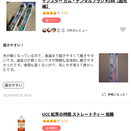
サンスター ガム・デンタルブラシ #166【超先
細】
4.00
歯ブラシ
19件のレビュー
磨きやすい！
先が細くなっているので、奥歯まで届きやすくて磨きやす
いです。歯並びが良くないですが隙間も全体的に磨きやす
かったです。値段も高くないので、気にせず使えて良かっ
たです。
磨きやすい
参考になった！
2026-08-08 20:24:05
UCC 紅茶の時間 ストレートティー 低糖
4.20
紅茶飲料