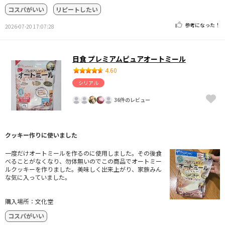
コスパがいい
リピートしたい
参考になった！
2026-07-20 17:07:28
日食 プレミアムピュアオートミール
4.60
シリアル
36件のレビュー
クッキー作りに使いました
一度だけオートミールを作るのに使用しました。その後食
べることがなくなり、勿体無いのでこの商品でオートミー
ルクッキーを作りました。美味しく出来上がり、家族みん
な気に入っていました。
購入場所：文化堂
コスパがいい