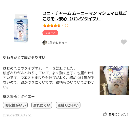
ユニ・チャーム ムーニーマン マシュマロ肌ご
こちモレ安心（パンツタイプ）
4.60
おむつ
1件のレビュー
やわらかくて履かせやすい
はじめてこのタイプのムーニーを試しました。
肌ざわりがふんわりしていて、よく動く息子にも履かせや
すいです。ウエストまわりも伸びがよく、締めつけ感が少
ないので、跡がつきにくいです。絵柄もついていてかわい
い。
購入場所：ダイエー
吸収性がいい
漏れにくい
肌触りがいい
参考になった！
2026-07-20 16:42:51