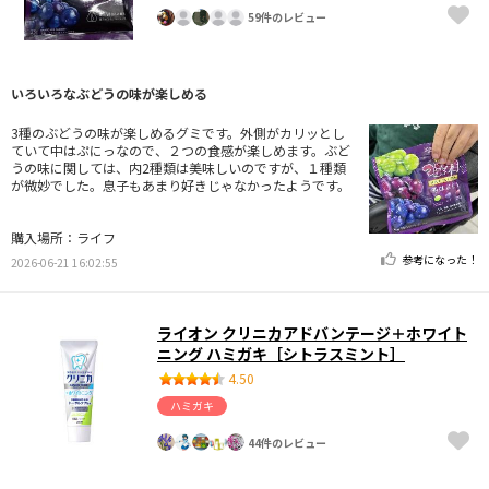
59件のレビュー
いろいろなぶどうの味が楽しめる
3種のぶどうの味が楽しめるグミです。外側がカリッとし
ていて中はぷにっなので、２つの食感が楽しめます。ぶど
うの味に関しては、内2種類は美味しいのですが、１種類
が微妙でした。息子もあまり好きじゃなかったようです。
購入場所：ライフ
参考になった！
2026-06-21 16:02:55
ライオン クリニカアドバンテージ＋ホワイト
ニング ハミガキ［シトラスミント］
4.50
ハミガキ
44件のレビュー