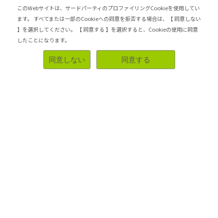
夫がいくつか試した中でこれがお気に入りのようです。洗
このWebサイトは、サードパーティのプロファイリングCookieを使用してい
い上がりがさっぱりしていて気分もリフレッシュできらよ
ます。
すべてまたは一部のCookieへの同意を拒否する場合は、【 同意しない
うで、リピートしています。皮脂がキレイに取れるようで
す。
】を選択してください。
【 同意する 】を選択すると、Cookieの使用に同意
したことになります。
購入場所：セイムス
同意しない
同意する
さっぱり感
コスパがいい
リピートしたい
参考になった！
2026-06-21 15:54:10
ファイントゥデイ センカ パーフェクトホイッ
プ アクネケア
4.00
洗顔料
13件のレビュー
泡立ちの良さがお気に入り
少量でもしっかり泡立つので使いやすいです。洗顔後はす
っきりしますが、必要以上につっぱる感じがなく普段使い
しやすいと思います。ダブル洗顔が必要なメイク落としの