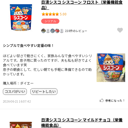
日清シスコ シスコーン フロスト（栄養機能食
品）
5.00
シリアル
210件のレビュー
シンプルで食べやすい定番の味！
ほどよい甘さで飽きにくく、家族みんなで食べやすいシリ
アルです。息子用に買ったのですが、夫も私も好きでよく
食べています笑
息子の朝食として、忙しい朝でも手軽に準備できるので助
かっています。
購入場所：ダイエー
コスパがいい
リピートしたい
参考になった！
2026-06-21 16:07:42
日清シスコ シスコーン マイルドチョコ（栄養
機能食品）