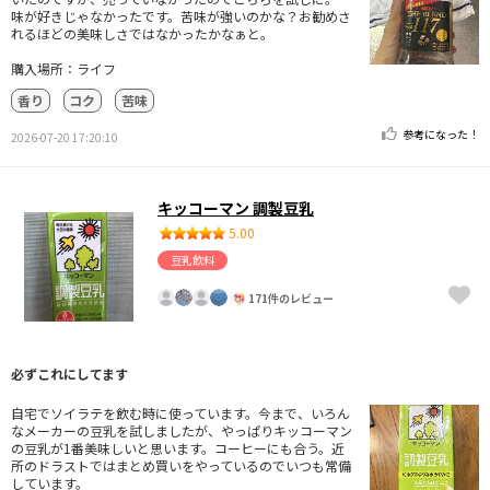
味が好きじゃなかったです。苦味が強いのかな？お勧めさ
れるほどの美味しさではなかったかなぁと。
購入場所：ライフ
香り
コク
苦味
参考になった！
2026-07-20 17:20:10
キッコーマン 調製豆乳
5.00
豆乳飲料
171件のレビュー
必ずこれにしてます
自宅でソイラテを飲む時に使っています。今まで、いろん
なメーカーの豆乳を試しましたが、やっぱりキッコーマン
の豆乳が1番美味しいと思います。コーヒーにも合う。近
所のドラストではまとめ買いをやっているのでいつも常備
しています。