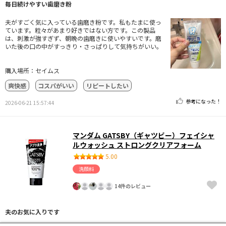
毎日続けやすい歯磨き粉
夫がすごく気に入っている歯磨き粉です。私もたまに使っ
ています。粒々があまり好きではない方です。この製品
は、刺激が強すぎず、朝晩の歯磨きに使いやすいです。磨
いた後の口の中がすっきり・さっぱりして気持ちがいい。
購入場所：セイムス
爽快感
コスパがいい
リピートしたい
参考になった！
2026-06-21 15:57:44
マンダム GATSBY（ギャツビー）フェイシャ
ルウォッシュ ストロングクリアフォーム
5.00
洗顔料
14件のレビュー
夫のお気に入りです