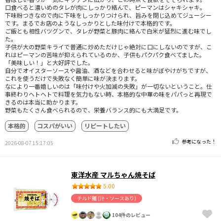
口食べると濃いめのタレが肉にしっかり絡んで、ピーマンはシャキシャキ。
下味粉つきなので肉に下味をしっかりつけられ、旨みを閉じ込めてジューシー
です。まるでお店のようなしっかりとした味付けで本格的です。
ご飯とも相性バツグンで、タレが野菜と豚肉に絡んで白米が猛烈に進む味でし
た。
子供が大の野菜キライで普通に炒めただけじゃ絶対に口にしないのですが、こ
れはピーマンの苦味が抑えられているのか、子供もパクパク食べてました。
「美味しい！」と大好評でした。
自分でオイスターソースや醤油、酒などを合わせると味がぼやけがちですが、
これを使うだけで失敗なく簡単に味が決まります。
なにより一番嬉しいのは「味付けや火加減の失敗」が一切ないということ。仕
事終わりヘトヘトで料理を気力もない時、本格的な中華の味をパパっと再現で
きるのは本当に助かります。
野菜もたくさん食べられるので、栄養バランス的にも大満足です。
本格的
コスパがいい
リピートしたい
参考になった！
2026-08-07 15:17:05
東洋水産 マルちゃん焼そば
5.00
チルド麺 (汁・ソースあり)
104件のレビュー