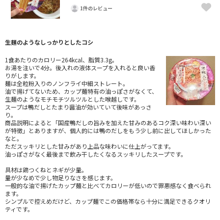
1件のレビュー
生麺のようなしっかりとしたコシ
1食あたりのカロリー264kcal、脂質3.3g。
お湯を注いで4分。後入れの液体スープを入れると良い香
りがします。
麺は全粒粉入りのノンフライ中細ストレート。
油で揚げてないため、カップ麺特有の油っぽさがなくて、
生麺のようなモチモチツルツルとした喉越しです。
スープは鴨だしとたまり醤油が効いていて後味があっさ
り。
商品説明によると「国産鴨だしの旨みを加えた甘みのあるコク深い味わい深い
が特徴」とありますが、個人的には鴨のだしをもう少し前に出してほしかった
なと。
ただスッキリとした甘みがあり上品な味わいに仕上がってます。
油っぽさがなく最後まで飲み干したくなるスッキリしたスープです。
具材は鶏つくねとネギが少量。
量が少なめで少し物足りなさを感じます。
一般的な油で揚げたカップ麺と比べてカロリーが低いので罪悪感なく食べられ
ます。
シンプルで控えめだけど、カップ麺でこの価格帯なら十分に満足できるクオリ
ティです。