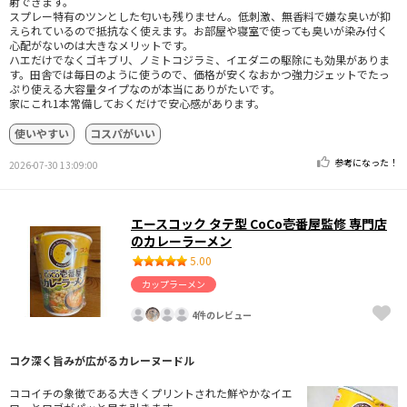
射できます。
スプレー特有のツンとした匂いも残りません。低刺激、無香料で嫌な臭いが抑
えられているので抵抗なく使えます。お部屋や寝室で使っても臭いが染み付く
心配がないのは大きなメリットです。
ハエだけでなくゴキブリ、ノミトコジラミ、イエダニの駆除にも効果がありま
す。田舎では毎日のように使うので、価格が安くなおかつ強力ジェットでたっ
ぷり使える大容量タイプなのが本当にありがたいです。
家にこれ1本常備しておくだけで安心感があります。
使いやすい
コスパがいい
参考になった！
2026-07-30 13:09:00
エースコック タテ型 CoCo壱番屋監修 専門店
のカレーラーメン
5.00
カップラーメン
4件のレビュー
コク深く旨みが広がるカレーヌードル
ココイチの象徴である大きくプリントされた鮮やかなイエ