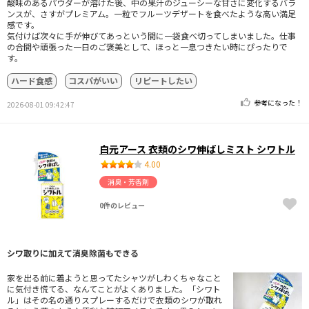
酸味のあるパウダーが溶けた後、中の果汁のジューシーな甘さに変化するバラ
ンスが、さすがプレミアム。一粒でフルーツデザートを食べたような高い満足
感です。
気付けば次々に手が伸びてあっという間に一袋食べ切ってしまいました。仕事
の合間や頑張った一日のご褒美として、ほっと一息つきたい時にぴったりで
す。
ハード食感
コスパがいい
リピートしたい
参考になった！
2026-08-01 09:42:47
白元アース 衣類のシワ伸ばしミスト シワトル
4.00
消臭・芳香剤
0件のレビュー
シワ取りに加えて消臭除菌もできる
家を出る前に着ようと思ってたシャツがしわくちゃなこと
に気付き慌てる、なんてことがよくありました。「シワト
ル」はその名の通りスプレーするだけで衣類のシワが取れ