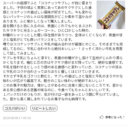
スーパーの店頭でふと「ココナッツサブレ」が目に留まり
ました。子供の頃よく実家にあってあのサクサクとした食
感とココナッツの香ばしい風味が好きでした。今も変わら
ないパッケージのレトロな雰囲気がどこか素朴で温かみが
あります。ふと懐かしくなって購入しました。
袋を開けると目に入るのは、表面にこれでもかとまぶされ
たキラキラと光るシュガーコート。ひと口かじった時の、
砂糖のシャリっとした軽い存在感がありつつ、全体はくどくならず、表面の甘
さと塩気がとても良いバランスをしています。
噂ではココナッツサブレと牛乳の組み合わせが最強とのこと。そのままでも完
成してるのに、牛乳に合わせたら絶対おいしい…！さっそく冷たい牛乳を用意
して試してみました。
サブレを牛乳にちょんと浸すと、表面の砂糖が少し溶けて生地がじんわり柔ら
かくなります。噛むと芯の方はサクサク感がまだ残っていて、絶妙な食感です。
牛乳を吸わせるとしっとり感のある食感へと変わっていき、ココナッツの甘み
と牛乳のコクが合わさってほろほろと優しくほどけていきます。
すかさず牛乳をゴクリと飲むと、サブレの香ばしさと塩気と牛乳のまろやかな
味わいが広がり最高です。飽きのこない味わいが絶妙でおいしい！
このお菓子の魅力は、懐かしさがあるのに古臭く感じないところです。昔から
ある安心感のある定番の味なのに、今食べてもちゃんとおいしいです。
１パックだけのつもりが、気が付けば一袋をあっという間に平らげていまし
た。昔から長く親しまれているお菓子なのも納得です。
コスパがいい
リピートしたい
参考になった！
2026-08-08 17:40:56