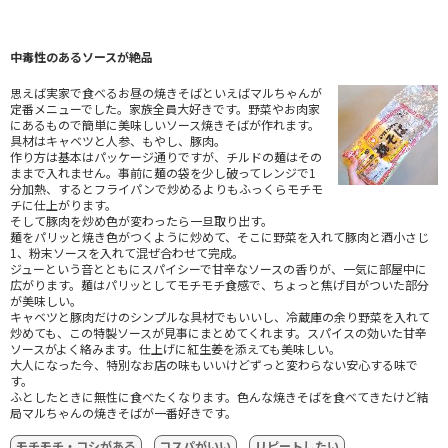
中毒性のあるソースが絶品
思えば実家で食べるお昼の焼きそばといえばマルちゃんが
定番メニューでした。家族全員大好きです。野菜やお肉家
にあるもので簡単に美味しいソース焼きそばが作れます。
具材はキャベツと人参、もやし、豚肉。
作り方は基本はパッケージ通りですが、チルドの麺はその
ままで入れません。事前に麺の袋を少し破ってレンジで1
分加熱、するとフライパンで炒めるよりもふっくらモチモ
チに仕上がります。
そして豚肉を炒め色が変わったら一旦取り出す。
麺をパリッと焼き色がつくように炒めて、そこに野菜を入れて豚肉と酒小さじ
1、粉末ソースを入れて混ぜ合わせて完成。
ジューという音とともにスパイシーで甘辛なソースの香りが、一気に部屋中に
広がります。麺はパリッとしてモチモチ食感で、ちょっと焦げ目がついた部分
が美味しい。
キャベツと豚肉だけのシンプルな具材でもいいし、冷蔵庫の余り野菜を入れて
炒めても、この特製ソースが見事にまとめてくれます。スパイスの効いた甘辛
ソースがよく絡みます。仕上げに紅生姜を添えても美味しい。
大人になった今、特別なお店の味もいいけどずっと変わらない安心する味で
す。
ふとしたときに無性に食べたくなります。色んな焼きそばを食べてきたけど結
局マルちゃんの焼きそばが一番好きです。
モチモチ・コシがある
コスパがいい
リピートしたい