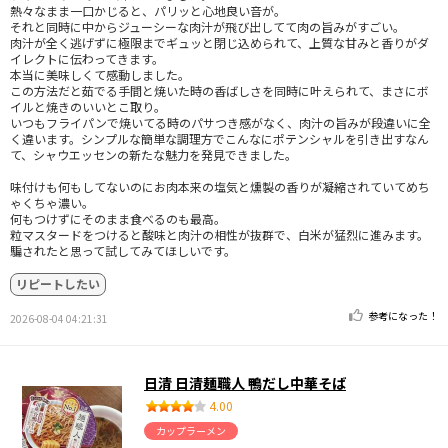
熱々なまま一口かじると、パリッと心地良い音が。
それと同時に中からジューシーな肉汁が飛び出してて肉の旨みがすごい。
肉汁が全く逃げずに極限までギュッと閉じ込められて、上質な甘みと香りがダ
イレクトに伝わってきます。
本当に美味しくて感動しました。
この方法だと茹でる手間と焼いた時の香ばしさを同時に叶えられて、まさにボ
イルと焼きのいいとこ取り。
いつもフライパンで焼いてる時のパサつき感がなく、肉汁の旨みが段違いに全
く違います。シンプルな簡単な調理方でこんなにポテンシャルを引き出すなん
て、シャウエッセンの新たな魅力を発見できました。
味付けも何もしてないのにお肉本来の塩気と燻製の香りが凝縮されていてめち
ゃくちゃ濃い。
何もつけずにそのまま食べるのも最高。
粒マスタードをつけると酸味と肉汁の相性が抜群で、白米が猛烈に進みます。
騙されたと思って試してみてほしいです。
リピートしたい
参考になった！
2026-08-04 04:21:31
日清 日清麺職人 鴨だし中華そば
4.00
カップラーメン