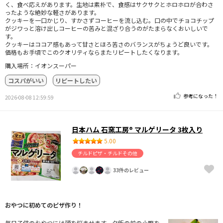
く、食べ応えがあります。生地は素朴で、食感はサクサクとホロホロが合わさ
ったような絶妙な軽さがあります。
クッキーを一口かじり、すかさずコーヒーを流し込む。口の中でチョコチップ
がジワっと溶け出しコーヒーの苦みと混ざり合うのがたまらなくおいしいで
す。
クッキーはココア感もあって甘さとほろ苦さのバランスがちょうど良いです。
価格もお手頃でこのクオリティならまたリピートしたくなります。
購入場所：イオンスーパー
コスパがいい
リピートしたい
参考になった！
2026-08-08 12:59:59
日本ハム 石窯工房® マルゲリータ 3枚入り
5.00
チルドピザ・チルドその他
33件のレビュー
おやつに初めてのピザ作り！
毎日子供のおやつには頭を悩ませます。夕飯の前の小腹を