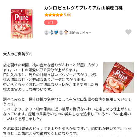
カンロ ピュレグミプレミアム 山梨産白桃
5.00
グミ
55件のレビュー
大人のご褒美グミ
袋を開けた瞬間、桃の豊かな香りがふわっと部屋に広がり
ます。ハートの可愛い形で気分が上がります。
口に入れると、周りの甘酸っぱいパウダーが広がり、次に
桃の濃厚な甘さと芳醇な香りが一気に広がります。
中からとろっと溢れ出す濃厚なジュレが、まるで熟した白
桃の果実のような味わいです。
調べてみると、果汁は桃の名産地として有名な山梨県の白桃を使用しているそ
うです。
これにより、より本物の果実に近い濃厚で贅沢な味わいを楽しめる仕上がりに
なっています。産地の果実そのものの美味しさを追求しているところに企業の
こだわりを感じました。
グミ本体は普通のピュレグミよりも柔らかめですが、歯切れが良いです。もっ
ちりとした歯応えが特徴的でくせになります。