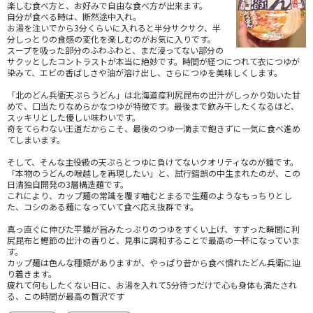
楽しむ食べ方と、お好みで自由な食べ方が出来ます。
自分が食べる時は、断然途中入れ。
お湯を注いでから3分くらいに入れると半分サクサク、半
分しっとりの食感の変化を楽しむのがお気に入りです。
スープを吸った部分のふわふわと、まだ浸ってない部分の
サクッとしたコントラストが本当に絶妙です。時間が経つにつれて衣につゆが
染みて、エビの香ばしさや油が溶け出し、さらにつゆを美味しくします。
「北のどん兵衛天ぷらうどん」は北海道産利尻昆布の出汁がしっかり効いた甘
めで、口当たりなめらかなつゆが特徴です。最後まで飲み干したくなるほど、
スッキリとした優しい味わいです。
奇をてらわない王道だからこそ、最後のつゆ一滴まで飽きずに一気に食べ進め
てしまいます。
そして、そんな主役級の天ぷらとつゆに負けてないクオリティなのが麺です。
「本物のうどんの喉越しを再現したい」と、試行錯誤の中生まれたのが、この
日清独自開発の3層構造麺です。
これにより、カップ麺の常識を覆す噛むとまるで生麺のようなもっちりとし
た、コシのある麺になっていて食べ応え抜群です。
真っ直ぐに伸びた平麺が旨みたっぷりのつゆをすくい上げ、すすった瞬間に利
尻昆布と鰹節の出汁の香りと、見事に調和することで最高の一杯になっていま
す。
カップ麺は色んな種類がありますが、やっぱり昔から食べ慣れたどん兵衛に辿
り着きます。
疲れて何もしたくない日に、お湯を入れて5分待つだけで心も身体も満たされ
る、この時間が最高の贅沢です