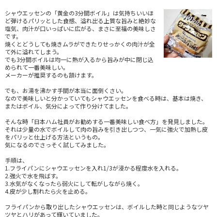
シャウエッセンの「黄金の3分間ボイル」は気持ちいいほ
ど弾けるパリッとした食感、溢れ出る上質な旨みと絶妙な
塩気、肉汁が口いっぱいに広がる、まさに至福の美味しさ
です。
焼くとどうしても焼きムラができたりせっかくの肉汁が全
て外に溢れてしまう。
でも3分間ボイルは均一に熱が入るから旨みが中に閉じ込
められて一番美味しい。
メーカーが推奨するのも頷けます。
でも、お湯を沸かす手間が本当に面倒くさい。
なので美味しいと分かっていてもシャウエッセンを食べる時は、基本は焼き、
またはボイル、気分によって作り分けてました。
そんな時「日本ハム社員がお勧めする一番美味しい食べ方」を発見しました。
それは少量の水でボイルして肉の旨みを引き出しつつ、一気に強火で加熱し皮
をパリッと仕上げる方法というもの。
気になるのでさっそく試してみました。
手順は、
1.フライパンにシャウエッセンを入れ1/3が浸かる程度水を入れる。
2.強火で水を飛ばす。
3.水気がなくなったら弱火にして転がしながら焼く。
4.皮が少し割れたら火を止める。
フライパンから取り出したシャウエッセンは、ボイルした時と同じようなツヤ
ツヤとハリがあって輝いていました。