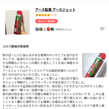
アース製薬 アースジェット
5.00
虫よけ・殺虫剤
75件のレビュー
コスパ最強の殺虫剤
家の近くに川と田んぼがある環境のせいかとても虫が出や
すいです。田舎だから仕方ないと思いつつも、網戸のわず
かな隙間などからいつの間にか侵入してくる虫に神経をす
り減らしていました。
アースジェットはドラッグストアで比較的安価だったので
効くのか分からないけど試してみることに。
トリガーを引いた瞬間にプシューと勢いよく飛び出す強力
なジェット噴射がしっかりターゲットの虫を捉えてくれました。
驚いたのはその圧倒的な即効性です。飛び回ってた大きなハエがポタッと床に
落ち一瞬で一撃です。効果が高いことが分かります。
目の前の虫を追いかけて何度も噴射するというストレスがないです。しかも遠
くまで素早く届く力強い強力ジェットなので一発で狙えます。嫌いな虫に近づ
くことなく離れた場所からでも確実に仕留めるので頼もしい。
トリガーノズルは引きやすい形状なので力をいれずに軽く引くだけで素早く噴