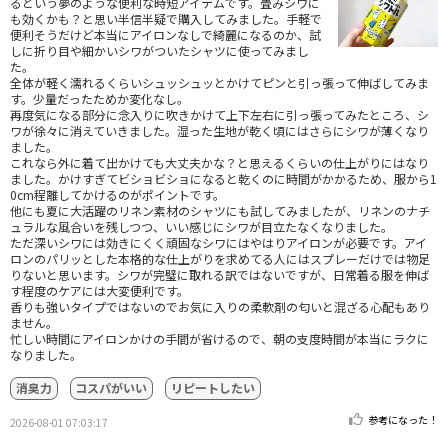
るという夢のような便利な時短アイテムです。畳みシワに
も効くかも？と思い半信半疑で購入してみました。手軽で
便利そうだけど本当にアイロンなしで綺麗になるのか、試
しに折り目や細かいシワがついたシャツに使ってみまし
た。
全体が軽く濡れるくらいシュッシュッとかけてピンと引っ張って伸ばしてみま
す。少量だったためか変化なし。
再度気になる部分に念入りに吹きかけて上下左右に引っ張ってみたところ、シ
ワが徐々に消えていきました。湿った生地が乾く頃にはさらにシワが薄くなり
ました。
これなら外に着て出かけても大丈夫かな？と思えるくらいの仕上がりにはなり
ました。かけすぎてビショビショになると乾くのに時間がかかるため、服から1
0cm程離してかけるのがポイントです。
他にも夏に大活躍のリネン素材のシャツにも試してみましたが、リネンのナチ
ュラルな風合いを残しつつ、いい感じにシワが目立たなくなりました。
ただ深いシワには効きにくく頑固なシワにはやはりアイロンが必要です。アイ
ロンのパリッとした本格的な仕上がりを求めてる人にはスプレーだけでは物足
りないと思います。シワが完璧に取れる訳ではないですが、日常着る服を伸ば
す程度のケアには大変便利です。
香りも強いタイプではないのでお気に入りの柔軟剤の匂いと混ざる心配もあり
ません。
忙しい時間にアイロンかけの手間が省けるので、朝の支度時間が本当にラクに
なりました。
消臭力
コスパがいい
リピートしたい
参考になった！
2026-08-01 07:03:17