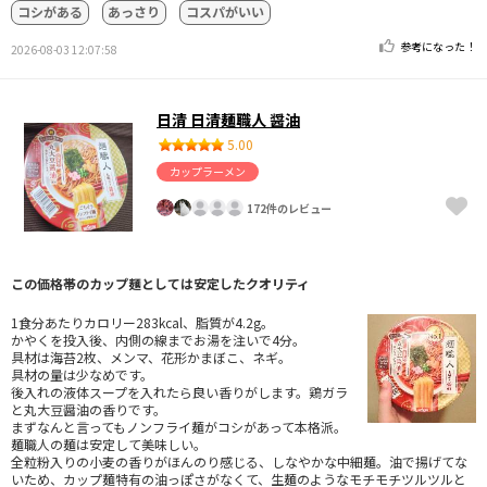
コシがある
あっさり
コスパがいい
参考になった！
2026-08-03 12:07:58
日清 日清麺職人 醤油
5.00
カップラーメン
172件のレビュー
この価格帯のカップ麺としては安定したクオリティ
1食分あたりカロリー283kcal、脂質が4.2g。
かやくを投入後、内側の線までお湯を注いで4分。
具材は海苔2枚、メンマ、花形かまぼこ、ネギ。
具材の量は少なめです。
後入れの液体スープを入れたら良い香りがします。鶏ガラ
と丸大豆醤油の香りです。
まずなんと言ってもノンフライ麺がコシがあって本格派。
麺職人の麺は安定して美味しい。
全粒粉入りの小麦の香りがほんのり感じる、しなやかな中細麺。油で揚げてな
いため、カップ麺特有の油っぽさがなくて、生麺のようなモチモチツルツルと