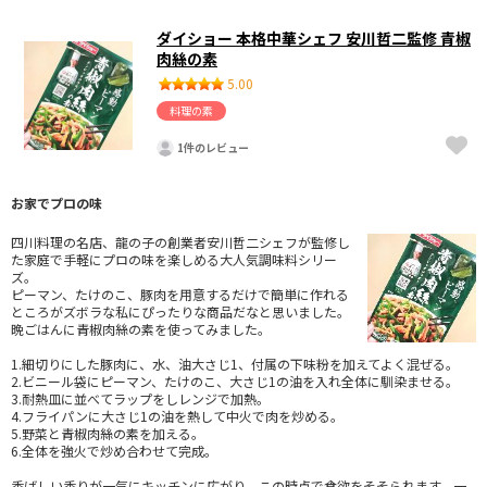
ダイショー 本格中華シェフ 安川哲二監修 青椒
肉絲の素
5.00
料理の素
1件のレビュー
お家でプロの味
四川料理の名店、龍の子の創業者安川哲二シェフが監修し
た家庭で手軽にプロの味を楽しめる大人気調味料シリー
ズ。
ピーマン、たけのこ、豚肉を用意するだけで簡単に作れる
ところがズボラな私にぴったりな商品だなと思いました。
晩ごはんに青椒肉絲の素を使ってみました。
1.細切りにした豚肉に、水、油大さじ1、付属の下味粉を加えてよく混ぜる。
2.ビニール袋にピーマン、たけのこ、大さじ1の油を入れ全体に馴染ませる。
3.耐熱皿に並べてラップをしレンジで加熱。
4.フライパンに大さじ1の油を熱して中火で肉を炒める。
5.野菜と青椒肉絲の素を加える。
6.全体を強火で炒め合わせて完成。
香ばしい香りが一気にキッチンに広がり、この時点で食欲をそそられます。一