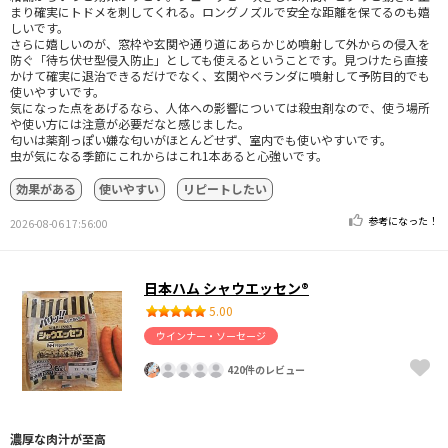
まり確実にトドメを刺してくれる。ロングノズルで安全な距離を保てるのも嬉
しいです。
さらに嬉しいのが、窓枠や玄関や通り道にあらかじめ噴射して外からの侵入を
防ぐ「待ち伏せ型侵入防止」としても使えるということです。見つけたら直接
かけて確実に退治できるだけでなく、玄関やベランダに噴射して予防目的でも
使いやすいです。
気になった点をあげるなら、人体への影響については殺虫剤なので、使う場所
や使い方には注意が必要だなと感じました。
匂いは薬剤っぽい嫌な匂いがほとんどせず、室内でも使いやすいです。
虫が気になる季節にこれからはこれ1本あると心強いです。
効果がある
使いやすい
リピートしたい
参考になった！
2026-08-06 17:56:00
日本ハム シャウエッセン®
5.00
ウインナー・ソーセージ
420件のレビュー
濃厚な肉汁が至高