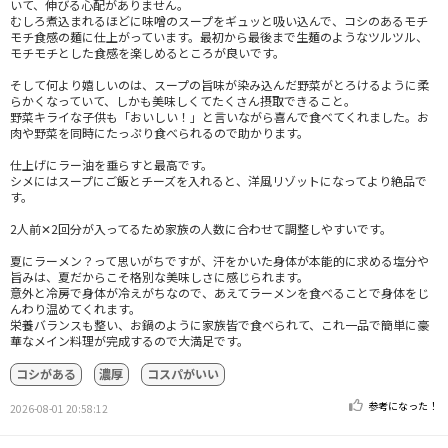
いて、伸びる心配がありません。
むしろ煮込まれるほどに味噌のスープをギュッと吸い込んで、コシのあるモチ
モチ食感の麺に仕上がっています。最初から最後まで生麺のようなツルツル、
モチモチとした食感を楽しめるところが良いです。
そして何より嬉しいのは、スープの旨味が染み込んだ野菜がとろけるように柔
らかくなっていて、しかも美味しくてたくさん摂取できること。
野菜キライな子供も「おいしい！」と言いながら喜んで食べてくれました。お
肉や野菜を同時にたっぷり食べられるので助かります。
仕上げにラー油を垂らすと最高です。
シメにはスープにご飯とチーズを入れると、洋風リゾットになってより絶品で
す。
2人前✕2回分が入ってるため家族の人数に合わせて調整しやすいです。
夏にラーメン？って思いがちですが、汗をかいた身体が本能的に求める塩分や
旨みは、夏だからこそ格別な美味しさに感じられます。
意外と冷房で身体が冷えがちなので、あえてラーメンを食べることで身体をじ
んわり温めてくれます。
栄養バランスも整い、お鍋のように家族皆で食べられて、これ一品で簡単に豪
華なメイン料理が完成するので大満足です。
コシがある
濃厚
コスパがいい
参考になった！
2026-08-01 20:58:12