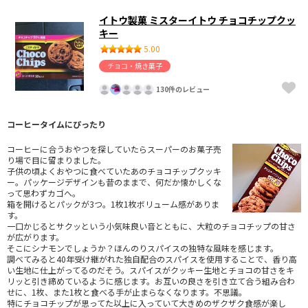
イトウ製菓 ミスターイトウ チョコチップクッ
キー
5.00
チョコ・焼き菓子
130件のレビュー
コーヒータイムにぴったり
コーヒーに合うおやつを探していたらスーパーのお菓子売
り場で目に留まりました。
子供の頃よくおやつに食べていたあのチョコチップクッキ
ー。パッケージデザインも昔のままで、何だか懐かしくな
って思わずカゴへ。
箱を開けるとパックが3つ。1枚1枚ボリューム感がありま
す。
一口かじるとサクッという小気味良い音とともに、大粒のチョコチップの甘さ
が広がります。
そこにシナモンでしょうか？ほんのりスパイスの独特な風味を感じます。
調べてみると40年受け継がれた独自配合のスパイスを使用することで、香り高
い生地に仕上がってるのだそう。スパイスがクッキー生地とチョコの甘さをキ
リッと引き締めているように感じます。お互いの良さを引き立て合う組み合わ
せに、1枚、また1枚と食べる手が止まらなくなります。不思議。
特にチョコチップが思ってた以上に入っていて大きめのザクザク食感が楽し