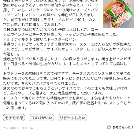
満たせるちょうどよいおやつは何かないかなとスーパーで
探していたら、パッケージのとろ～り焼けたチーズとバジ
ルソースとトマトソースの鮮やかな赤色が目に入りまし
た。見てるだけで美味しそう！「チルドピザNO.1」の文
字にも惹かれて初購入してみました。
今日のおやつはピザだと伝えると子供は大はしゃぎ。コー
ンとウインナーとチーズを用意して、トッピングは子供に任せました。
アルミホイルを下に敷いてトースターにイン。
普通のチルドピザって大きすぎて我が家のトースターには入らないのが難点だ
ったけど、このピザはミニサイズだからトースターにすっぽり入るサイズなの
が嬉しい。
焼き上がるとバジルと香ばしいチーズの良い香りがします。焼き上がったピザ
を一口食べると外側の生地がカリカリ、中はもちっとしていてとても美味し
い！
トマトソースの酸味はそこまで強すぎず、チーズとのバランスも良くて子供の
好みにも合ってたようです。自分でトッピングしたピザは特別美味しかったみ
たいです。喜んでパクパク食べてくれました。
薄めなのでおやつにもちょうどいいサイズです。そのままでも美味しいけれ
ど、具材やチーズを足すと一気に満足感が増して良いですね。
トースターで焼くだけだから準備も片づけも楽だし、子供もまたやりたい！と
何度も言ってくるほど気に入ってたので、我が家の定番おやつにストックした
いと思います。
モチモチ感
コスパがいい
リピートしたい
参考になった！
2026-08-08 10:43:34