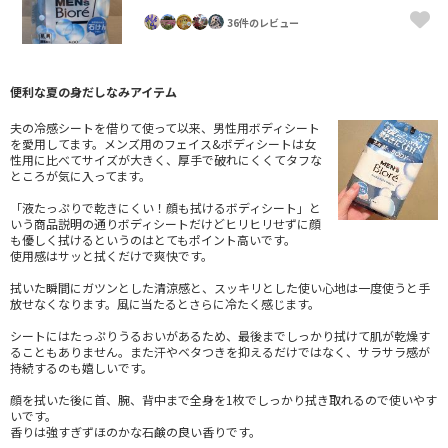
36件のレビュー
便利な夏の身だしなみアイテム
夫の冷感シートを借りて使って以来、男性用ボディシート
を愛用してます。メンズ用のフェイス&ボディシートは女
性用に比べてサイズが大きく、厚手で破れにくくてタフな
ところが気に入ってます。
「液たっぷりで乾きにくい！顔も拭けるボディシート」と
いう商品説明の通りボディシートだけどヒリヒリせずに顔
も優しく拭けるというのはとてもポイント高いです。
使用感はサッと拭くだけで爽快です。
拭いた瞬間にガツンとした清涼感と、スッキリとした使い心地は一度使うと手
放せなくなります。風に当たるとさらに冷たく感じます。
シートにはたっぷりうるおいがあるため、最後までしっかり拭けて肌が乾燥す
ることもありません。また汗やベタつきを抑えるだけではなく、サラサラ感が
持続するのも嬉しいです。
顔を拭いた後に首、腕、背中まで全身を1枚でしっかり拭き取れるので使いやす
いです。
香りは強すぎずほのかな石鹸の良い香りです。