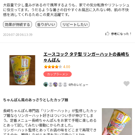
大容量で少し重みがあるので携帯するよりも、家での気分転換やリフレッシュ
に役立ってます。うだるような暑さの日やすぐお風呂に入れない時、肌の不快
感を消してくれるためこの夏大活躍です。
効果が持続する
香りがいい
リピートしたい
参考になった！
2026-07-28 06:13:39
エースコック タテ型 リンガーハットの長崎ち
ゃんぽん
4.00
カップラーメン
6件のレビュー
ちゃんぽん風のあっさりとしたカップ麺
長崎ちゃんぽん専門店「リンガーハット」が監修したカッ
プ麺ならリンガーハット好きはついつい手が伸びてしま
う。定番メニュー長崎ちゃんぽんをお家で手軽に楽しめる
とあって試してみたい衝動にかられました。
リンガーハット監修とあってお店の味をどこまで再現でき
てるのか、期待しながらお湯を注いで待つこと5分。