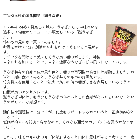
エンタメ性のある商品「謎うなぎ」
2024年に初めて発売して以来、うなぎ丼らしい味わいを
追求して何度かリニューアル販売している「謎うなぎ
丼」。
怖いもの見たさで買ってみました。
お湯をかけて5分。別添のたれをかけてぐるぐると混ぜま
す。
まずフタを開けると美味しそうな良い香りがします。特製
甘辛たれを加えることで、甘辛く濃厚なうなぎっぽい風味になっています。
うなぎ特有の白身と皮の見た目と、香りの再現性の高さには感動しました。お
米と一緒に食べてみると、うなぎ丼そのものの雰囲気です。
竹炭粉末を使用することで炭火で焼いた時の香ばしさを表現しているそうで
す。
山椒が良いアクセントです。
謎うなぎ単体は、もう少しうなぎのふわっとした食感があったらいいな、とい
うのがリアルな感想です。
独自性や話題性は十分ですが、何度もリピートするかというと、正直微妙なと
ころです。
低価が約300円前後と高めなので、それなら通常のカップメシを買うかなと思
います。
しかし、味そのものよりも「体験」すること自体に意味があると考えると一度