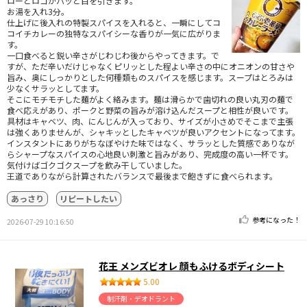
ローとロゴがパッと目を引きます。
お湯を入れ3分。
仕上げに後入れの特製スパイスを入れると、一瞬にしてコ
コイチカレーの独特なスパイシーな香りが一気に広がりま
す。
一口食べると鋭い辛さがじわじわ後からやってきます。で
すが、ただ辛いだけじゃなくピリッとした程よい辛さの中にオニオンの甘さや
旨み、奥にしっかりとした何種類ものスパイスを感じます。スープはとろみは
少なくサラッとしてます。
そこにモチモチした麺がよく絡みます。麺は滑らかで歯切れの良い丸刃の麺で
食べ応えがあり、ポークと野菜の旨みが溶け込んだスープと相性が良いです。
具材はキャベツ、肉、にんじんが入っており、サイズが小さめでそこまで主張
は強くありませんが、シャキッとしたキャベツが良いアクセントになってます。
インスタントにありがちなぼやけた味ではなく、サラッとした質感でありなが
らシャープなスパイスの心地良い刺激と旨みがあり、完成度の高い一杯です。
気付けばゴクゴクスープを飲み干していました。
王道でありながら計算されたバランスで最後まで飽きずに食べられます。
あっさり
リピートしたい
参考になった！
2026-07-29 10:16:50
花王 メンズビオレ 顔もふけるボディシート
5.00
制汗剤・デオドラント