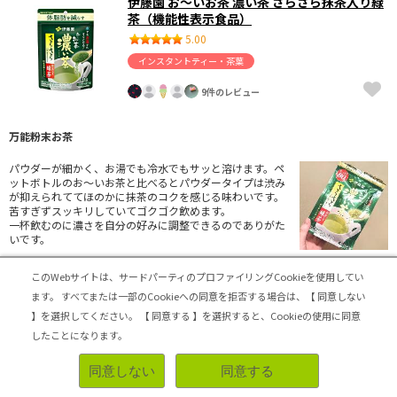
伊藤園 お～いお茶 濃い茶 さらさら抹茶入り緑
茶（機能性表示食品）
5.00
インスタントティー・茶葉
9件のレビュー
万能粉末お茶
パウダーが細かく、お湯でも冷水でもサッと溶けます。ペ
ットボトルのお〜いお茶と比べるとパウダータイプは渋み
が抑えられててほのかに抹茶のコクを感じる味わいです。
苦すぎずスッキリしていてゴクゴク飲めます。
一杯飲むのに濃さを自分の好みに調整できるのでありがた
いです。
茶葉のゴミが出ないし急須や茶こしを洗うストレスが軽減します。
このWebサイトは、サードパーティのプロファイリングCookieを使用してい
朝、水筒に水とパウダーと氷を入れてシャカシャカ振るだけで完成するので圧
倒的にラクです。毎日水筒に入れて仕事場に持参しています。
ます。
すべてまたは一部のCookieへの同意を拒否する場合は、【 同意しない
】を選択してください。
【 同意する 】を選択すると、Cookieの使用に同意
ペットボトルのお茶を買うと結構な出費になりますが、お茶パウダーなら数十
したことになります。
円なので圧倒的にコスパが良いです。
ただ急須で丁寧に入れたお茶の繊細な旨みや味にこだわる人には向いてませ
同意しない
同意する
ん。
とにかく手軽に緑茶が飲みたい人、緑茶にこだわりのない人におすすめです。