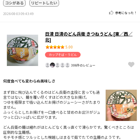
コシがある
リピートしたい
参考になった！
2026-08-03 09:43:49
日清 日清のどん兵衛 きつねうどん [東／西／
北]
5.00
カップそば・うどん
306件のレビュー
何度食べても変わらぬ美味しさ
まず目に飛び込んでくるのはどん兵衛の主役と言っても過
言ではない、麺を覆い尽くすほどの大きなお揚げ。
つゆを極限まで吸い込んだお揚げのジューシーさがたまり
ません。
ふっくらとしたお揚げを一口食べると甘めのお出汁がジュ
ワっと口いっぱいに広がります。
どん兵衛の麺は縮れがほとんどなく真っ直ぐで滑らかです。驚くべきところは
圧倒的な生麺感。
モチモチ感とツルッとした喉越しはまるで茹でたての生麺のようです。