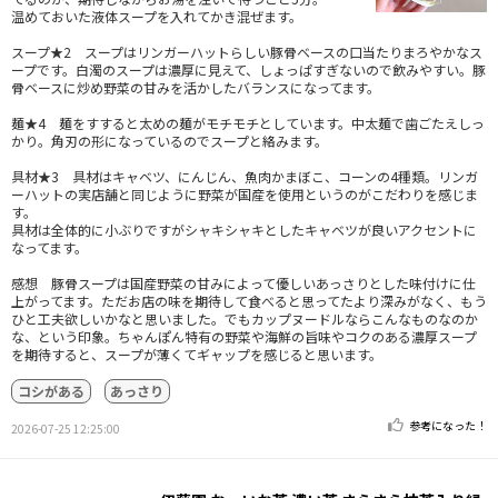
温めておいた液体スープを入れてかき混ぜます。
スープ★2 スープはリンガーハットらしい豚骨ベースの口当たりまろやかなス
ープです。白濁のスープは濃厚に見えて、しょっぱすぎないので飲みやすい。豚
骨ベースに炒め野菜の甘みを活かしたバランスになってます。
麺★4 麺をすすると太めの麺がモチモチとしています。中太麺で歯ごたえしっ
かり。角刃の形になっているのでスープと絡みます。
具材★3 具材はキャベツ、にんじん、魚肉かまぼこ、コーンの4種類。リンガ
ーハットの実店舗と同じように野菜が国産を使用というのがこだわりを感じま
す。
具材は全体的に小ぶりですがシャキシャキとしたキャベツが良いアクセントに
なってます。
感想 豚骨スープは国産野菜の甘みによって優しいあっさりとした味付けに仕
上がってます。ただお店の味を期待して食べると思ってたより深みがなく、もう
ひと工夫欲しいかなと思いました。でもカップヌードルならこんなものなのか
な、という印象。ちゃんぽん特有の野菜や海鮮の旨味やコクのある濃厚スープ
を期待すると、スープが薄くてギャップを感じると思います。
コシがある
あっさり
参考になった！
2026-07-25 12:25:00