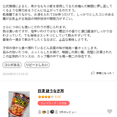
公式情報によると、希少なもち小麦を使用してるため噛んだ瞬間に押し返して
くるような弾力あるうどんに仕上がってるのだそう。
乾燥麺でありながら、お湯を入れて5分待つだけで、しっかりとしたコシのある
麺が出来上がる独自の特許技術や開発力がすごい。
さらにつゆにも強いこだわりが感じられます。
色は濃いめですが、塩辛いわけではなく鰹出汁の香りと濃口醤油がしっかり合
わさっていて、でも後味はスッキリとしていて飲みやすいです。
最後の一滴まで飲み干したくなるほど、上品な美味しさです。
子供の頃から食べ慣れているどん兵衛の味が結局一番ホッとします。
旨みの効いたつゆ、ふっくらしたお揚げ、喉越しの良い麺、完璧に計算された
この圧倒的バランスは、カップ麺の中でも唯一無二の存在です。
コシがある
リピートしたい
参考になった！
2026-08-02 12:10:25
日清 謎うなぎ丼
4.00
カップスープ・その他
5件のレビュー