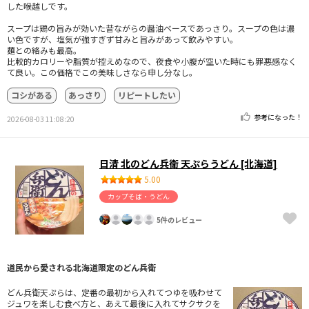
した喉越しです。
スープは鶏の旨みが効いた昔ながらの醤油ベースであっさり。スープの色は濃
い色ですが、塩気が強すぎず甘みと旨みがあって飲みやすい。
麺との絡みも最高。
比較的カロリーや脂質が控えめなので、夜食や小腹が空いた時にも罪悪感なく
て良い。この価格でこの美味しさなら申し分なし。
コシがある
あっさり
リピートしたい
参考になった！
2026-08-03 11:08:20
日清 北のどん兵衛 天ぷらうどん [北海道]
5.00
カップそば・うどん
5件のレビュー
道民から愛される北海道限定のどん兵衛
どん兵衛天ぷらは、定番の最初から入れてつゆを吸わせて
ジュワを楽しむ食べ方と、あえて最後に入れてサクサクを