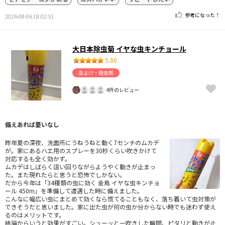
参考になった！
2026-08-06 18:02:51
大日本除虫菊 イヤな虫キンチョール
5.00
虫よけ・殺虫剤
4件のレビュー
備えあれば憂いなし
昨年夏の深夜、洗面所にうねうねと動く7センチのムカデ
が。家にあるハエ用のスプレーを30秒くらい吹きかけて
対応するも全く効かず。
ムカデはしばらく這い回りながらようやく動きが止まっ
た。また現れたらと思うと恐怖でしかない。
だから今年は「34種類の虫に効く 金鳥 イヤな虫キンチョ
ール 450m」を準備して遭遇した時に備えました。
こんなに幅広い虫にまとめて効くなら慌てることもなく、落ち着いて虫対策が
できそうだと思いました。家に出た虫が何の虫か分からない時でも迷わず使え
るのはメリットです。
結論からいうと効果がすごい。シューッと一吹きした瞬間、ピタリと動きが止