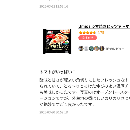
2023-03-22 12:58:16
Umios うす焼きピッツァト
4.75
冷凍ピザ
8件のレビュー
トマトがいっぱい！
酸味と甘さが程よい角切りにしたフレッシュなト
られていて、とろ～りとろけた伸びのよい濃厚チ
も美味しかったです。写真のはオーブントースタ
ージョンですが、外生地の香ばしいカリカリさと
が絶妙ですごく良かったです。
2023-03-20 20:57:18