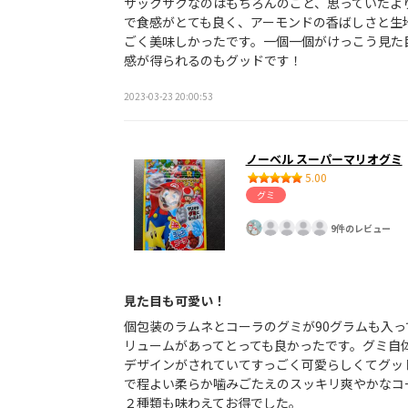
サックサクなのはもちろんのこと、思っていたよ
で食感がとても良く、アーモンドの香ばしさと生
ごく美味しかったです。一個一個がけっこう見た
感が得られるのもグッドです！
2023-03-23 20:00:53
ノーベル スーパーマリオグミ
5.00
グミ
9件のレビュー
見た目も可愛い！
個包装のラムネとコーラのグミが90グラムも入っ
リュームがあってとっても良かったです。グミ自
デザインがされていてすっごく可愛らしくてグッ
で程よい柔らか噛みごたえのスッキリ爽やかなコ
２種類も味わえてお得でした。