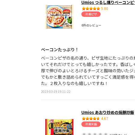
Umios つるし燻りベーコンピ
5.00
冷凍ピザ
0件のレビュー
ベーコンたっぷり！
ベーコンピザの名の通り、ピザ生地にたっぷりの
いてそれだけでとっても嬉しかったです。香ばし
厚で伸びのよいとろけるチーズと酸味の効いたジ
でもかと敷き詰められていてすっごく満足感を得
た。２枚入りなのも嬉しいですね！
2023-03-19 19:11:22
Umios あおり炒めの焼豚炒飯
4.67
冷凍米飯