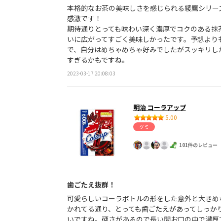
本格的なお茶の美味しさを感じられる綾鷹シリー
感激です！
期待通りとっても味わい深く濃厚でコクのある抹
いに広がってすごく美味しかったです。予想より
で、自分はめちゃめちゃ好みでしたがスッキリし
すぎるかもですね。
2023-03-17 20:08:03
明治 コーラアップ
5.00
グミ
101件のレビュー
歯ごたえ抜群！
可愛らしいコーラボトルの形をした意外と大きめ
かれてる通り、とっても歯ごたえがあってしっか
いですね。硬さがあるので長い間お口の中で濃厚