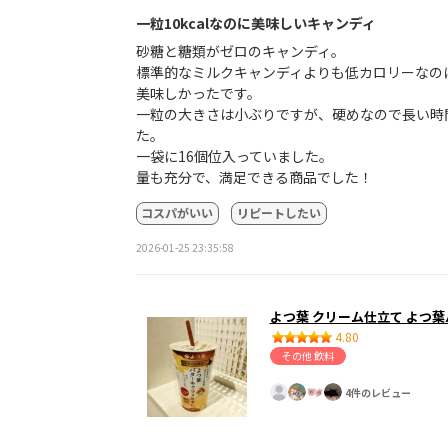
一粒10kcalなのに美味しいキャンディ
砂糖と糖類がゼロのキャンディ。
標準的なミルクキャンディよりも低カロリーなの
美味しかったです。
一粒の大きさは小ぶりですが、硬めなので長い時
た。
一袋に16個位入っていました。
量も充分で、満足できる商品でした！
コスパがいい
リピートしたい
2026-01-25 23:35:58
よつ葉 クリーム仕立て よつ
4.80
その他 飲料
4件のレビュー