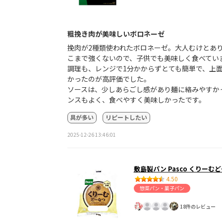
粗挽き肉が美味しいボロネーゼ
挽肉が2種類使われたボロネーゼ。大人むけとあ
こまで強くないので、子供でも美味しく食べてい
調理も、レンジで1分かからずとても簡単で、上
かったのが高評価でした。
ソースは、少しあらごし感があり麺に絡みやすか
ンスもよく、食べやすく美味しかったです。
具が多い
リピートしたい
2025-12-26 13:46:01
敷島製パン Pasco くりーむ
4.50
惣菜パン・菓子パン
18件のレビュー