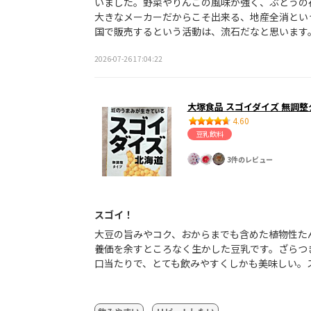
いました。野菜やりんごの風味が強く、ぶどうの
大きなメーカーだからこそ出来る、地産全消とい
国で販売するという活動は、流石だなと思います
2026-07-26 17:04:22
大塚食品 スゴイダイズ 無調整
4.60
豆乳飲料
3件のレビュー
スゴイ！
大豆の旨みやコク、おからまでも含めた植物性た
養価を余すところなく生かした豆乳です。ざらつ
口当たりで、とても飲みやすくしかも美味しい。