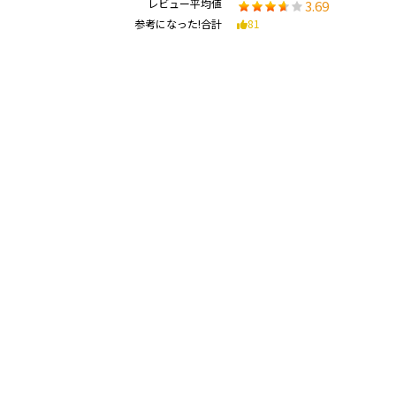
レビュー平均値
3.69
参考になった!合計
81