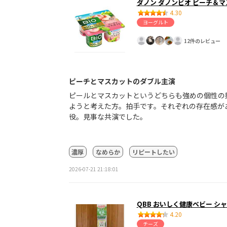
ダノン ダノンビオ ピーチ＆
4.30
ヨーグルト
12件のレビュー
ピーチとマスカットのダブル主演
ピールとマスカットというどちらも強めの個性の
ようと考えた方。拍手です。それぞれの存在感が
役。見事な共演でした。
濃厚
なめらか
リピートしたい
2026-07-21 21:18:01
QBB おいしく健康ベビー 
4.20
チーズ