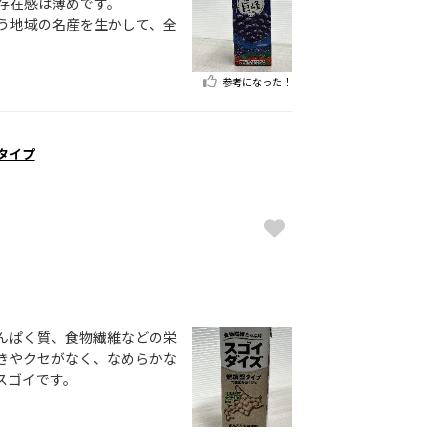
存在感は薄めです。
う地域の名産を生かして、全
。
参考になった！
タイプ
んぱく質、食物繊維などの栄
きやクセがなく、なめらかな
スゴイです。