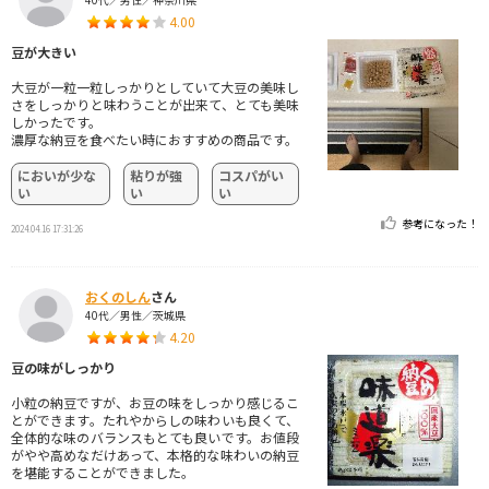
4.00
豆が大きい
大豆が一粒一粒しっかりとしていて大豆の美味し
さをしっかりと味わうことが出来て、とても美味
しかったです。
濃厚な納豆を食べたい時におすすめの商品です。
においが少な
粘りが強
コスパがい
い
い
い
参考になった！
2024.04.16 17:31:26
おくのしん
さん
40代／男性／茨城県
4.20
豆の味がしっかり
小粒の納豆ですが、お豆の味をしっかり感じるこ
とができます。たれやからしの味わいも良くて、
全体的な味のバランスもとても良いです。お値段
がやや高めなだけあって、本格的な味わいの納豆
を堪能することができました。