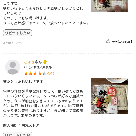
豆ですね。
味わいもふっくら食感と豆の風味がしっかりとし
ているので
そのままでも結構いけます。
タレも出汁感があって甘めで食べやすかったですね。
リピートしたい
参考になった！
2024.01.26 19:37:28
こきさ
さん
1
40代／女性／東京都
4.40
堂々としたおいしさです
納豆の容器が重厚な感じがして、使い捨てではも
ったいないくらいです。タレの味が好みな加減の
ため、タレが納豆を引き立てているかのようです
が、納豆1粒1粒も味わいがあります。納豆特有
の粘り気は普通にありますが、糸が細くて高級感
がします。本場の味です。
購入場所：東急ストア
リピートしたい