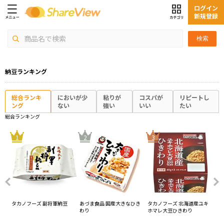
ログイン
新規登録
検索
納豆ランキング
総合ランキ
においが少
粘りが
コスパが
リピートし
ング
ない
強い
いい
たい
総合ランキング
4
1
2
3
タカノフーズ 副将軍納豆
あづま食品 国産大きなひき
タカノフーズ 北海道産ユキ
ミ
わり
ホマレ大豆ひきわり
納