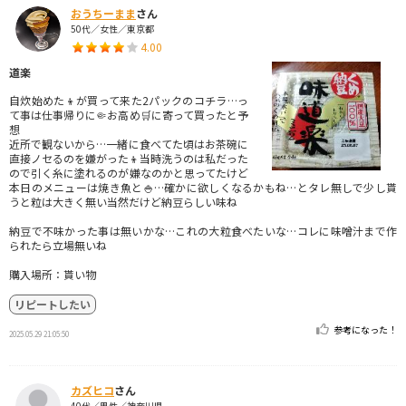
おうちーまま
さん
50代／女性／東京都
4.00
道楽
自炊始めた👦が買って来た2パックのコチラ…っ
て事は仕事帰りに🤏お高め🛒に寄って買ったと予
想
近所で観ないから…一緒に食べてた頃はお茶碗に
直接ノセるのを嫌がった👦当時洗うのは私だった
ので引く糸に塗れるのが嫌なのかと思ってたけど
本日のメニューは焼き魚と🍚…確かに欲しくなるかもね…とタレ無しで少し貰
うと粒は大きく無い当然だけど納豆らしい味ね
納豆で不味かった事は無いかな…これの大粒食べたいな…コレに味噌汁まで作
られたら立場無いね
購入場所：貰い物
リピートしたい
参考になった！
2025.05.29 21:05:50
カズヒコ
さん
40代／男性／神奈川県