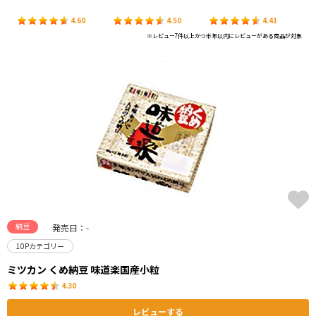
4.60
4.50
4.41
※レビュー7件以上かつ半年以内にレビューがある商品が対象
納豆
発売日：-
10Pカテゴリー
ミツカン くめ納豆 味道楽国産小粒
4.30
レビューする