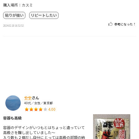
購入場所：カスミ
粘りが強い
リピートしたい
参考になった！
2024.02.18 16:52:52
やや
さん
40代／女性／東京都
4.00
容器も高級
容器のデザインがいつもとはちょっと違っていて
高級さを醸し出していました～
入り数も２個だし自分にとっては高級の部類の納