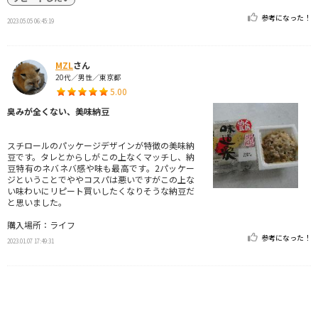
参考になった！
2023.05.05 06:45:19
MZL
さん
20代／男性／東京都
5.00
臭みが全くない、美味納豆
スチロールのパッケージデザインが特徴の美味納
豆です。タレとからしがこの上なくマッチし、納
豆特有のネバネバ感や味も最高です。2パッケー
ジということでややコスパは悪いですがこの上な
い味わいにリピート買いしたくなりそうな納豆だ
と思いました。
購入場所：ライフ
参考になった！
2023.01.07 17:49:31