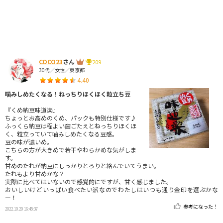
COCO23
さん
209
30代／女性／東京都
4.40
噛みしめたくなる！ねっちりほくほく粒立ち豆
『くめ納豆味道楽』
ちょっとお高めのくめ、パックも特別仕様です♪
ふっくら納豆は程よい歯ごたえとねっちりほくほ
く、粒立っていて噛みしめたくなる豆感。
豆の味が濃いめ。
こちらの方が大きめで若干やわらかめな気がしま
す。
甘めのたれが納豆にしっかりとろりと絡んでいてうまい。
たれもより甘めかな？
実際に比べてはいないので感覚的にですが、甘く感じました。
おいしいけどいっぱい食べたい派なのでわたしはいつも通り金印を選ぶかな
ー！
参考になった！
2022.10.20 16:45:37