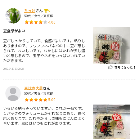
ちっけ
さん
5
50代／女性／東京都
4.00
豆食感がよい
豆がしっかりしていて、食感がよいです。粘りも
ありますので、フワフワネバネバの中に豆が感じ
られて、おいしいです。わたしにはたれが少し濃
いと感じるので、玉子やネギをいっぱいいれてい
ただきます。
参考になった！
2022.04.11 13:20:28
恵比寿大黒
さん
50代／男性／東京都
5.00
いろいろ納豆売っていますが、これが一番です。
１パックのヴォリュームがそれなりにあり、食べ
応えあります。たれやからしの味もごはんによく
合います。家にはいつもこれがあります。