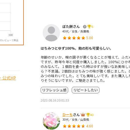
ぼた餅さん
6
40代／女性／兵庫県
5.00
降のレビューで算出
はちみつとゆず100%。飴の形も可愛らしい。
年齢のせいか、喉の調子が悪くなることが増えて、ふだ
ですが、昨年今年と何度か購入しました。100%にひか
のみなんて。１個目を食べた時はゆずが強いなあ美味し
ら？不思議。2個目ははちみつの味が強く感じました。
みつの味わいでした。とても美味しいです。また購入し
 公式HP
りそうにないですが。ご馳走さまでした。
リフレッシュ感
リピートしたい
2023.08.16 20:01:33
ひーち
さん
40
30代／女性／山梨県
4.60