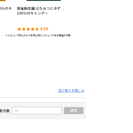
0％のキ
扇雀飴本舗 はちみつとゆず
大正製薬 ヴイックスのど飴󠄀プラ
UH
100％のキャンデー
ス ハーバルミントパウダー
レ
4.56
4.55
※レビュー7件以上かつ半年以内にレビューがある商品が対象
並び替えを閉じる
表示数