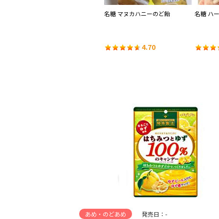
メロ
UHA味覚糖 特濃ミルク8.2 北海道
名糖 マヌカハニーのど飴
名糖 ハ
産ミルク
4.50
4.70
あめ・のどあめ
発売日：-