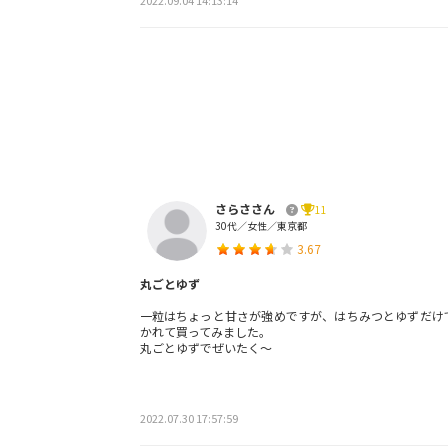
2022.09.04 14:13:14
さらささん
11
30代／女性／東京都
3.67
丸ごとゆず
一粒はちょっと甘さが強めですが、はちみつとゆずだけ
かれて買ってみました。
丸ごとゆずでぜいたく〜
2022.07.30 17:57:59