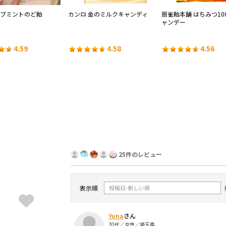
ーブミントのど飴
カンロ 金のミルクキャンディ
扇雀飴本舗 はちみつ10
ャンデー
4.59
4.58
4.56
25件のレビュー
表示順
Yuna
さん
20代／女性／埼玉県