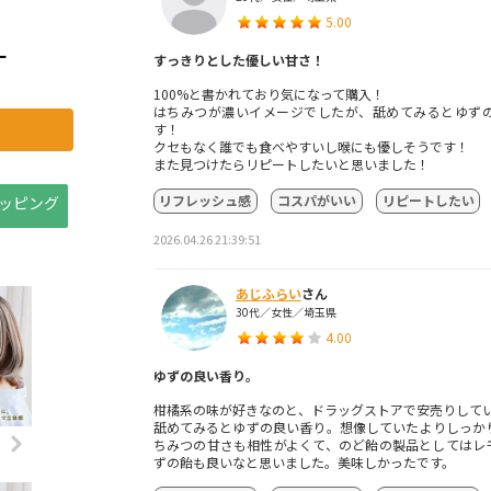
5.00
ー
すっきりとした優しい甘さ！
100%と書かれており気になって購入！
はちみつが濃いイメージでしたが、舐めてみるとゆず
す！
クセもなく誰でも食べやすいし喉にも優しそうです！
また見つけたらリピートしたいと思いました！
リフレッシュ感
コスパがいい
リピートしたい
ョッピング
2026.04.26 21:39:51
あじふらい
さん
30代／女性／埼玉県
4.00
ゆずの良い香り。
柑橘系の味が好きなのと、ドラッグストアで安売りして
舐めてみるとゆずの良い香り。想像していたよりしっか
ちみつの甘さも相性がよくて、のど飴の製品としてはレ
ずの飴も良いなと思いました。美味しかったです。