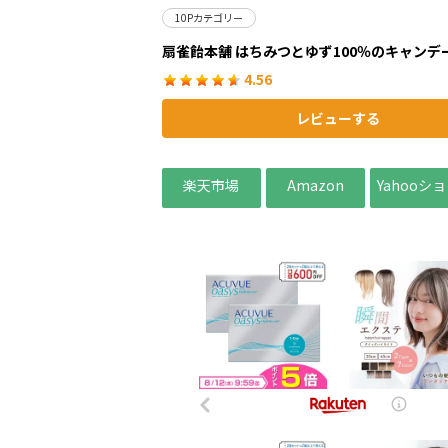
10Pカテゴリー
扇雀飴本舗 はちみつとゆず100％のキャンデ
4.56
レビューする
楽天市場
Amazon
Yahooシ