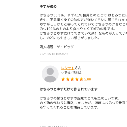
ゆずが強め
はちみつ95.9％、ゆず4.1％使用とのことで はちみつ
きや、不思議とゆずの味の方が強いくらいに感じられま
ゆずがしっかりと香ってくれていてはちみつのクセなど
みつ100％のものより食べやすくて好みの味です。
はちみつとゆずだけでできていて余計なものが入ってい
し、のどにもやさしい感じがしました。
購入場所：ザ・ビッグ
2023.05.18 16:43:29
レシット
さん
-／男性／香川県
5.00
はちみつとゆずだけで作られています
はちみつの甘さとゆずの風味でとても美味しいです。
のど飴の代わりに購入しましたが、ほぼはちみつで出来
ら守ってくれることを期待しています。