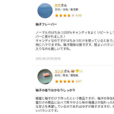
やや
さん
30代／女性／東京都
4.00
柚子フレーバー
ノーマルのはちみつ100％キャンディをよくリピートし
バーに惹かれました！
キャンディなのですがはちみつだけを使っているとあり
地にハマりますね。柚子風味は強すぎす、程よいバラン
入りなのも嬉しいですね。
2022.06.19 04:58:45
リンド
さん
16
40代／男性／愛知県
4.67
柚子の香りはかなりしっかり
蜂蜜と柚子だけで作ったという商品ですが、柚子の存在
蜜だけの商品に比べて爽やかさと味の複雑さが加わった
な甘さを希望しているのであればゆずが強すぎますが、
いバランスです。