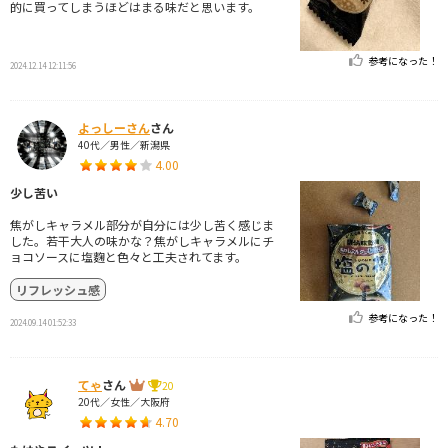
的に買ってしまうほどはまる味だと思います。
参考になった！
2024.12.14 12:11:56
よっしーさん
さん
40代／男性／新潟県
4.00
少し苦い
焦がしキャラメル部分が自分には少し苦く感じま
した。若干大人の味かな？焦がしキャラメルにチ
ョコソースに塩麴と色々と工夫されてます。
リフレッシュ感
参考になった！
2024.09.14 01:52:33
てゃ
さん
20
20代／女性／大阪府
4.70