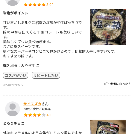
5.00
岩塩がポイント
甘い焦がしミルクに岩塩の塩気が相性ばっちりで
す。
飴の中から出てくるチョコレートも美味しいで
す。
美味しくてつい食べ過ぎます。
まさに塩スイーツです。
様々なスーパーやコンビニで見かけるので、比較的入手しやすいです。
おすすめの飴です。
購入場所：みやぎ生協
コスパがいい
リピートしたい
参考になった！
2025.03.21 23:26:15
サイスズカ
さん
20代／女性／岐阜県
4.00
とろりチョコ
外はキャラメルのような焦がしミルク風味で中か