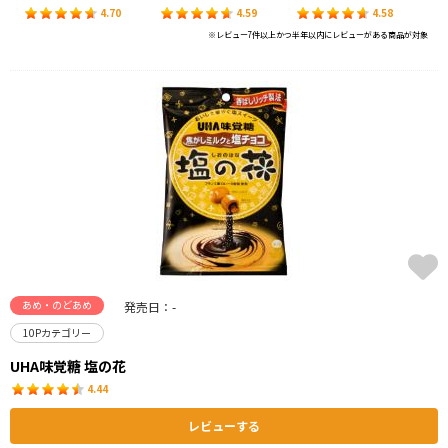
4.70
4.59
4.58
※レビュー7件以上かつ半年以内にレビューがある商品が対象
あめ・のどあめ
発売日：-
10Pカテゴリー
UHA味覚糖 塩の花
4.44
レビューする