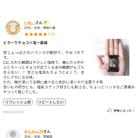
いぬ。
さん
1
20代／女性／神奈川県
5.00
とろーりチョコ×塩＝最強
甘じょっぱさのバランスが絶妙で、やみつきで
す。
口に入れた瞬間はやさしい塩味で、噛んだら中か
らとろ～っとチョコが出てくるあの瞬間がもうた
まらない…！ 甘さも塩気もちょうどよくて、ま
さにクセになる味。
ただ、喉が渇いてる時に食べると余計に渇くので注意です笑
甘いもの好きにも、塩系スナック好きにも刺さる、ちょっとリッチなご褒美お
やつって感じでした。
リフレッシュ感
リピートしたい
参考になった！
2025.06.13 09:41:25
みんみん26
さん
30代／女性／宮城県