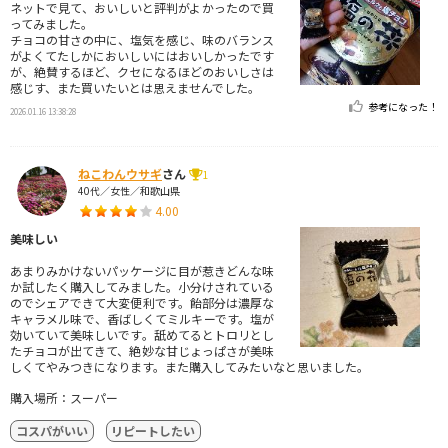
ネットで見て、おいしいと評判がよかったので買
ってみました。
チョコの甘さの中に、塩気を感じ、味のバランス
がよくてたしかにおいしいにはおいしかったです
が、絶賛するほど、クセになるほどのおいしさは
感じす、また買いたいとは思えませんでした。
参考になった！
2026.01.16 13:38:28
ねこわんウサギ
さん
1
40代／女性／和歌山県
4.00
美味しい
あまりみかけないパッケージに目が惹きどんな味
か試したく購入してみました。小分けされている
のでシェアできて大変便利です。飴部分は濃厚な
キャラメル味で、香ばしくてミルキーです。塩が
効いていて美味しいです。舐めてるとトロリとし
たチョコが出てきて、絶妙な甘じょっぱさが美味
しくてやみつきになります。また購入してみたいなと思いました。
購入場所：スーパー
コスパがいい
リピートしたい