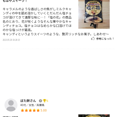
もはやスイーツ！
キャラメルのような香ばしさの焦がしミルクキャ
ンディの中を舐め溶かしていくとだんだん塩チョ
コが溶けてきて濃厚な味に…！「塩の花」の商品
名のとおり、花が咲くようなそんな華やかなキャ
ンディチョコ。塩チョコはなめらかな口溶けでほ
のかな塩っけが最高。
キャンディというよりスイーツのような、贅沢リッチなお菓子。しあわせ〜
参考になった！
2023.05.29 19:28:15
ぼた餅さん
6
40代／女性／兵庫県
5.00