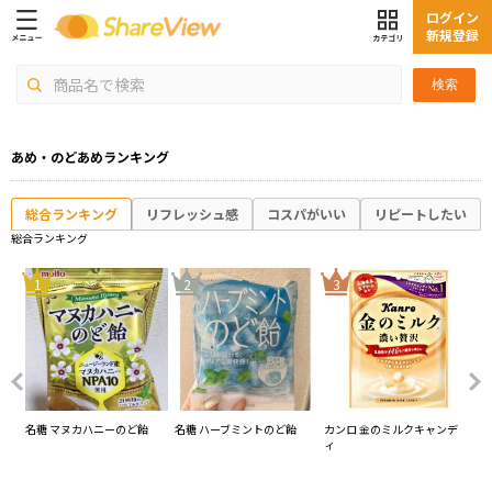
ログイン
新規登録
検索
あめ・のどあめランキング
総合ランキング
リフレッシュ感
コスパがいい
リピートしたい
総合ランキング
4
1
2
3
2 北
名糖 マヌカハニーのど飴
名糖 ハーブミントのど飴
カンロ 金のミルクキャンデ
扇
ィ
キ