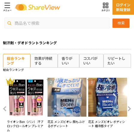
ログイン
新規登録
検索
制汗剤・デオドラントランキング
総合ランキ
効果が持続
香りが
コスパが
リピートし
ング
する
いい
いい
たい
総合ランキング
4
1
2
3
ー
ライオン Ban（バン） 汗ブ
花王 メンズビオレ 顔もふけ
花王 メンズビオレ ボディシ
ロ
ール
ロックロールオン プレミア
るボディシート
ート 極冷感タイプ
レ
ム