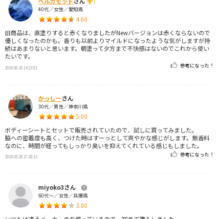
ベルガモット
さん
1
40代／女性／愛知県
4.60
旧商品は、直塗りすると赤くなりましたがNewバージョンは赤くならないので
優しくなったのかも。香りも以前よりマイルドになったような気がしますが持
続はあまりないと思います。朝塗って夕方まで不快感はないのでこれから使い
たいです。
参考になった！
2018.06.10 14:23:01
かっしー
さん
30代／男性／神奈川県
5.00
ボディーシートとセットで販売されていたので、試しに買ってみました。
脇への密着度も高く、つけた時はすーっとして爽やかな感じがします。無香料
なのに、時間が経ってもしっかり臭いを抑えてくれている感じもしました。
参考になった！
2018.05.29 17:28:13
miyoko3さん
60代～／女性／兵庫県
3.80
いつもは違うメーカーのを使っているので、初めて購入しました。