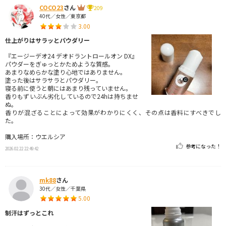
COCO23
さん
209
40代／女性／東京都
3.00
仕上がりはサラッとパウダリー
『エージーデオ24 デオドラントロールオン DX』
パウダーをぎゅっとかためような質感。
あまりなめらかな塗り心地ではありません。
塗った後はサラサラとパウダリー。
寝る前に使うと朝にはあまり残っていません。
香りもずいぶん劣化しているので24hは持ちませ
ぬ。
香りが混ざることによって効果がわかりにくく、その点は香料にすべきでし
た。
購入場所：ウエルシア
参考になった！
2026.02.22 22:49:42
mk88
さん
30代／女性／千葉県
5.00
制汗はずっとこれ