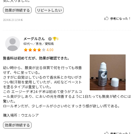
気に入りました。
効果が持続する
リピートしたい
参考になった！
2024.06.23 11:54:46
メーグルさん
8
60代～／男性／愛知県
4.00
無香料は初めてだが、効果が確認できた。
幼い時から、腋臭が出る体質で何を行っても改善
せず、今に至っている。
さすがに自覚はしているので香水系とか匂いがき
つい制汗剤を愛用していたが、AXEなどペースト
を塗るタイプは重宝していた。
この エージーデオ24 デオは初めて使うがアルコ
ール臭が少しあり、においの元を改善するように1日たっても無臭が続くのには
驚いた。
ロールオンだが、少しボールが小さいのとすっきり感が欲しい所である。
購入場所：ウエルシア
効果が持続する
参考になった！