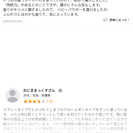
「持続力」があるとのことですが、確かにそんな気もします。
香りがキツメと聞きましたので、 ベビーパウダーを選びましたが、
ふんわりとほのかな香りで、気に入っています。
参考になった！
2018.05.09 10:24:21
おにままっくすさん
30代／女性／兵庫県
3.80
スプレータイプだとかぶれてしまうのでロールオンタイプをずっと使っていま
す。つけ心地は乾くとサラっとして臭いを抑えてくれるので良いです。特に夏
場のお風呂上りは折角綺麗にしたのにどうしても不快なじわっと出てくる汗が
嫌なのですぐに付けています。つけて数時間は嫌な臭いがしないので寝るまで
不快になりません。ただ持続性についてはそこまでなので、日中は数時間置き