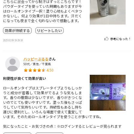
こちらに出会ってから制汗はずっとこちらです！
パウダータイプを使っていた時期もありますが今
はロールオンタイプ一択！塗り心地もよくベタつ
かないし、何より効果が1日中持ちます。汗だく
になっても夜まで全く匂わないので感動します。
効果が持続する
リピートしたい
参考になった！
2025.02.09 19:29:18
ハッピーぷるる
さん
50代／男性／千葉県
4.50
利便性が良くて効果が高い
ロールオンタイプはスプレータイプよりもしっか
りと成分が密着して効果がでるような気もしま
す。香りの種類は少ないですが、香りがきつくな
いのでとても使いやすいです。塗った後もさっぱ
りしていて気持ちいいです。持続性もあるし持ち
運びに便利だし、いろんな場面で使えて重宝して
います。そのためロールオンタイプを使うことが多いですね。
気になったこと・お気づきの点：※ログインするとレビューが見られます