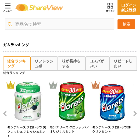
ログイン
新規登録
検索
ガムランキング
総合ランキ
リフレッシ
味が長持ち
コスパが
リピートし
ング
ュ感
する
いい
たい
総合ランキング
4
1
2
3
7種
モンデリーズ クロレッツ 炭
モンデリーズ クロレッツXP
モンデリーズ クロレッツXP
ロッ
フレッシュ フレッシュミン
オリジナルミント
クリアミント
ー
ト