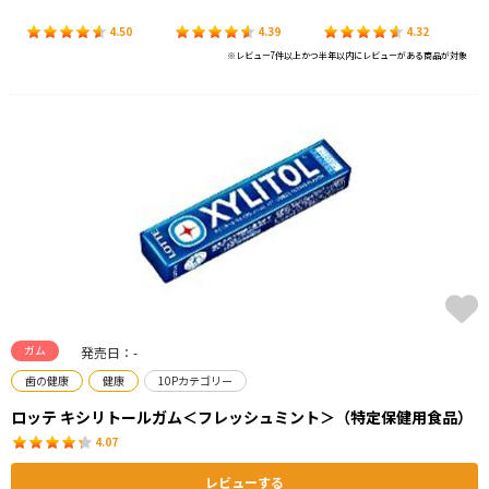
4.50
4.39
4.32
※レビュー7件以上かつ半年以内にレビューがある商品が対象
ガム
発売日：-
歯の健康
健康
10Pカテゴリー
ロッテ キシリトールガム＜フレッシュミント＞（特定保健用食品）
4.07
レビューする