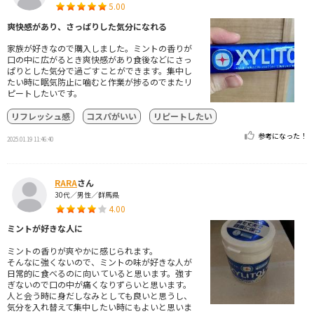
5.00
爽快感があり、さっぱりした気分になれる
家族が好きなので購入しました。ミントの香りが
口の中に広がるとき爽快感があり食後などにさっ
ぱりとした気分で過ごすことができます。集中し
たい時に眠気防止に噛むと作業が捗るのでまたリ
ピートしたいです。
リフレッシュ感
コスパがいい
リピートしたい
参考になった！
2025.01.19 11:46:40
RARA
さん
30代／男性／群馬県
4.00
ミントが好きな人に
ミントの香りが爽やかに感じられます。
そんなに強くないので、ミントの味が好きな人が
日常的に食べるのに向いていると思います。強す
ぎないので口の中が痛くなりずらいと思います。
人と会う時に身だしなみとしても良いと思うし、
気分を入れ替えて集中したい時にもよいと思いま