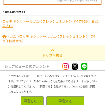
※特徴は2023年4月19日以降のレビューで算出
このガムの公式サイト
ロッテ キシリトールガム＜フレッシュミント＞（特定保健用食品）
公式HP
>
ガム
>
ロッテ キシリトールガム＜フレッシュミント＞（特
定保健用食品）
トップへ戻る
シェアビュー公式アカウント
このWebサイトは、サードパーティのプロファイリングCookieを使用してい
ログイン・新規登録
ます。
すべてまたは一部のCookieへの同意を拒否する場合は、【 同意しない
】を選択してください。
【 同意する 】を選択すると、Cookieの使用に同意
トップ
|
シェアビューとは
|
レビュアー向け シェアビューインタビュー
|
カテゴリ一覧
したことになります。
|
運営会社
|
個人情報の取扱いについて
|
利用規約
|
サイトマップ
同意しない
同意する
無料登録＆レビューで100ポイント
Copyright (C) ASMARQ Co.,Ltd. All Rights Reserved.