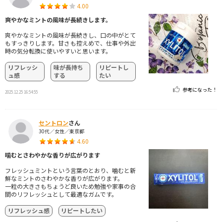
4.00
爽やかなミントの風味が長続きします。
爽やかなミントの風味が長続きし、口の中がとて
もすっきりします。甘さも控えめで、仕事や外出
時の気分転換に使いやすいと思います。
リフレッシ
味が長持ち
リピートし
ュ感
する
たい
参考になった！
2025.12.25 16:54:55
セントロン
さん
30代／女性／東京都
4.60
噛むとさわやかな香りが広がります
フレッシュミントという言葉のとおり、噛むと新
鮮なミントのさわやかな香りが広がります。
一粒の大きさもちょうど良いため勉強や家事の合
間のリフレッシュとして最適なガムです。
リフレッシュ感
リピートしたい