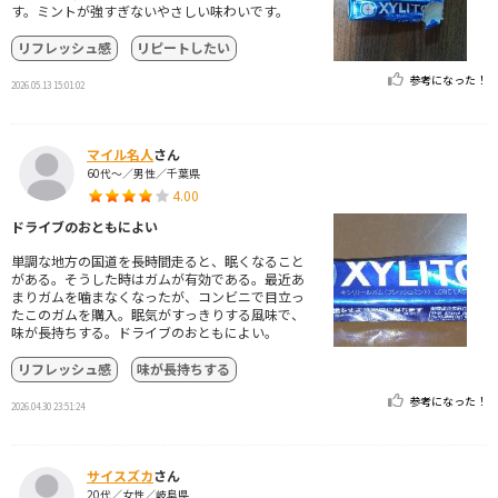
す。ミントが強すぎないやさしい味わいです。
リフレッシュ感
リピートしたい
参考になった！
2026.05.13 15:01:02
マイル名人
さん
60代～／男性／千葉県
4.00
ドライブのおともによい
単調な地方の国道を長時間走ると、眠くなること
がある。そうした時はガムが有効である。最近あ
まりガムを噛まなくなったが、コンビニで目立っ
たこのガムを購入。眠気がすっきりする風味で、
味が長持ちする。ドライブのおともによい。
リフレッシュ感
味が長持ちする
参考になった！
2026.04.30 23:51:24
サイスズカ
さん
20代／女性／岐阜県