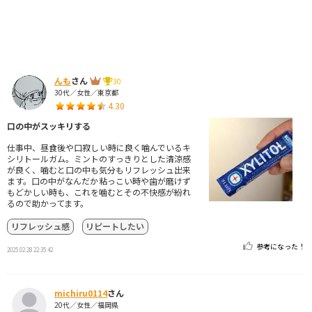
んも
さん
30
30代／女性／東京都
4.30
口の中がスッキリする
仕事中、昼食後や口寂しい時に良く噛んでいるキ
シリトールガム。ミントのすっきりとした清涼感
が良く、噛むと口の中も気分もリフレッシュ出来
ます。口の中がなんだか粘っこい時や歯が磨けず
もどかしい時も、これを噛むとその不快感が紛れ
るので助かってます。
リフレッシュ感
リピートしたい
参考になった！
2025.02.28 22:35:42
michiru0114
さん
20代／女性／福岡県