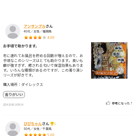
アンサンプル
さん
40代／女性／福岡県
4.00
お手頃で助かります。
冬に連れてお風呂を貯める回数が増えるので、お
手頃なこのシリーズはとても助かります。臭いも
癖が強すぎず、癒される匂いで保湿効果もありま
す。いろんな種類があるのですが、この濁り湯シ
リーズが好きです。
購入場所：ダイレックス
香りがいい
参考になった！
2024.10.09 14:59:14
ぴぴちゃん
さん
1
50代／女性／千葉県
5.00