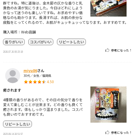
群ですね。特に道後は、金木犀の仄かな香りと乳
黄色のお湯が気にりました。今日はどれにしよう
かなって迷うのも楽しいですね。お求めやすい価
格なのも助かります。長湯すれば、お肌の余分な
皮脂をとってくれるので、お肌がキュッキュッってなります。おすすめです。
購入場所：Web店舗
香りがいい
コスパがいい
リピートしたい
参考になった！
2026.07.26 00:25:18
miyu86
さん
30代／女性／福岡県
4.50
癒されます
4種類の香りがあるので、その日の気分で香りを
変えて楽しむことが出来ます。どの香りも良くて
癒されます。体もしっかり温まりました。コスパ
も良いのでおすすめです。
リピートしたい
参考になった！
2025.09.14 20:51:57