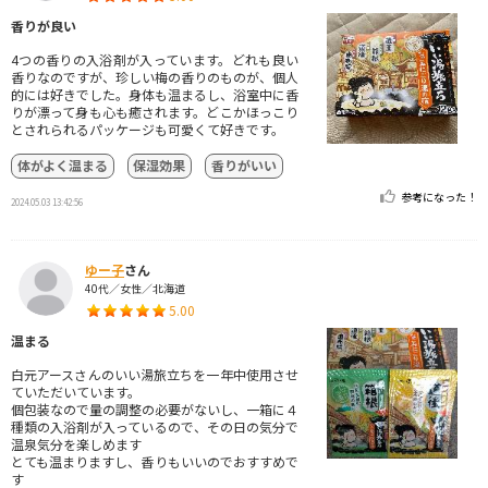
香りが良い
4つの香りの入浴剤が入っています。どれも良い
香りなのですが、珍しい梅の香りのものが、個人
的には好きでした。身体も温まるし、浴室中に香
りが漂って身も心も癒されます。どこかほっこり
とされられるパッケージも可愛くて好きです。
体がよく温まる
保湿効果
香りがいい
参考になった！
2024.05.03 13:42:56
ゆー子
さん
40代／女性／北海道
5.00
温まる
白元アースさんのいい湯旅立ちを一年中使用させ
ていただいています。
個包装なので量の調整の必要がないし、一箱に４
種類の入浴剤が入っているので、その日の気分で
温泉気分を楽しめます
とても温まりますし、香りもいいのでおすすめで
す