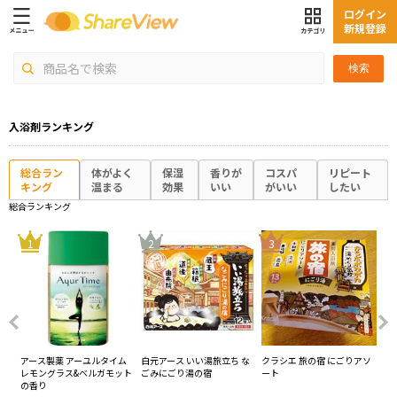
ログイン
新規登録
検索
入浴剤ランキング
総合ラン
体がよく
保湿
香りが
コスパ
リピート
キング
温まる
効果
いい
がいい
したい
総合ランキング
4
1
2
3
マ
アース製薬 アーユルタイム
白元アース いい湯旅立ち な
クラシエ 旅の宿 にごりアソ
ク
レモングラス&ベルガモット
ごみにごり湯の宿
ート
ソ
の香り
ミ