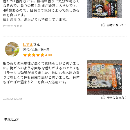
香りが1番好きです。柑橘の香りで気分が明るく
なるので、香りの癒し効果が非常に大きいです。
4種類あるので、日替りで気分によって楽しめる
のも良いです。
体も温まり、湯上がりも持続しています。
参考になった！
2022.07.23 09:12:43
しずえ
さん
30代／女性／栃木県
4.80
梅の香りの再現性が高くて素晴らしいと思いまし
た。梅ガムのような素敵な香りがするのでとても
リラックス効果がありました。他にも金木犀の香
りは珍しくて色も綺麗で良いと思いました。身体
もぽかぽか温まりとても良い入浴剤です。
参考になった！
2022.02.25 12:29:35
平均スコア