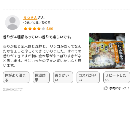
まつきん
さん
40代／女性／愛知県
4.00
香りが４種類あっていい香りで楽しいです。
香りが梅と金木犀と森林と、リンゴがあってなん
だかちょっと珍しくてきにいりました。すべての
香りがすきですが特に金木犀がやっぱりすきだな
と思います。きにいったのでまた買いたいなと思
います。
体がよく温ま
保湿効
香りがい
コスパがい
リピートした
る
果
い
い
い
参考になった！
2025.06.30 23:17:27