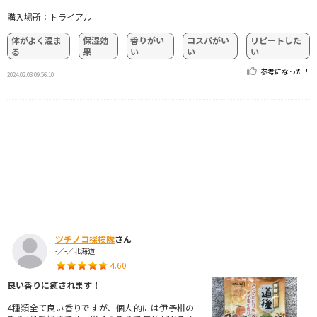
購入場所：トライアル
体がよく温ま
保湿効
香りがい
コスパがい
リピートした
る
果
い
い
い
参考になった！
2024.02.03 09:56:10
ツチノコ探検隊
さん
-／-／北海道
4.60
良い香りに癒されます！
4種類全て良い香りですが、個人的には伊予柑の