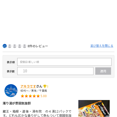
並び替えを閉じる
8件のレビュー
表示順
表示数
アキラです
さん
3
60代～／男性／千葉県
5.00
濁り湯が雰囲気抜群
蔵王・箱根・道後・湯布院 の４湯12パックで
す。どれも仄かな香りがして色もついて雰囲気抜