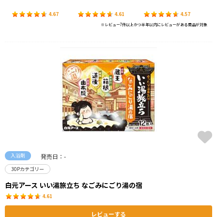
4.67
4.61
4.57
※レビュー7件以上かつ半年以内にレビューがある商品が対象
入浴剤
発売日：-
30Pカテゴリー
白元アース いい湯旅立ち なごみにごり湯の宿
4.61
レビューする