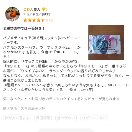
こわん
さん
2
30代／女性／京都府
4.40
３種類の中では一番好き！
バブメディキュア(ほぐ軽スッキリ)のヘビーユー
ザーです。
バブモンスターバブルの「すっきりFREE」「か
ろやかDAYS」を試し、今度は「NIGHTモード」
を♪
個人的に、「すっきりFREE」「かろやかDAYS」
「NIGHTモード」の３種類の中では、こちらの「NIGHTモード」が一番すき♡
お湯がにごりタイプなのと、ラベンダーウッドの香りが好みでしたね♪
なんとなく、お湯が少しぬるっとしてお肌がしっとりする気がする…あと、一
番温まる気がしましたね。
３種類アソートでいろんな香りで楽しみたいような気もするし、NIGHTモード
だけたくさん使いたいような気もするし…悩ましい…(笑)
気になったこと・お気づきの点：※ログインするとレビューが見られます
購入場所：スギ薬局宇治店
体がよく温まる
保湿効果
香りがいい
リピートしたい
参考になった！
2024.01.23 17:51:30