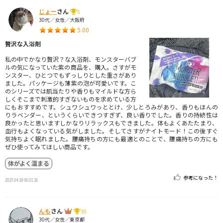
じょー
さん
5
30代／女性／大阪府
5.00
贅沢な入浴剤
私の中でかなり贅沢？な入浴剤、モンスターバブ
ルの気になっていた紫の商品を、購入。さすがモ
ンスター、ひとつでもずっしりとした重さがあり
ました。パッケージも薄紫の泡が可愛いです。こ
のシリーズでは肌当たりや香りもマイルドな方ら
しくそこまで刺激的すぎないものを求めている方
にもおすすめです。シュワシュワっととけ、少しとろみがあり、香りもほんの
りラベンダー、というくらいできつすぎず、良い香りでした。香りの持続性は
良かったと思いますしかなりリラックスもできました。体もよくあたたまり、
血行もよくなっている気がしました。そしてさすがナイトモード！この後すぐ
気持ちよく眠れました。腰痛持ちの方にも最適とのことで、腰痛持ちの方にも
ぜひ使ってみてほしい商品です。
体がよく温まる
参考になった！
2025.04.18 06:01:26
んも
さん
30
30代／女性／東京都