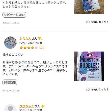
やかで心地よい香りで心身共にリラックスでき、
しっかり温まります。
リピートしたい
参考になった！
2026.05.21 09:20:09
かえたん
さん
1
40代／女性／京都府
4.00
湯冷めしにくい
お湯がなめらかになるので、肌がしっとりしま
す。また、ラベンダーの香りでリラックスできま
す。それから、体の芯まで温まるので、湯冷めし
にくいです。
保湿効果
参考になった！
2025.10.09 07:57:33
ぴぴちゃん
さん
1
50代／女性／千葉県