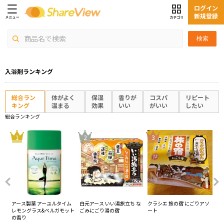
ログイン
新規登録
検索
入浴剤ランキング
総合ラン
体がよく
保湿
香りが
コスパ
リピート
キング
温まる
効果
いい
がいい
したい
総合ランキング
4
1
2
3
マ
アース製薬 アーユルタイム
白元アース いい湯旅立ち な
クラシエ 旅の宿 にごりアソ
ク
レモングラス&ベルガモット
ごみにごり湯の宿
ート
ソ
の香り
ミ