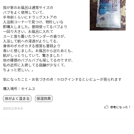
我が家のお風呂は通常サイズの
バブをよく使用していて、
半年前くらいにドラッグストアの
入浴剤コーナーで見つけ、物珍しいな
即購入しました。普段使ってるバブより
一回り大きい、お風呂に入れて
スーと落ち着いたラベンダーの香りが、
入浴して肌への浸透がよりしてる、
身体のポカポカする感覚も普段より
長いと感じました。お風呂から出たあとも、
肌がしっとりしていて、驚きました！
他の種類のバブルバブも探してるのですが、
私の近所に入荷してる店舗が少なくて、
ちょっと悲しい。。
気になったこと・お気づきの点：※ログインするとレビューが見られます
購入場所：セイムス
体がよく温まる
保湿効果
参考になった！
2025.02.22 20:41:41