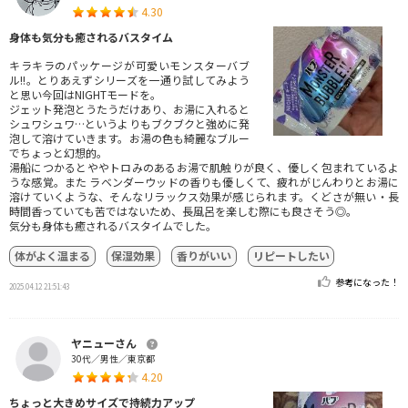
4.30
身体も気分も癒されるバスタイム
キラキラのパッケージが可愛いモンスターバブ
ル!!。とりあえずシリーズを一通り試してみよう
と思い今回はNIGHTモードを。
ジェット発泡とうたうだけあり、お湯に入れると
シュワシュワ…というよりもブクブクと強めに発
泡して溶けていきます。お湯の色も綺麗なブルー
でちょっと幻想的。
湯船につかるとややトロみのあるお湯で肌触りが良く、優しく包まれているよ
うな感覚。また ラベンダーウッドの香りも優しくて、疲れがじんわりとお湯に
溶けていくような、そんなリラックス効果が感じられます。くどさが無い・長
時間香っていても苦ではないため、長風呂を楽しむ際にも良さそう◎。
気分も身体も癒されるバスタイムでした。
体がよく温まる
保湿効果
香りがいい
リピートしたい
参考になった！
2025.04.12 21:51:43
ヤニューさん
30代／男性／東京都
4.20
ちょっと大きめサイズで持続力アップ