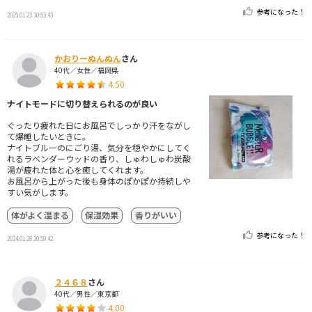
参考になった！
2025.01.23 10:53:43
かおりーぬんぬん
さん
40代／女性／福岡県
4.50
ナイトモードに切り替えられるのが良い
ぐったり疲れた日にお風呂でしっかり汗をながし
て爆睡したいときに。
ナイトブルーのにごり湯、気分を穏やかにしてく
れるラベンダーウッドの香り、しゅわしゅわ炭酸
湯が疲れた体と心を癒してくれます。
お風呂から上がった後も身体のぽかぽか持続しや
すい気がします。
体がよく温まる
保湿効果
香りがいい
参考になった！
2024.01.28 20:59:42
２４６８
さん
40代／男性／東京都
4.00