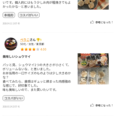
いです。個人的にはもう少しお肉が粗挽きでもよ
かったかな…と思いました。
本格的
コスパがいい
参考になった！
2026.04.11 13:07:45
ぺりこ
さん
9
50代／女性／東京都
4.00
美味しいシュウマイ
パッと見、シュウマイ1つの大きさが小さくて、
ボリュームないな、と思いました。
お弁当用の一口サイズのものよりは少し大きめか
な？
食べてみたら、食感はギュッと締まった肉感強め
な感じで、好印象でした。
味も美味しいので、また買いたいです。
コスパがいい
参考になった！
2026.03.24 23:57:41