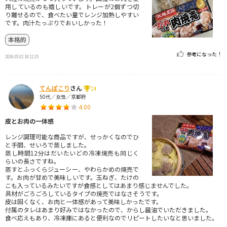
用しているのも嬉しいです。トレーが2個ずつ切
り離せるので、食べたい量でレンジ加熱しやすい
です。肉汁たっぷりでおいしかった！
本格的
参考になった！
2026.05.02 18:12:15
てんぽこり
さん
24
50代／女性／京都府
4.00
皮とお肉の一体感
レンジ調理可能な商品ですが、せっかくなのでひ
と手間、せいろで蒸しました。
蒸し時間12分はだいたいどの冷凍焼売も同じく
らいの長さですね。
蒸すとふっくらジューシー、やわらかめの焼売で
す。お肉が甘めで美味しいです。玉ねぎ、たけの
こも入っているみたいですが食感としてはあまり感じませんでした。
具材がごろごろしているタイプの焼売ではなさそうです。
皮は固くなく、お肉と一体感があって美味しかったです。
付属のタレはあまり好みではなかったので、からし醤油でいただきました。
食べ応えもあり、冷凍庫にあると便利なのでリピートしたいなと思いました。