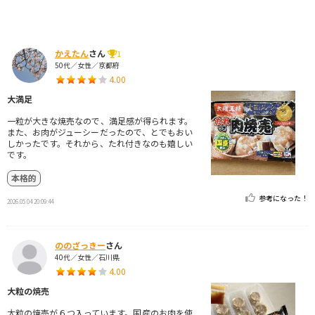
かえたん
さん
1
50代／女性／京都府
4.00
大満足
一粒が大きな焼売なので、満足感が得られます。
また、お肉がジューシーだったので、とでもおい
しかったです。それから、たれ付きなのも嬉しい
です。
本格的
参考になった！
2026.05.04 20:09:44
ののざっきー
さん
40代／女性／石川県
4.00
大粒の焼売
大粒の焼売が６つ入っています。国産のお肉を使