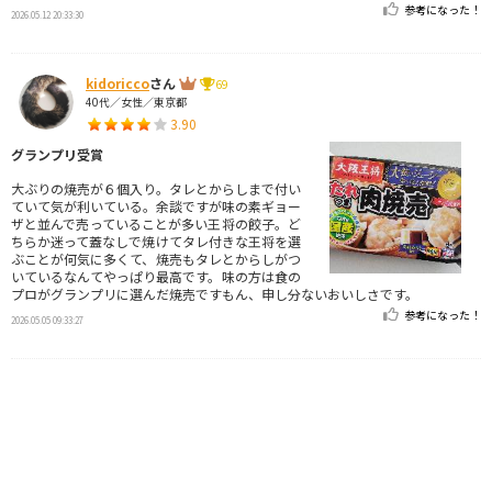
参考になった！
2026.05.12 20:33:30
kidoricco
さん
69
40代／女性／東京都
3.90
グランプリ受賞
大ぶりの焼売が６個入り。タレとからしまで付い
ていて気が利いている。余談ですが味の素ギョー
ザと並んで売っていることが多い王将の餃子。ど
ちらか迷って蓋なしで焼けてタレ付きな王将を選
ぶことが何気に多くて、焼売もタレとからしがつ
いているなんてやっぱり最高です。味の方は食の
プロがグランプリに選んだ焼売ですもん、申し分ないおいしさです。
参考になった！
2026.05.05 09:33:27