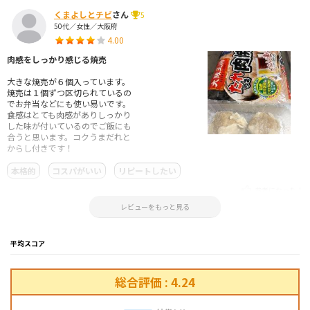
くまよしとチビ
さん
5
50代／女性／大阪府
4.00
肉感をしっかり感じる焼売
大きな焼売が６個入っています。
焼売は１個ずつ区切られているの
でお弁当などにも使い易いです。
食感はとても肉感がありしっかり
した味が付いているのでご飯にも
合うと思います。コクうまだれと
からし付きです！
本格的
コスパがいい
リピートしたい
参考になった！
2026.01.15 08:14:03
レビューをもっと見る
平均スコア
総合評価 : 4.24