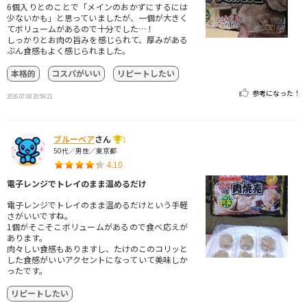
6個入りとのことで「メインのおかずにするには
少ないかも」と思っていましたが、一個が大きく
てボリュームがあるので十分でした…！
しっかりとお肉の旨みを感じられて、厚みがある
ぶん食感もよく感じられました。
本格的
コスパがいい
リピートしたい
参考になった！
2026.07.08 20:59:21
ブルーベア
さん
1
50代／男性／東京都
4.10
電子レンジでトレイのまま温めるだけ
電子レンジでトレイのまま温めるだけという手軽
さがいいですね。
1個がそこそこボリュームがあるので食べ応えが
あります。
肉々しい食感もありますし、たけのこのコリッと
した食感がいいアクセントになっていて美味しか
ったです。
リピートしたい