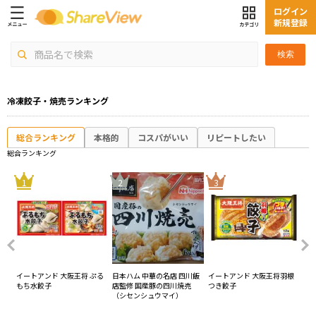
ログイン
新規登録
検索
冷凍餃子・焼売ランキング
総合ランキング
本格的
コスパがいい
リピートしたい
総合ランキング
4
1
2
3
 か
イートアンド 大阪王将 ぷる
日本ハム 中華の名店 四川飯
イートアンド 大阪王将羽根
CJ
もち水餃子
店監修 国産豚の四川焼売
つき餃子
ゥ
（シセンシュウマイ）