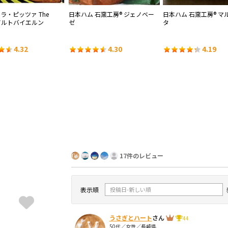
ラ・ピッツァ The
日本ハム 石窯工房® ジェノベー
日本ハム 石窯工房® マ
Dアルトバイエルン
ゼ
タ
4.32
4.30
4.19
17件のレビュー
表示順
うさぎとハート
さん
44
50代／女性／長崎県