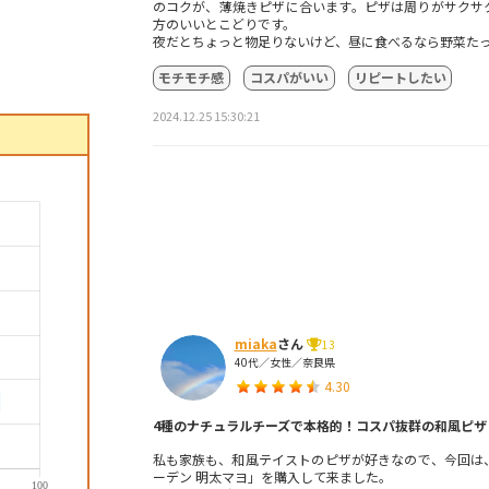
のコクが、薄焼きピザに合います。ピザは周りがサクサ
方のいいとこどりです。
夜だとちょっと物足りないけど、昼に食べるなら野菜た
モチモチ感
コスパがいい
リピートしたい
2024.12.25 15:30:21
miaka
さん
13
40代／女性／奈良県
4.30
4種のナチュラルチーズで本格的！コスパ抜群の和風ピザ
私も家族も、和風テイストのピザが好きなので、今回は
ーデン 明太マヨ」を購入して来ました。