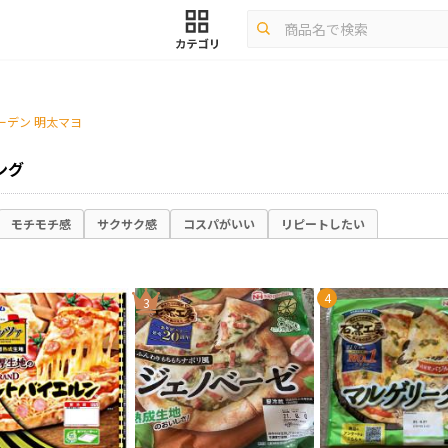
ーデン 明太マヨ
ング
モチモチ感
サクサク感
コスパがいい
リピートしたい
4
3