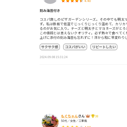
4.40
刻み海苔付き
コスパ良しのピザガーデンシリーズ。その中でも明太
ず。私は鉄板で低温でじっくりじっくり温めて、カリカ
るのがお気に入り。チーズと明太子とマヨネーズがとろ
この値段とは思えないクオリティ。必ず熱々で食べてく
上げに添付の刻み海苔も忘れずに！洋から和に早変わり
サクサク感
コスパがいい
リピートしたい
2024.09.08 15:31:24
もぐちゃん
さん
38
50代／女性／三重県