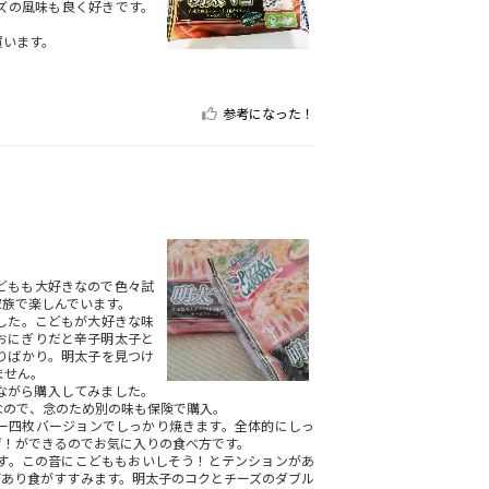
ズの風味も良く好きです。
買います。
参考になった！
どもも大好きなので色々試
家族で楽しんでいます。
した。こどもが大好きな味
おにぎりだと辛子明太子と
りばかり。明太子を見つけ
ません。
ながら購入してみました。
なので、念のため別の味も保険で購入。
ー四枚バージョンでしっかり焼きます。全体的にしっ
ザ！ができるのでお気に入りの食べ方です。
す。この音にこどももおいしそう！とテンションがあ
があり食がすすみます。明太子のコクとチーズのダブル