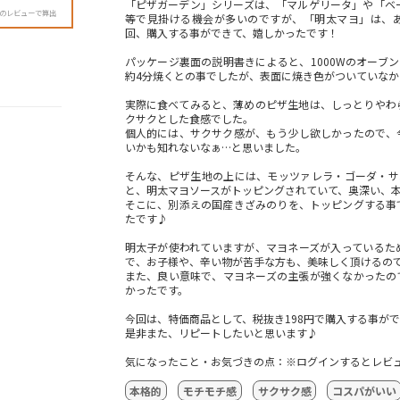
「ピザガーデン」シリーズは、「マルゲリータ」や「ベ
降のレビューで算出
等で見掛ける機会が多いのですが、「明太マヨ」は、
回、購入する事ができて、嬉しかったです！
パッケージ裏面の説明書きによると、1000Wのオーブン
約4分焼くとの事でしたが、表面に焼き色がついていなか
実際に食べてみると、薄めのピザ生地は、しっとりやわ
クサクとした食感でした。
個人的には、サクサク感が、もう少し欲しかったので、
いかも知れないなぁ…と思いました。
そんな、ピザ生地の上には、モッツァレラ・ゴーダ・サ
と、明太マヨソースがトッピングされていて、奥深い、
そこに、別添えの国産きざみのりを、トッピングする事
たです♪
明太子が使われていますが、マヨネーズが入っているた
で、お子様や、辛い物が苦手な方も、美味しく頂けるの
また、良い意味で、マヨネーズの主張が強くなかったの
かったです。
今回は、特価商品として、税抜き198円で購入する事が
是非また、リピートしたいと思います♪
気になったこと・お気づきの点：※ログインするとレビ
本格的
モチモチ感
サクサク感
コスパがいい