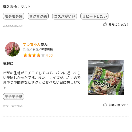
購入場所：マルト
モチモチ感
サクサク感
コスパがいい
リピートしたい
参考になった！
2026.02.26 08:23:09
ずうちゃん
さん
20代／女性／神奈川県
4.00
気軽に
ピザの生地がモチモチしていて、パンに近いくら
い美味しかったです。また、サイズが小さいので
おやつや間食などサクッと食べたい日に嬉しいで
す
モチモチ感
参考になった！
2025.11.16 17:58:45