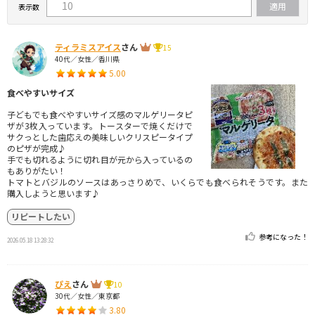
表示数
ティラミスアイス
さん
15
40代／女性／香川県
5.00
食べやすいサイズ
子どもでも食べやすいサイズ感のマルゲリータピ
ザが3枚入っています。トースターで焼くだけで
サクっとした歯応えの美味しいクリスピータイプ
のピザが完成♪
手でも切れるように切れ目が元から入っているの
もありがたい！
トマトとバジルのソースはあっさりめで、いくらでも食べられそうです。また
購入しようと思います♪
リピートしたい
参考になった！
2026.05.18 13:28:32
ぴえ
さん
10
30代／女性／東京都
3.80