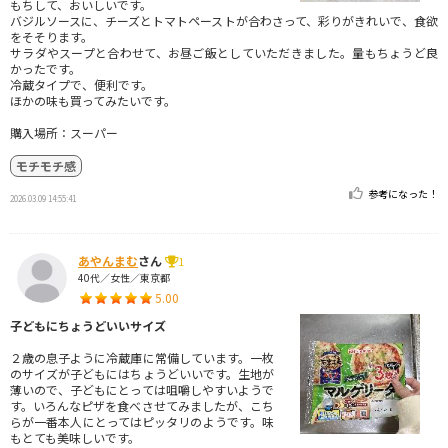
もちして、おいしいです。
バジルソースに、チーズとトマトペーストが合わさって、彩りがきれいで、食欲
をそそります。
サラダやスープと合わせて、お昼ご飯としていただきました。量もちょうど良
かったです。
冷蔵タイプで、便利です。
ほかの味も買ってみたいです。
購入場所：スーパー
モチモチ感
参考になった！
2026.03.09 14:55:41
あやんまむ
さん
1
40代／女性／東京都
5.00
子どもにちょうどいいサイズ
２歳の息子ように冷蔵庫に常備しています。一枚
のサイズが子どもにはちょうどいいです。生地が
薄いので、子どもにとっては咀嚼しやすいようで
す。いろんなピザを食べさせてみましたが、こち
らが一番本人にとってはピッタリのようです。味
もとても美味しいです。