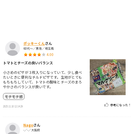
ポッキーくん
さん
60代～／男性／埼玉県
4.00
トマトとチーズの良いバランス
小さめのピザが３枚入りになっていて、少し食べ
たいときに便利なチルドピザです。生地がとても
もちもちしていて、トマトの酸味とチーズのまろ
やかさのバランスが良いです。
モチモチ感
参考になった！
2025.11.10 12:14:29
Nago
さん
-／-／大阪府