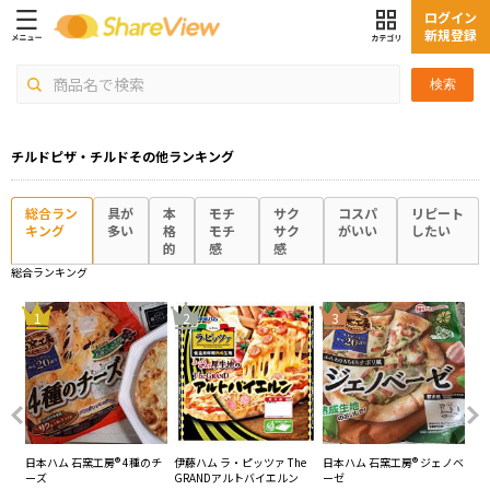
ログイン
新規登録
検索
チルドピザ・チルドその他ランキング
総合ラン
具が
本
モチ
サク
コスパ
リピート
キング
多い
格
モチ
サク
がいい
したい
的
感
感
総合ランキング
4
1
2
3
濃厚
日本ハム 石窯工房® 4種のチ
伊藤ハム ラ・ピッツァ The
日本ハム 石窯工房® ジェノベ
日
ーズ
GRANDアルトバイエルン
ーゼ
ー