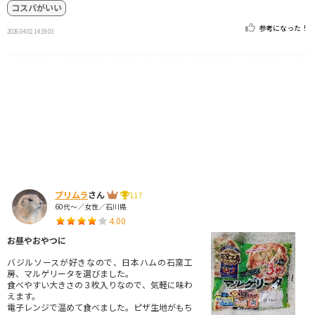
コスパがいい
参考になった！
2026.04.02 14:19:03
プリムラ
さん
117
60代～／女性／石川県
4.00
お昼やおやつに
バジルソースが好きなので、日本ハムの石窯工
房、マルゲリータを選びました。
食べやすい大きさの３枚入りなので、気軽に味わ
えます。
電子レンジで温めて食べました。ピザ生地がもち