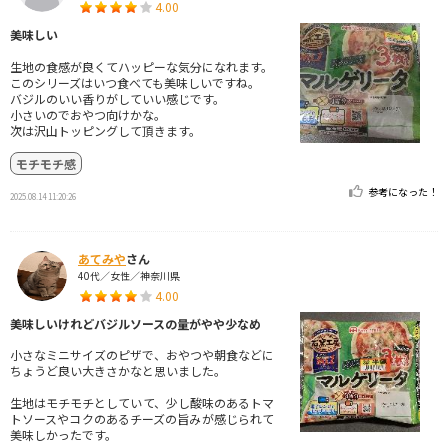
4.00
美味しい
生地の食感が良くてハッピーな気分になれます。
このシリーズはいつ食べても美味しいですね。
バジルのいい香りがしていい感じです。
小さいのでおやつ向けかな。
次は沢山トッピングして頂きます。
モチモチ感
参考になった！
2025.08.14 11:20:26
あてみや
さん
40代／女性／神奈川県
4.00
美味しいけれどバジルソースの量がやや少なめ
小さなミニサイズのピザで、おやつや朝食などに
ちょうど良い大きさかなと思いました。
生地はモチモチとしていて、少し酸味のあるトマ
トソースやコクのあるチーズの旨みが感じられて
美味しかったです。