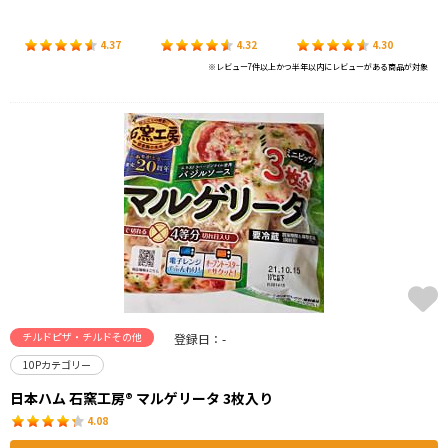
4.37
4.32
4.30
※レビュー7件以上かつ半年以内にレビューがある商品が対象
チルドピザ・チルドその他
登録日：-
10Pカテゴリー
日本ハム 石窯工房® マルゲリータ 3枚入り
4.08