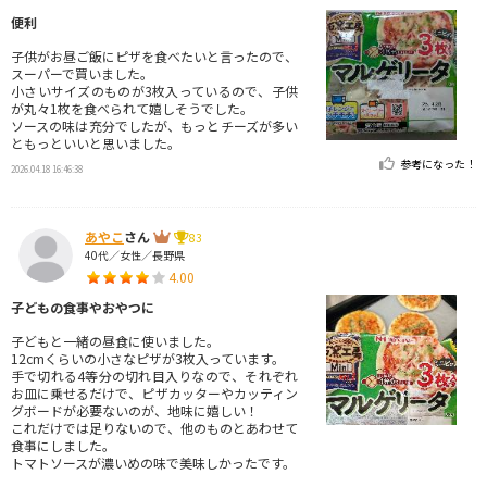
便利
子供がお昼ご飯にピザを食べたいと言ったので、
スーパーで買いました。
小さいサイズのものが3枚入っているので、子供
が丸々1枚を食べられて嬉しそうでした。
ソースの味は充分でしたが、もっとチーズが多い
ともっといいと思いました。
参考になった！
2026.04.18 16:46:38
あやこ
さん
83
40代／女性／長野県
4.00
子どもの食事やおやつに
子どもと一緒の昼食に使いました。
12cmくらいの小さなピザが3枚入っています。
手で切れる4等分の切れ目入りなので、それぞれ
お皿に乗せるだけで、ピザカッターやカッティン
グボードが必要ないのが、地味に嬉しい！
これだけでは足りないので、他のものとあわせて
食事にしました。
トマトソースが濃いめの味で美味しかったです。