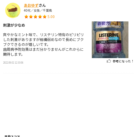
あおゆず
さん
40代／女性／千葉県
5.00
刺激が少なめ
爽やかなミント味で、リステリン特有のピリピリ
した刺激がありますが結構弱めなので長めにブク
ブクできるのが嬉しいです。
歯周病予防効果はまだ分かりませんがこれからに
期待します。
参考になった！
2022.09.02 12:33:06
平均スコア