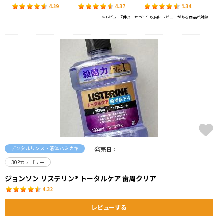
4.39
4.37
4.34
※レビュー7件以上かつ半年以内にレビューがある商品が対象
デンタルリンス・液体ハミガキ
発売日：-
30Pカテゴリー
ジョンソン リステリン® トータルケア 歯周クリア
4.32
レビューする