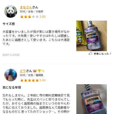
まなさん
さん
50代／女性／大阪府
3.00
サイズ感
大容量をかいましたが我が家には置き場所がなか
ったです。大失敗！使いやすさはわたしは間食し
たあとに歯磨きとして使います。こちらは大満足
です。
参考になった！
2024.07.11 13:01:06
どり
さん
78
50代／女性／福岡県
5.00
気になる年頃
忘れもしません。２年前に市の無料定期検診で見
てもらった時に、先生はズバッと仰りませんでし
たが、おそらく歯周病の始まりというのをやんわ
り私に伝えておりました。歯周病なんて高齢者か
なるものだと思ってたのでショック…。その時か