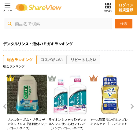
ログイン
新規登録
検索
デンタルリンス・液体ハミガキランキング
総合ランキング
コスパがいい
リピートしたい
総合ランキング
4
1
2
3
キプ
サンスター ガム・プラス デ
ライオン システマEXデンタ
アース製薬 モンダミン プレ
サ
ルリ
ンタルリンス［低刺激ノンア
ルリンス 使い心地マイルド
ミアムケア ゴールドミント
ィ
ルコールタイプ］
（ノンアルコールタイプ）