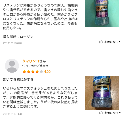
リステリンが効果がありそうなので購入。歯周病
や虫歯予防ができるので、歯ぐきの腫れや歯ぐき
の出血がある時期から使い始めた。歯みがきとフ
ロスとリステリンの作用からか、腫れや出血がほ
ぼなくなった。歯周病にならないために、今後も
使用したい。
購入場所：ローソン
参考になった！
2022.11.06 16:00:08
タマリンコ
さん
40代／男性／兵庫県
4.00
効いてる感じがする
いろいろなマウスウォッシュをためしてきました
が、この商品が一番効果があるような気がしま
す。定期的に襲ってくる歯肉炎が、これを使って
いる間は激減しました。うがい後の爽快感も長続
きするように感じます。
参考になった！
2022.10.30 15:14:48