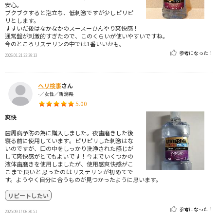
安心。
ブクブクすると泡立ち、低刺激ですが少しピリピ
リとします。
すすいだ後はなかなかのスースーひんやり爽快感！
通常盤が刺激的すぎたので、このくらいが使いやすいですね。
今のところリステリンの中では1番いいかも。
参考になった！
2026.01.21 23:39:13
ヘリ検事
さん
-／女性／新潟県
5.00
爽快
歯周病予防の為に購入しました。夜歯磨きした後
寝る前に使用しています。ピリピリした刺激はな
いのですが、口の中をしっかり洗浄された感じが
して爽快感がとてもよいです！今までいくつかの
液体歯磨きを使用しましたが、使用感爽快感がこ
こまで良いと思ったのはリステリンが初めてで
す。ようやく自分に合うものが見つかったように思います。
リピートしたい
参考になった！
2025.09.17 06:30:51