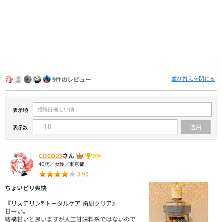
並び替えを閉じる
9件のレビュー
表示順
表示数
COCO23
さん
209
40代／女性／東京都
3.90
ちょいピリ爽快
『リステリン® トータルケア 歯周クリア』
甘ーい。
結構甘いと思いますが人工甘味料系ではないので