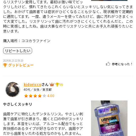
らリステリン愛用してます。最初は強い味でビッ
クリしたけど、慣れてきたらこれくらいないとスッキリしない気になってきま
した。おかげて歯医者では症状がひどくなることも少なく、現状維持で定期的
に通院してます。一度、違うメーカーを使ってみたけど、歯に汚れがつきまくっ
て大変でした。リステリンって歯に汚れがつきにくくしてくれるんだと、この
時に実感しましたね。歯は大事なのでリステリンと共にお手入れ頑張りたいと
思います。
購入場所：ココカラファイン
リピートしたい
2024.06.23 22:59:20
参考になった！
グッドレビュー
kidoricco
さん
69
40代／女性／東京都
4.00
やさしくスッキリ
歯周ケアに特化したデンタルリンス。やさしい刺
激で歯茎が引き締まり、磨くと口の中がスッキリ
します。本音をいえば、アルコール配合でもっと
爽快感のあるタイプが好きなのですが、歯周ケア
だから歯茎をいたわる処方なのかもしれません。