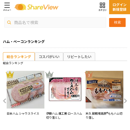
ログイン
新規登録
検索
ハム・ベーコンランキング
総合ランキング
コスパがいい
リピートしたい
総合ランキング
4
1
2
3
ース
日本ハム シャウスライス
伊藤ハム 燻工房 ロースハム
米久 御殿場高原®ももハム切
プ
切り落とし
り落し
り