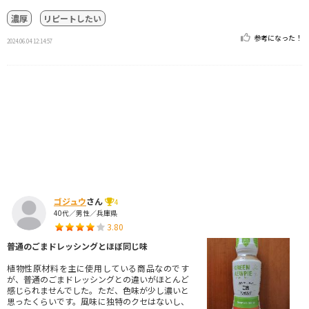
濃厚
リピートしたい
参考になった！
2024.06.04 12:14:57
ゴジュウ
さん
4
40代／男性／兵庫県
3.80
普通のごまドレッシングとほぼ同じ味
植物性原材料を主に使用している商品なのです
が、普通のごまドレッシングとの違いがほとんど
感じられませんでした。ただ、色味が少し濃いと
思ったくらいです。風味に独特のクセはないし、