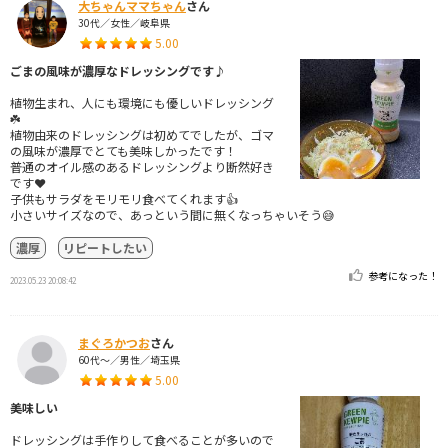
大ちゃんママちゃん
さん
30代／女性／岐阜県
5.00
ごまの風味が濃厚なドレッシングです♪
植物生まれ、人にも環境にも優しいドレッシング
☘️
植物由来のドレッシングは初めてでしたが、ゴマ
の風味が濃厚でとても美味しかったです！
普通のオイル感のあるドレッシングより断然好き
です❤️
子供もサラダをモリモリ食べてくれます👍
小さいサイズなので、あっという間に無くなっちゃいそう😅
濃厚
リピートしたい
参考になった！
2023.05.23 20:08:42
まぐろかつお
さん
60代～／男性／埼玉県
5.00
美味しい
ドレッシングは手作りして食べることが多いので