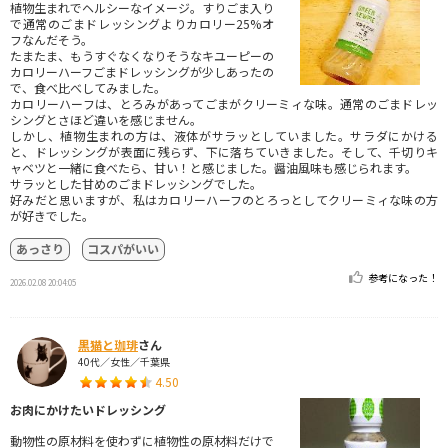
植物生まれでヘルシーなイメージ。すりごま入り
で通常のごまドレッシングよりカロリー25%オ
フなんだそう。
たまたま、もうすぐなくなりそうなキユーピーの
カロリーハーフごまドレッシングが少しあったの
で、食べ比べしてみました。
カロリーハーフは、とろみがあってごまがクリーミィな味。通常のごまドレッ
シングとさほど違いを感じません。
しかし、植物生まれの方は、液体がサラッとしていました。サラダにかける
と、ドレッシングが表面に残らず、下に落ちていきました。そして、千切りキ
ャベツと一緒に食べたら、甘い！と感じました。醤油風味も感じられます。
サラッとした甘めのごまドレッシングでした。
好みだと思いますが、私はカロリーハーフのとろっとしてクリーミィな味の方
が好きでした。
あっさり
コスパがいい
参考になった！
2026.02.08 20:04:05
黒猫と珈琲
さん
40代／女性／千葉県
4.50
お肉にかけたいドレッシング
動物性の原材料を使わずに植物性の原材料だけで