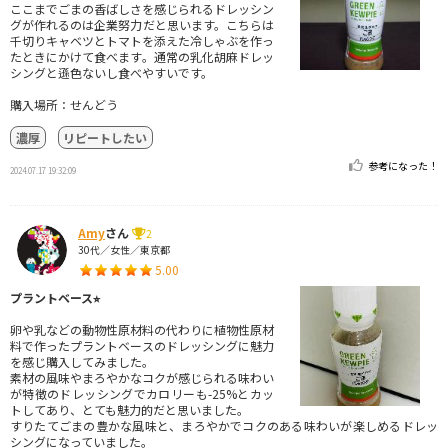
ここまでごまの香ばしさを感じられるドレッシン
グが作れるのは企業努力だと思います。こちらは
千切りキャベツとトマトを添えた冷しゃぶを作っ
たときにかけて食べます。通常の乳化胡麻ドレッ
シングと遜色ないし食べやすいです。
購入場所：せんどう
濃厚
リピートしたい
参考になった！
2024.07.17 19:32:09
Amy
さん
2
30代／女性／東京都
5.00
プラントベース⭐︎
卵や乳などの動物性原材料の代わりに植物性原材
料で作ったプラントベースのドレッシングに魅力
を感じ購入してみました。
素材の風味やまろやかなコクが感じられる味わい
が特徴のドレッシングでカロリーも-25%とカッ
トしてあり、とても魅力的だと思いました。
すりたてごまの豊かな風味と、まろやかでコクのある味わいが楽しめるドレッ
シングになっていました。