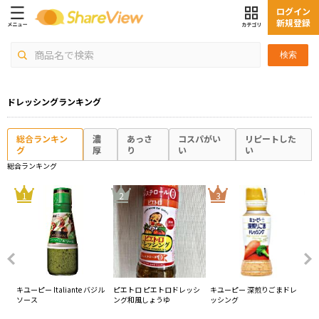
ログイン
新規登録
検索
ドレッシングランキング
総合ランキン
濃
あっさ
コスパがい
リピートした
グ
厚
り
い
い
総合ランキング
4
1
2
3
ニ
キユーピー Italiante バジル
ピエトロ ピエトロドレッシ
キユーピー 深煎りごまドレ
キ
ソース
ング和風しょうゆ
ッシング
シ
性