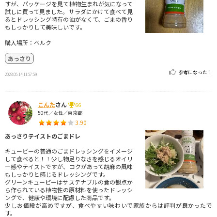
すが、パッケージを見て植物生まれが気になって
試しに買って見ました。サラダにかけて食べて見
るとドレッシング特有の油がなくて、ごまの香り
もしっかりして美味しいです。
購入場所：ベルク
あっさり
参考になった！
2023.05.14 11:57:59
こんた
さん
66
50代／女性／東京都
3.90
あっさりテイストのごまドレ
キューピーの普通のごまドレッシングをイメージ
して食べると！！少し物足りなさを感じるオイリ
ー感やテイストですが、コクがあって胡麻の風味
もしっかりと感じるドレッシングです。
グリーンキューピーはサステナブルの食の観点か
ら作られている植物性の原材料を使ったドレッシ
ングで、健康や環境に配慮した商品です。
少しお値段が高めですが、食べやすい味わいで家族からは評判が良かったで
す。