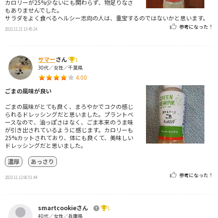
カロリーが25%少ないにも関わらず、物足りなさ
もありませんでした。
サラダをよく食べるヘルシー志向の人は、重宝するのではないかと思います。
参考になった！
2023.11.21 13:45:24
サマー
さん
1
30代／女性／千葉県
4.00
ごまの風味が良い
ごまの風味がとても良く、まろやかでコクの感じ
られるドレッシングだと思いました。プラントベ
ースなので、油っぽさはなく、ごま本来のうま味
が引き出されているように感じます。カロリーも
25%カットされており、体にも良くて、美味しい
ドレッシングだと思いました。
濃厚
あっさり
参考になった！
2023.11.12 06:51:44
smartcookieさん
1
40代／女性／兵庫県