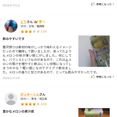
参考になった！
2025.06.25 17:01:32
どり
さん
78
50代／女性／福岡県
3.00
飲みやすいです
贅沢搾りは素材の味がしっかり味わえるイメージ
だったので期待して買いましたが、思ってたより
もメロンの味が薄い感じがしました。何にして
も、バランスというものがあるので、これ以上メ
ロンの果汁を増やすと飲みにくい状態になってし
まうのかな？軽い感じなのでグイグイ飲めまし
た。メロンの香りと甘さがあるので、とっても飲みやすかったです。
参考になった！
2025.06.22 21:31:05
ポッキーくん
さん
60代～／男性／埼玉県
4.00
豊かなメロンの果汁感