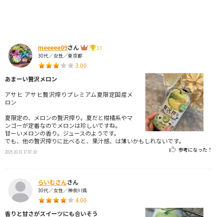
meeeee09
さん
33
30代／女性／東京都
3.00
あまーい贅沢メロン
アサヒ アサヒ贅沢搾りプレミアム夏限定国産メ
ロン
夏限定の、メロンの贅沢搾り。夏だと柑橘系やマ
ンゴーが定番なのでメロンは珍しいですね。
甘ーいメロンの香り。ジュースのようです。
でも、他の贅沢搾りに比べると、果汁感、は薄いかもしれないです。
参考になった！
2025.10.31 17:07:10
らいむさん
さん
30代／女性／神奈川県
4.00
香りと甘さがスイーツにも合いそう