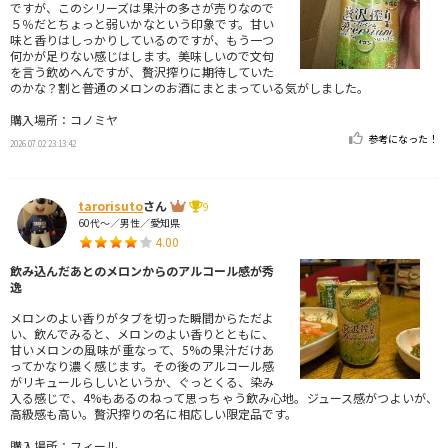
ですが、このシリーズは果汁の多さが売りなので
５％だとちょっと弱いかなという印象です。甘い
味と香りはしっかりしているのですが、もう一つ
何かが足りない感じはします。美味しいので文句
を言う飲めへんですが、贅沢搾りに期待していた
のかな？割と普通のメロンのお酒にまとまっている気がしました。
購入場所：コノミヤ
参考になった！
2026.07.02 23:13:42
tarorisuto
さん
9
60代～／男性／愛知県
4.00
飲み込んだあとのメロンからのアルコール感が秀
逸
メロンのよい香りがタブを切った瞬間からただよ
い、飲んでみると、メロンのよい香りとともに、
甘いメロンの風味が重なって、5%の果汁だけあ
ってかなり濃く感じます。その後のアルコール感
がリキュールらしいというか、ぐっとくる、染み
入る感じで、4%もあるのねって思っちゃう飲み心地。ジュース感がつよいが、
高級感も高い。贅沢搾りの名に相応しい限定品です。
購入場所：フィール