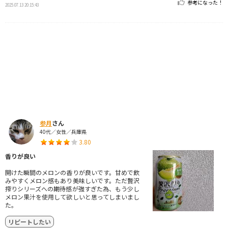
参考になった！
2025.07.13 20:15:43
参月
さん
40代／女性／兵庫県
3.80
香りが良い
開けた瞬間のメロンの香りが良いです。甘めで飲
みやすくメロン感もあり美味しいです。ただ贅沢
搾りシリーズへの期待感が強すぎた為、もう少し
メロン果汁を使用して欲しいと思ってしまいまし
た。
リピートしたい