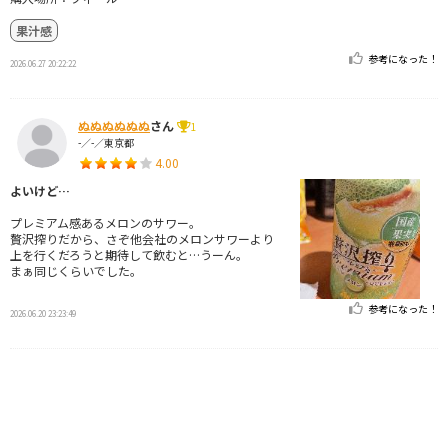
果汁感
参考になった！
2026.06.27 20:22:22
ぬぬぬぬぬぬ
さん
1
-／-／東京都
4.00
よいけど…
プレミアム感あるメロンのサワー。
贅沢搾りだから、さぞ他会社のメロンサワーより
上を行くだろうと期待して飲むと…うーん。
まぁ同じくらいでした。
参考になった！
2026.06.20 23:23:49