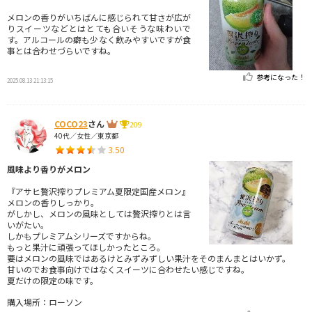
メロンの香りがいちばんに感じられて甘さが広が
りスイーツなどとはとても合いそうな味わいで
す。アルコールの癖も少なく飲みやすいですが食
事とは合わせづらいですね。
参考になった！
2025.08.13 21:13:15
COCO23
さん
209
40代／女性／東京都
3.50
風味より香りがメロン
『アサヒ贅沢搾りプレミアム夏限定国産メロン』
メロンの香りしっかり。
がしかし、メロンの風味としては贅沢搾りとは言
いがたい。
しかもプレミアムシリーズですからね。
もっと果汁に頑張ってほしかったところ。
要はメロンの風味ではあるけとみずみずしい果汁をそのまんまとはいかず。
甘いのでお食事向けではなくスイーツに合わせたい感じですね。
夏だけの限定の味です。
購入場所：ローソン