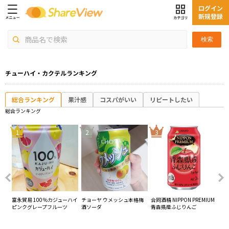
ログイン
新規登録
検索
チューハイ・カクテルランキング
総合ランキング
果汁感
コスパがいい
リピートしたい
総合ランキング
4
1
2
3
イ
富永貿易 100％カジューハイ
チョーヤ ウメッシュ本格梅
合同酒精 NIPPON PREMIUM
サ
ピンクグレープフルーツ
酒ソーダ
青森県産ふじりんご
ワ