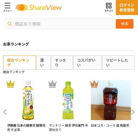
ログイン
新規登録
検索
お茶ランキング
総合ランキン
濃
すっき
コスパがい
リピートした
グ
い
り
い
い
総合ランキング
4
1
2
3
う
伊藤園 伝承の健康茶 健康焙
サントリー 緑茶 伊右衛門 冷
日本コカ・コーラ 煌 烏龍茶
サ
煎 そば茶
茶仕立て
能