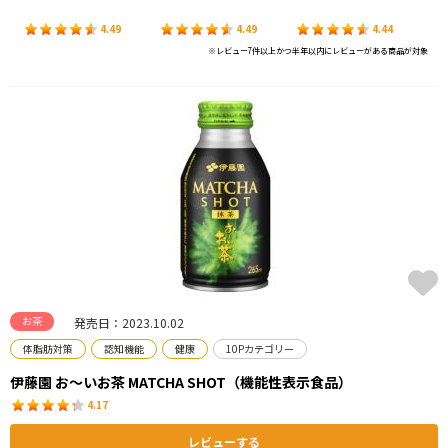
4.49
4.49
4.44
※レビュー7件以上かつ半年以内にレビューがある商品が対象
お茶
発売日：2023.10.02
体脂肪対策
認知機能
健康
10Pカテゴリー
伊藤園 お～いお茶 MATCHA SHOT（機能性表示食品）
4.17
レビューする