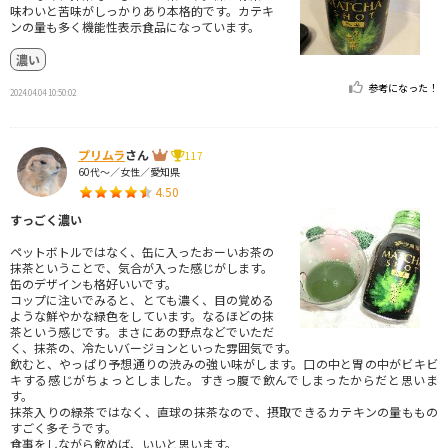
味わいと苦味がしっかりあり本格的です。カテキ
ンの量も多く機能性表示食品になっています。
濃い
参考になった！
2024.04.04 10:50:02
プリムラ
さん
117
60代～／女性／愛知県
4.50
すっごく濃い
ペットボトルではなく、缶に入ったおーいお茶の
抹茶ということで、気合が入った感じがします。
缶のデザインも格好いいです。
コップに注いでみると、とても濃く、目の覚める
ような鮮やかな緑色をしています。なるほどの抹
茶という感じです。まさにあの野点などでいただ
く、抹茶の、冷たいバージョンといった雰囲気です。
飲むと、やっぱり予想通りの渋みの強い味がします。口の中と胃の中がビキビ
キする感じがちょっとしました。すきっ腹で飲んでしまったからだと思いま
す。
抹茶入りの緑茶ではなく、直球の抹茶なので、摂取できるカテキンの量ももの
すごく多そうです。
食事をしながら飲めば、いいと思います。