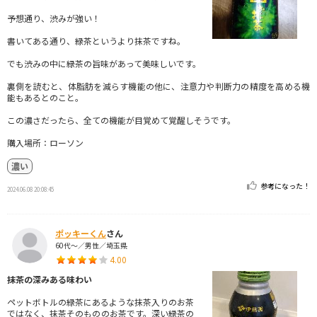
予想通り、渋みが強い！
書いてある通り、緑茶というより抹茶ですね。
でも渋みの中に緑茶の旨味があって美味しいです。
裏側を読むと、体脂肪を減らす機能の他に、注意力や判断力の精度を高める機
能もあるとのこと。
この濃さだったら、全ての機能が目覚めて覚醒しそうです。
購入場所：ローソン
濃い
参考になった！
2024.06.08 20:08:45
ポッキーくん
さん
60代～／男性／埼玉県
4.00
抹茶の深みある味わい
ペットボトルの緑茶にあるような抹茶入りのお茶
ではなく、抹茶そのもののお茶です。深い緑茶の