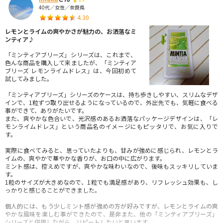
40代／女性／奈良県
4.30
レモンとライムの爽やかさが魅力の、お洒落なミ
ンティア♪
「ミンティアブリーズ」シリーズは、これまで、
色んな商品を購入して来ましたが、「ミンティア
ブリーズ レモンライムドレス」は、今回初めて
試してみました。
「ミンティアブリーズ」シリーズのケースは、持ち歩きしやすい、スリムなデザ
インで、1粒ずつ取り出せるようになっているので、外出先でも、気軽に食べる
事ができて、ありがたいです。
また、爽やかな色合いで、光沢感のあるお洒落なパッケージデザインは、「レ
モンライムドレス」という商品名のイメージにもピッタリで、お気に入りで
す。
実際に食べてみると、思っていたよりも、甘みが強めに感じられ、レモンとラ
イムの、爽やかで華やかな香りが、お口の中に広がります。
ミント感は、控えめですが、爽やかな味わいなので、後味もスッキリしていま
す。
1粒のサイズが大きめなので、1粒でも満足感があり、リフレッシュ効果も、し
っかりと感じることができました。
個人的には、もう少しミント感が強めの方が好みですが、レモンとライムの爽
やかな風味を楽しむ事ができたので、是非また、他の「ミンティアブリーズ」
シリーズと併用しながら、リピートしたいと思います。