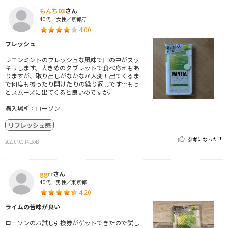
もんち03
さん
40代／女性／京都府
4.00
フレッシュ
レモンミントのフレッシュな風味で口の中がスッ
キリします。大きめのタブレットで食べ応えもあ
りますが、取り出しがなかなか大変！出てくるま
で何度も振ったり開けたりの繰り返しです…もっ
とスムーズに出てくると良いのですが。
購入場所：ローソン
リフレッシュ感
参考になった！
2025.07.05 14:16:43
ggrr
さん
40代／男性／東京都
4.20
ライムの苦味が良い
ローソンのお試し引換券がゲットできたので試し