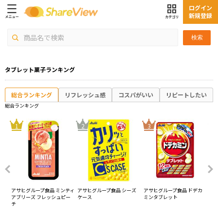
ログイン
新規登録
検索
タブレット菓子ランキング
総合ランキング
リフレッシュ感
コスパがいい
リピートしたい
総合ランキング
4
1
2
3
ティ
アサヒグループ食品 ミンティ
アサヒグループ食品 シーズ
アサヒグループ食品 ドデカ
ア
モ
アブリーズ フレッシュピー
ケース
ミンタブレット
ア
チ