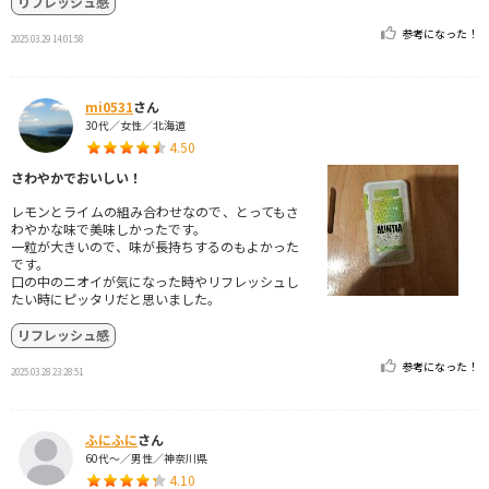
リフレッシュ感
参考になった！
2025.03.29 14:01:58
mi0531
さん
30代／女性／北海道
4.50
さわやかでおいしい！
レモンとライムの組み合わせなので、とってもさ
わやかな味で美味しかったです。
一粒が大きいので、味が長持ちするのもよかった
です。
口の中のニオイが気になった時やリフレッシュし
たい時にピッタリだと思いました。
リフレッシュ感
参考になった！
2025.03.28 23:28:51
ふにふに
さん
60代～／男性／神奈川県
4.10