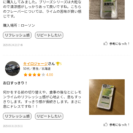
に購入してみました。ブリーズシリーズは大粒な
ので清涼感がしっかりあって良いですね。こちら
のフレーバーについては、ライムの苦味が良い感
じです。
購入場所：ローソン
リフレッシュ感
リピートしたい
参考になった！
2025.05.24 22:17:49
キイロジャージ
さん
5
50代／男性／北海道
4.00
お口すっきり！
何かをする前の切り替えや、食事の後なとにレモ
ンライムのリフレッシュ感が心地よく、息もすっ
きりします。すっきり感が長続きします。まさに
息にドレスですね！！
リフレッシュ感
リピートしたい
参考になった！
2025.03.31 23:15:11