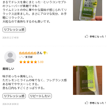
まるでドレスを身にまとった…というコンセプト
のフレーバーが素敵ですね！
ライムミントの中に華やかな風味が感じられてリ
ラックス出来ました。まさにアロマな気分、お手
軽にリラックス。
大粒なので長持ちするのも良いです。
リフレッシュ感
参考になった！
2026.05.12 17:40:50
ぬぬぬぬぬぬ
さん
1
-／-／東京都
5.00
美味しい
味がめっちゃ美味しい。
ただレモンとライムの味でなく、フレグランス感
ある味でややスーっとする。
息も口内もすごくさっぱりする。
リフレッシュ感
リピートしたい
参考になった！
2026.04.28 18:08:32