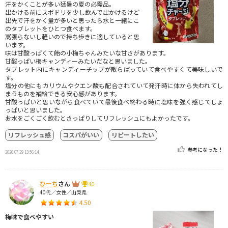
汗をかくことが多い猛暑の夏の必需品。
出かける前にスポドリを少し飲んで出かけるけど
出先で汗をかく量が多いと思ったら水と一緒にこ
のタブレットをひとつ食べます。
嵩張らないし軽いので持ち歩きに適していると思
います。
味は甘酸っぱくて飴の小梅ちゃんみたいな甘さがあります。
甘酸っぱい梅キャンディーみたいだなと思いました。
タブレット内にキャンディーチップが散らばっていて食べやすくて美味しいで
す。
塩分の他にもカリウムやクエン酸も配合されていて発汗時に体から失われてし
まうものを補給できる安心感があります。
甘酸っぱいと思いながら食べていて最後食べ終わる時に塩味を強く感じてしょ
っぱいと思いました。
お水をごくごく飲むとさっぱりしてリフレッシュにもよかったです。
リフレッシュ感
コスパがいい
リピートしたい
参考になった！
2026.07.29 13:56:14
ひーち
さん
40
40代／女性／山梨県
4.50
梅味で食べやすい