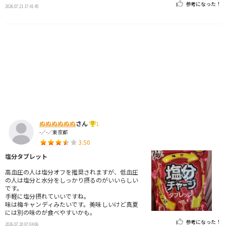
参考になった！
2026.07.21 17:41:45
ぬぬぬぬぬぬ
さん
1
-／-／東京都
3.50
塩分タブレット
高血圧の人は塩分オフを推奨されますが、低血圧
の人は塩分と水分をしっかり摂るのがいいらしい
です。
手軽に塩分摂れていいですね。
味は梅キャンディみたいです。美味しいけど真夏
には別の味のが食べやすいかも。
参考になった！
2026.07.20 07:04:06