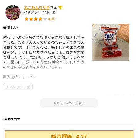
ねこわんウサギ
さん
1
40代／女性／和歌山県
4.00
美味しい
酸っぱいのが大好きで梅味が気になり購入してみ
ました。たくさん入っているのでシェアできて大
変便利です。食べてみると、梅干しそのままの風
味をタブレットにいかされた甘じょっぱさが大変
美味しいです。塩分もしっかりと効いているの
で、暑い日にぴったりな塩分補給です。何だかや
みつきになるような味わいでした。
購入場所：スーパー
リフレッシュ感
参考になった！
2025.08.10 07:53:41
レビューをもっと見る
平均スコア
総合評価 : 4.27