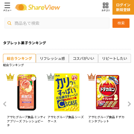
ログイン
新規登録
検索
タブレット菓子ランキング
総合ランキング
リフレッシュ感
コスパがいい
リピートしたい
総合ランキング
4
1
2
3
分
アサヒグループ食品 ミンティ
アサヒグループ食品 シーズ
アサヒグループ食品 ドデカ
ア
アブリーズ フレッシュピー
ケース
ミンタブレット
ア
チ