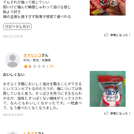
でもそれが梅って感じでいい
固いけど噛んだ瞬間じゅわって溶ける感じ
飴より好き
梅の主張も強すぎず駄菓子感覚で食べれる
リピートしたい
参考になった！
2025.12.17 22:57:28
タマリンコ
さん
40代／男性／兵庫県
1.50
おいしくない
おそらく手軽においしく塩分を取ることができる
というコンセプトなのだろうが、梅については失
敗していると思う。すっぱさを売りにするならわ
かるが、塩味とすっぱくない梅味がミックスされ
て、なんともおいしくなかったです。一粒食べ
て、もう食べたくなくなりました。
参考になった！
2025.10.15 22:16:54
しまうま
さん