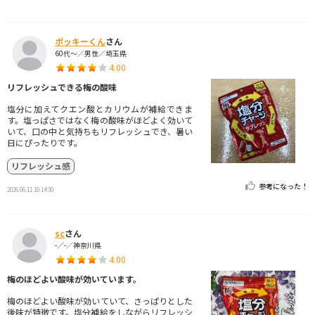
ポッキーくん
さん
60代～／男性／埼玉県
4.00
リフレッシュできる梅の酸味
塩分に加えてクエン酸とカリウムが補給できま
す。塩っぱさではなく梅の酸味がほどよく効いて
いて、口の中と気持ちもリフレッシュでき、暑い
日にぴったりです。
リフレッシュ感
参考になった！
2026.06.11 10:14:30
sc
さん
-／-／神奈川県
4.00
梅のほどよい酸味が効いています。
梅のほどよい酸味が効いていて、さっぱりとした
後味が特徴です。塩分補給をしながらリフレッシ