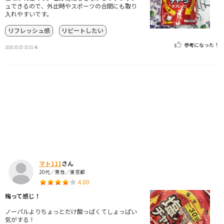
ュできるので、外出時やスポーツの合間にも取り
入れやすいです。
リフレッシュ感
リピートしたい
参考になった！
2026.05.05 10:51:46
マト111
さん
20代／男性／東京都
4.00
梅って感じ！
ノーパルよりちょっとだけ酸っぱくてしょっぱい
気がする！