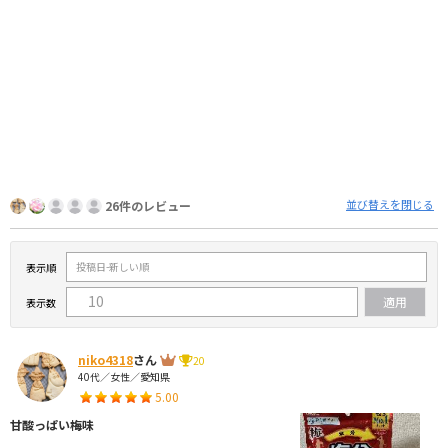
並び替えを閉じる
26件のレビュー
表示順
表示数
niko4318
さん
20
40代／女性／愛知県
5.00
甘酸っぱい梅味