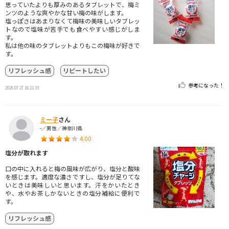
思っていたよりも厚みのあるタブレットで、梅ミ
ンツのような爽やかな甘い梅の味がします。
塩っぽさはあまりなくて梅味の美味しいタブレッ
トなので塩味が苦手でも食べやすい感じがしま
す。
私は他の味のタブレットよりもこの梅味が好きで
す。
リフレッシュ感
リピートしたい
参考になった！
2026.07.27 16:21:33
ミー子
さん
-／男性／神奈川県
4.00
塩分が取れます
口の中に入れると梅の風味が広がり、塩分と酸味
を感じます。適度な濃さですし、塩分が足りてな
いときは美味しいと思います。汗をかいたとき
や、水やお茶しかないときの塩分補給に便利で
す。
リフレッシュ感