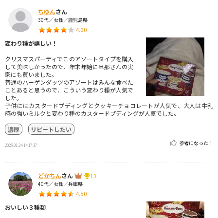
ちゆん
さん
30代／女性／鹿児島県
4.00
変わり種が嬉しい！
クリスマスパーティでこのアソートタイプを購入
して美味しかったので、年末年始に旦那さんの実
家にも買いました。
普通のハーゲンダッツのアソートはみんな食べた
ことあると思うので、こういう変わり種が人気で
した。
子供にはカスタードプディングとクッキーチョコレートが人気で、大人は牛乳
感の強いミルクと変わり種のカスタードプディングが人気でした。
濃厚
リピートしたい
参考になった！
2025.01.24 14:17:37
どかちん
さん
13
40代／女性／兵庫県
4.50
おいしい３種類