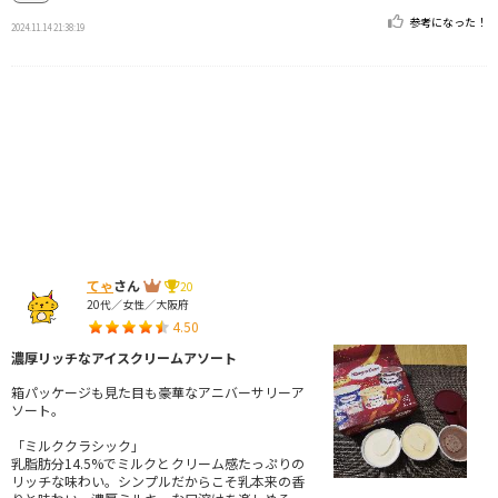
参考になった！
2024.11.14 21:38:19
てゃ
さん
20
20代／女性／大阪府
4.50
濃厚リッチなアイスクリームアソート
箱パッケージも見た目も豪華なアニバーサリーア
ソート。
「ミルククラシック」
乳脂肪分14.5%でミルクとクリーム感たっぷりの
リッチな味わい。シンプルだからこそ乳本来の香