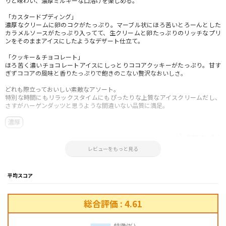
りと味わい、濃厚ミルキーな口溶けを楽しめる。
「カスタードプディング」
濃厚なクリームに卵のコクがたっぷり。マーブル状にほろ苦いとろーんとした
カラメルソースがたっぷり入ってて、生クリームと卵たっぷりのリッチなプリ
ンをそのままアイスにしたようなデザート仕立て。
「クッキー＆チョコレート」
ほろ苦く濃いチョコレートアイスにしっとりココアクッキーがたっぷり。甘す
ぎずココアの風味と香りたっぷりで飽きのこない贅沢なおいしさ。
どれも際立っておいしい素敵なアソート。
特別な時間にもリラックスタイムにもぴったりな上質なアイスクリームだし、
さすがハーゲンダッツと思うような間違いない品質に満足。
濃厚
参考になった！
2024.10.21 00:18:28
レビューをもっと見る
平均スコア
総合評価 : 4.61