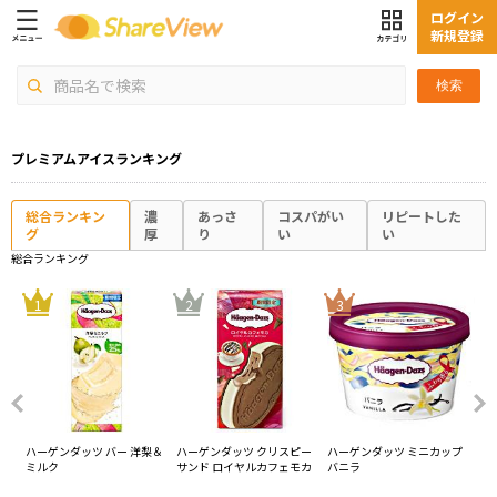
ログイン
新規登録
検索
プレミアムアイスランキング
総合ランキン
濃
あっさ
コスパがい
リピートした
グ
厚
り
い
い
総合ランキング
4
1
2
3
ッハ
ハーゲンダッツ バー 洋梨＆
ハーゲンダッツ クリスピー
ハーゲンダッツ ミニカップ
ハ
ミルク
サンド ロイヤルカフェモカ
バニラ
グ