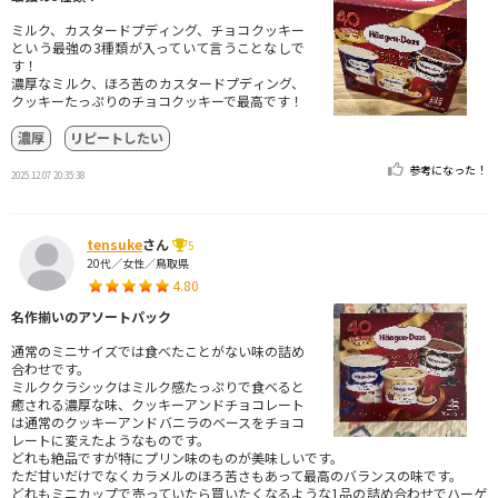
ミルク、カスタードプディング、チョコクッキー
という最強の3種類が入っていて言うことなしで
す！
濃厚なミルク、ほろ苦のカスタードプディング、
クッキーたっぷりのチョコクッキーで最高です！
濃厚
リピートしたい
参考になった！
2025.12.07 20:35:38
tensuke
さん
5
20代／女性／鳥取県
4.80
名作揃いのアソートパック
通常のミニサイズでは食べたことがない味の詰め
合わせです。
ミルククラシックはミルク感たっぷりで食べると
癒される濃厚な味、クッキーアンドチョコレート
は通常のクッキーアンドバニラのベースをチョコ
レートに変えたようなものです。
どれも絶品ですが特にプリン味のものが美味しいです。
ただ甘いだけでなくカラメルのほろ苦さもあって最高のバランスの味です。
どれもミニカップで売っていたら買いたくなるような1品の詰め合わせでハーゲ