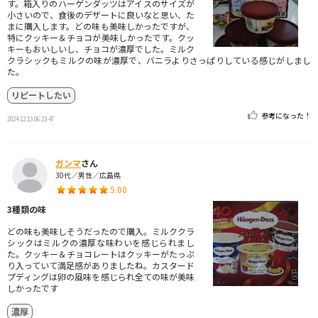
す。箱入りのハーゲンダッツはアイスのサイズが
小さいので、食後のデザートに良いなと思い、た
まに購入します。どの味も美味しかったですが、
特にクッキー＆チョコが美味しかったです。クッ
キーもおいしいし、チョコが濃厚でした。ミルク
クラシックもミルクの味が濃厚で、バニラよりさっぱりしている感じがしまし
た。
リピートしたい
参考になった！
2024.12.13 06:23:47
ガンマ
さん
30代／男性／広島県
5.00
3種類の味
どの味も美味しそうだったので購入。ミルククラ
シックはミルクの濃厚な味わいを感じられまし
た。クッキー＆チョコレートはクッキーがたっぷ
り入っていて満足感がありましたね。カスタード
プディングは卵の風味を感じられ全ての味が美味
しかったです
濃厚