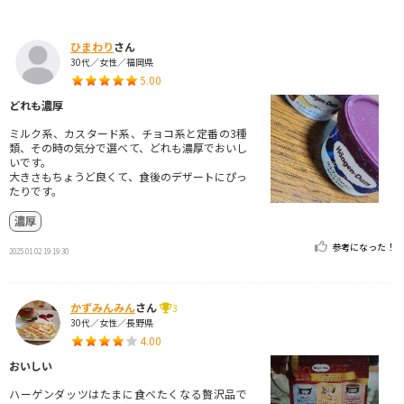
ひまわり
さん
30代／女性／福岡県
5.00
どれも濃厚
ミルク系、カスタード系、チョコ系と定番の3種
類、その時の気分で選べて、どれも濃厚でおいし
いです。
大きさもちょうど良くて、食後のデザートにぴっ
たりです。
濃厚
参考になった！
2025.01.02 19:19:30
かずみんみん
さん
3
30代／女性／長野県
4.00
おいしい
ハーゲンダッツはたまに食べたくなる贅沢品で