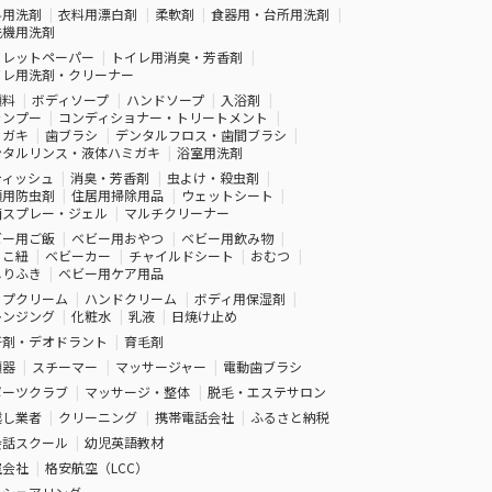
料用洗剤
衣料用漂白剤
柔軟剤
食器用・台所用洗剤
洗機用洗剤
イレットペーパー
トイレ用消臭・芳香剤
イレ用洗剤・クリーナー
顔料
ボディソープ
ハンドソープ
入浴剤
ャンプー
コンディショナー・トリートメント
ミガキ
歯ブラシ
デンタルフロス・歯間ブラシ
ンタルリンス・液体ハミガキ
浴室用洗剤
ティッシュ
消臭・芳香剤
虫よけ・殺虫剤
類用防虫剤
住居用掃除用品
ウェットシート
菌スプレー・ジェル
マルチクリーナー
ビー用ご飯
ベビー用おやつ
ベビー用飲み物
っこ紐
ベビーカー
チャイルドシート
おむつ
しりふき
ベビー用ケア用品
ップクリーム
ハンドクリーム
ボディ用保湿剤
レンジング
化粧水
乳液
日焼け止め
汗剤・デオドラント
育毛剤
顔器
スチーマー
マッサージャー
電動歯ブラシ
ポーツクラブ
マッサージ・整体
脱毛・エステサロン
越し業者
クリーニング
携帯電話会社
ふるさと納税
会話スクール
幼児英語教材
空会社
格安航空（LCC）