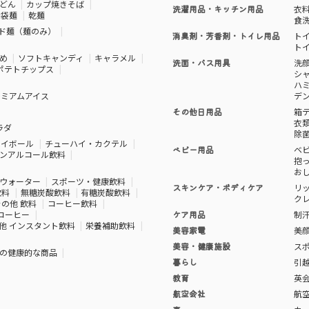
どん
カップ焼きそば
洗濯用品・キッチン用品
衣
袋麺
乾麺
食
ド麺（麺のみ）
消臭剤・芳香剤・トイレ用品
ト
ト
め
ソフトキャンディ
キャラメル
洗面・バス用具
洗
ポテトチップス
シ
ハ
レミアムアイス
デ
その他日用品
箱
衣
ラダ
除
ハイボール
チューハイ・カクテル
ベビー用品
ベ
ンアルコール飲料
抱
お
ウォーター
スポーツ・健康飲料
スキンケア・ボディケア
リ
飲料
無糖炭酸飲料
有糖炭酸飲料
ク
その他 飲料
コーヒー飲料
コーヒー
ケア用品
制
他 インスタント飲料
栄養補助飲料
美容家電
美
美容・健康施設
ス
の健康的な商品
暮らし
引
教育
英
航空会社
航