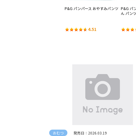
刺激
大王製紙 エリエール グーン スイ
P&G パンパース おやすみパンツ
P&G パ
ミングパンツ
ん パン
3.52
4.51
おむつ
発売日：2026.03.19