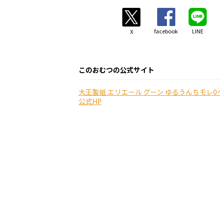
facebook
LINE
X
このおむつの公式サイト
大王製紙 エリエール グーン ゆるうんちモレ0
公式HP