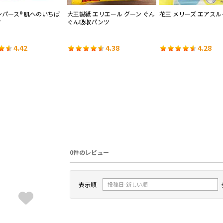
ンパース® 肌へのいちば
大王製紙 エリエール グーン ぐん
花王 メリーズ エアスル
ツ
ぐん吸収パンツ
4.42
4.38
4.28
0件のレビュー
表示順