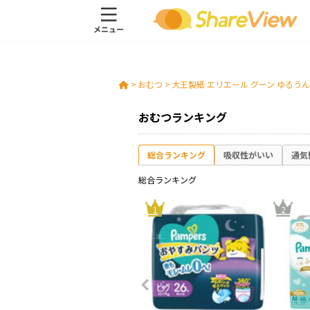
>
おむつ
>
大王製紙 エリエール グーン ゆるう
おむつランキング
総合ランキング
吸収性がいい
通気
総合ランキング
8
1
2