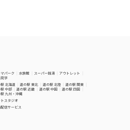
ーマパーク
水族館
スーパー銭湯
アウトレット
場見学
駅 北海道
道の駅 東北
道の駅 北陸
道の駅 関東
駅 中部
道の駅 近畿
道の駅 中国
道の駅 四国
駅 九州・沖縄
ォトスタジオ
画配信サービス