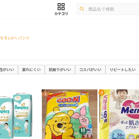
んちモレ0へ パンツ
性がいい
漏れにくい
肌触りがいい
コスパがいい
リピートしたい
4
3