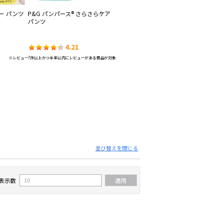
ー パンツ
P&G パンパース® さらさらケア
花王 メリーズ ファーストプレミ
ユ
パンツ
アム
で
4.21
4.21
※レビュー7件以上かつ半年以内にレビューがある商品が対象
並び替えを閉じる
表示数