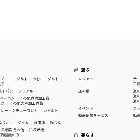
遊ぶ
ーズ
ヨーグルト
のむヨーグルト
レジャー
テ
製品
工
菓子パン
シリアル
道の駅
道の
道の
ベーコン
その他食肉加工品
道の
揚げ
その他大豆加工食品
イベント
フ
カレー・シチューなど）
レトルト
動画配信サービス
動
ふりかけ
ジャム
食用油
鍋つゆ
冷凍総菜 その他
冷凍米飯
凍麺(麺のみ)
暮らす