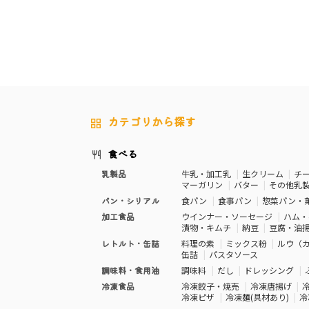
カテゴリから探す
食べる
乳製品
牛乳・加工乳
生クリーム
チ
マーガリン
バター
その他乳
パン・シリアル
食パン
食事パン
惣菜パン・
加工食品
ウインナー・ソーセージ
ハム・
漬物・キムチ
納豆
豆腐・油
レトルト・缶詰
料理の素
ミックス粉
ルウ（
缶詰
パスタソース
調味料・食用油
調味料
だし
ドレッシング
冷凍食品
冷凍餃子・焼売
冷凍唐揚げ
冷凍ピザ
冷凍麺(具材あり)
冷