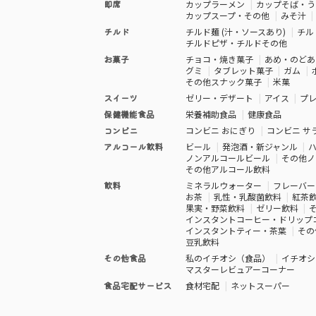
即席
カップラーメン
カップそば・う
カップスープ・その他
みそ汁
チルド
チルド麺 (汁・ソースあり)
チル
チルドピザ・チルドその他
お菓子
チョコ・焼き菓子
あめ・のどあ
グミ
タブレット菓子
ガム
その他スナック菓子
米菓
スイーツ
ゼリー・デザート
アイス
プ
保健機能食品
栄養補助食品
健康食品
コンビニ
コンビニ おにぎり
コンビニ サ
アルコール飲料
ビール
発泡酒・新ジャンル
ノンアルコールビール
その他ノ
その他アルコール飲料
飲料
ミネラルウォーター
フレーバー
お茶
乳性・乳酸菌飲料
紅茶
果実・野菜飲料
ゼリー飲料
インスタントコーヒー・ドリップ
インスタントティー・茶葉
その
豆乳飲料
その他食品
私のイチオシ（食品）
イチオシ
マスターレビュアーコーナー
食品宅配サービス
食材宅配
ネットスーパー