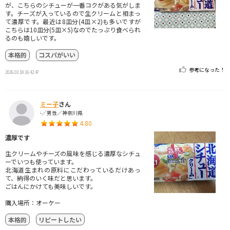
が、こちらのシチューが一番コクがある気がしま
す。チーズが入っているので生クリームと相まっ
て濃厚です。最近は8皿分(4皿×2)も多いですが
こちらは10皿分(5皿×5)なのでたっぷり食べられ
るのも嬉しいです。
本格的
コスパがいい
参考になった！
2026.03.18 16:42:47
ミー子
さん
-／男性／神奈川県
4.80
濃厚です
生クリームやチーズの風味を感じる濃厚なシチュ
ーでいつも使っています。
北海道生まれの原料にこだわっているだけあっ
て、納得のいく味だと思います。
ごはんにかけても美味しいです。
購入場所：オーケー
本格的
リピートしたい