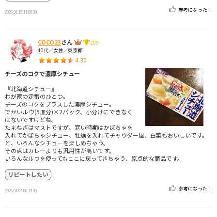
参考になった！
2026.01.15 11:08:39
COCO23
さん
209
40代／女性／東京都
4.30
チーズのコクで濃厚シチュー
『北海道シチュー』
わが家の定番のひとつ。
チーズのコクをプラスした濃厚シチュー。
でかいルウ(5皿分)×2パック、小分けにできなく
はないですけどね。
たまねぎはマストですが、寒い時期はかぼちゃを
入れてかぼちゃシチュー、牡蠣を入れてチャウダー風、白菜もおいしいです。
と、いろんなシチューを楽しめちゃう。
その点はカレーよりも汎用性が高いです。
いろんなルウを使ってもここに戻ってきちゃう、原点的な商品です。
リピートしたい
参考になった！
2026.01.04 00:44:43