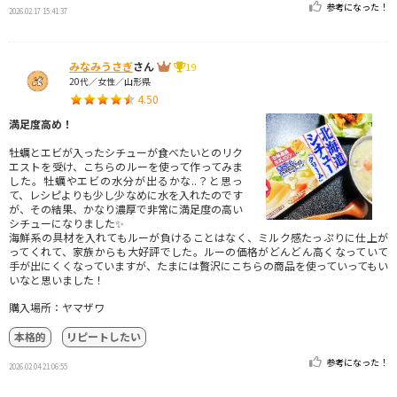
参考になった！
2026.02.17 15:41:37
みなみうさぎ
さん
19
20代／女性／山形県
4.50
満足度高め！
牡蠣とエビが入ったシチューが食べたいとのリク
エストを受け、こちらのルーを使って作ってみま
した。牡蠣やエビの水分が出るかな..？と思っ
て、レシピよりも少し少なめに水を入れたのです
が、その結果、かなり濃厚で非常に満足度の高い
シチューになりました✨
海鮮系の具材を入れてもルーが負けることはなく、ミルク感たっぷりに仕上が
ってくれて、家族からも大好評でした。ルーの価格がどんどん高くなっていて
手が出にくくなっていますが、たまには贅沢にこちらの商品を使っていってもい
いなと思いました！
購入場所：ヤマザワ
本格的
リピートしたい
参考になった！
2026.02.04 21:06:55