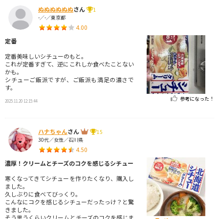
ぬぬぬぬぬぬ
さん
1
-／-／東京都
4.00
定番
定番美味しいシチューのもと。
これが定番すぎて、逆にこれしか食べたことない
かも。
シチューご飯派ですが、ご飯派も満足の濃さで
す。
参考になった！
2025.11.20 12:15:44
ハナちゃん
さん
15
30代／女性／石川県
4.50
濃厚！クリームとチーズのコクを感じるシチュー
寒くなってきてシチューを作りたくなり、購入し
ました。
久しぶりに食べてびっくり。
こんなにコクを感じるシチューだったっけ？と驚
きました。
そう思うくらいクリームとチーズのコクを感じま