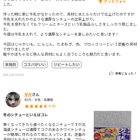
グッドフォト
した。
作った時に家に牛乳がなかったので、具材と水とルゥだけで仕上げたのですが
牛乳を入れたかのような濃厚なシチューの出来上がり。
牛乳を使わなくてもクリームとチーズという乳製品らしさをしっかり感じまし
た。
今度は牛乳を入れて、より濃厚なシチューを楽しみたいと思います！
今回はじゃがいも、にんじん、たまねぎ、肉、ブロッコリーという定番の具材
で作りましたが
鮭やかぼちゃなど色んな具材にもよく合うところも魅力だと思います。
本格的
コスパがいい
リピートしたい
参考になった！
2025.11.03 15:32:31
参月
さん
40代／女性／兵庫県
4.40
冬のシチューといえばコレ
寒くなってきたら食べたくなるシチューですが北
海道シチューは濃厚でコクのあるホワイトシチュ
ーが簡単に作れるので気に入っています。定番の
具材はもちろんですが白菜やほうれん草、ブロッ