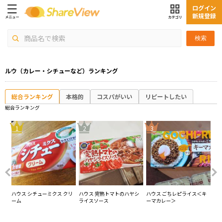
ログイン
新規登録
検索
ルウ（カレー・シチューなど）ランキング
総合ランキング
本格的
コスパがいい
リピートしたい
総合ランキング
4
1
2
3
レ
ハウス シチューミクス クリ
ハウス 完熟トマトのハヤシ
ハウス ごちレピライス＜キ
エ
ーム
ライスソース
ーマカレー＞
ー