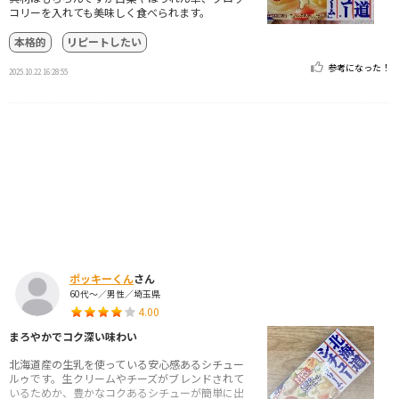
コリーを入れても美味しく食べられます。
本格的
リピートしたい
参考になった！
2025.10.22 16:28:55
ポッキーくん
さん
60代～／男性／埼玉県
4.00
まろやかでコク深い味わい
北海道産の生乳を使っている安心感あるシチュー
ルゥです。生クリームやチーズがブレンドされて
いるためか、豊かなコクあるシチューが簡単に出