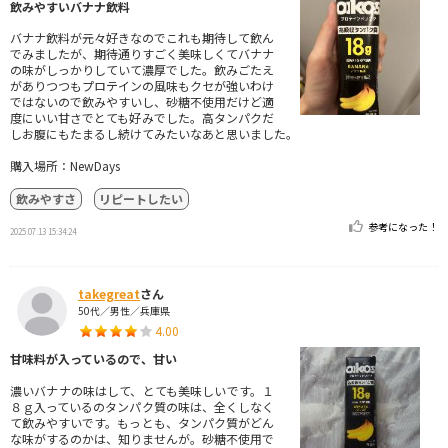
飲みやすいバナナ飲料
バナナ飲料が元々好きなのでこれも期待して飲ん
でみましたが、期待通りすごく美味しくてバナナ
の味がしっかりしていて濃厚でした。飲みごたえ
がありつつもプロテインの風味もクセが強いわけ
ではないので飲みやすいし、砂糖不使用だけど適
度にいい甘さでとても好みでした。高タンパクだ
しお腹にもたまるし続けてみたいなあと思いました。
購入場所：NewDays
飲みやすさ
リピートしたい
参考になった！
2025.07.13 15:34:24
takegreat
さん
50代／男性／兵庫県
4.00
甘味料が入っているので、甘い
濃いバナナの味はして、とても美味しいです。１
８ｇ入っているのタンパク質の味は、全くしなく
て飲みやすいです。もっとも、タンパク質がどん
な味がするのかは、知りませんが。砂糖不使用で