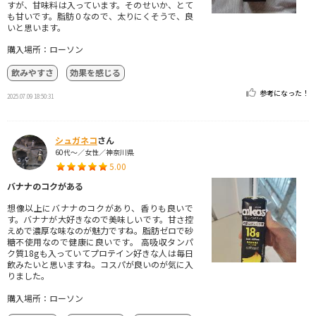
すが、甘味料は入っています。そのせいか、とて
も甘いです。脂肪０なので、太りにくそうで、良
いと思います。
購入場所：ローソン
飲みやすさ
効果を感じる
参考になった！
2025.07.09 18:50:31
シュガネコ
さん
60代～／女性／神奈川県
5.00
バナナのコクがある
想像以上にバナナのコクがあり、香りも良いで
す。バナナが大好きなので美味しいです。甘さ控
えめで濃厚な味なのが魅力ですね。脂肪ゼロで砂
糖不使用なので健康に良いです。 高吸収タンパ
ク質18gも入っていてプロテイン好きな人は毎日
飲みたいと思いますね。コスパが良いのが気に入
りました。
購入場所：ローソン