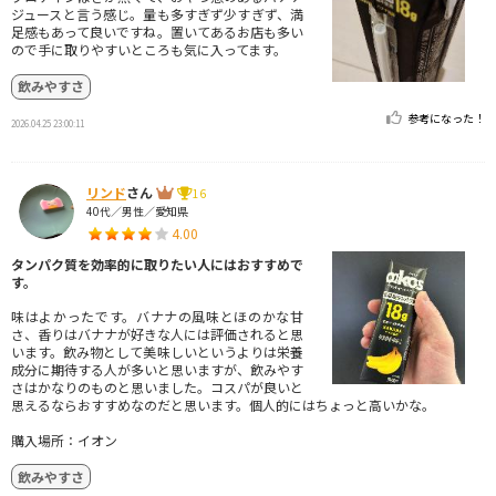
ジュースと言う感じ。量も多すぎず少すぎず、満
足感もあって良いですね。置いてあるお店も多い
ので手に取りやすいところも気に入ってます。
飲みやすさ
参考になった！
2026.04.25 23:00:11
リンド
さん
16
40代／男性／愛知県
4.00
タンパク質を効率的に取りたい人にはおすすめで
す。
味はよかったです。バナナの風味とほのかな甘
さ、香りはバナナが好きな人には評価されると思
います。飲み物として美味しいというよりは栄養
成分に期待する人が多いと思いますが、飲みやす
さはかなりのものと思いました。コスパが良いと
思えるならおすすめなのだと思います。個人的にはちょっと高いかな。
購入場所：イオン
飲みやすさ