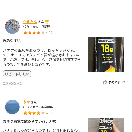
かえたん
さん
1
40代／女性／京都府
4.00
飲みやすい
バナナの風味があるので、飲みやすいです。ま
た、オイコスはタンパク質が吸収されやすいの
で、心強いです。それから、常温で長期保存でき
るので、持ち運びも安心です。
リピートしたい
参考になった！
2025.10.26 09:40:52
やや
さん
40代／女性／神奈川県
4.00
おやつ感覚で飲みやすいバナナ味
バナナミルクが好きなのですがどうせ飲むなら栄