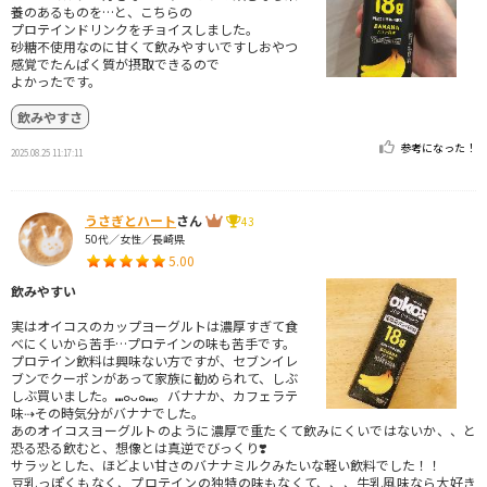
養のあるものを…と、こちらの
プロテインドリンクをチョイスしました。
砂糖不使用なのに甘くて飲みやすいですしおやつ
感覚でたんぱく質が摂取できるので
よかったです。
飲みやすさ
参考になった！
2025.08.25 11:17:11
うさぎとハート
さん
43
50代／女性／長崎県
5.00
飲みやすい
実はオイコスのカップヨーグルトは濃厚すぎて食
べにくいから苦手…プロテインの味も苦手です。
プロテイン飲料は興味ない方ですが、セブンイレ
ブンでクーポンがあって家族に勧められて、しぶ
しぶ買いました。⑉๐ᴗ๐⑉︎。バナナか、カフェラテ
味⇢その時気分がバナナでした。
あのオイコスヨーグルトのように濃厚で重たくて飲みにくいではないか、、と
恐る恐る飲むと、想像とは真逆でびっくり❣️
サラッとした、ほどよい甘さのバナナミルクみたいな軽い飲料でした！！
豆乳っぽくもなく、プロテインの独特の味もなくて、、、牛乳風味なら大好き