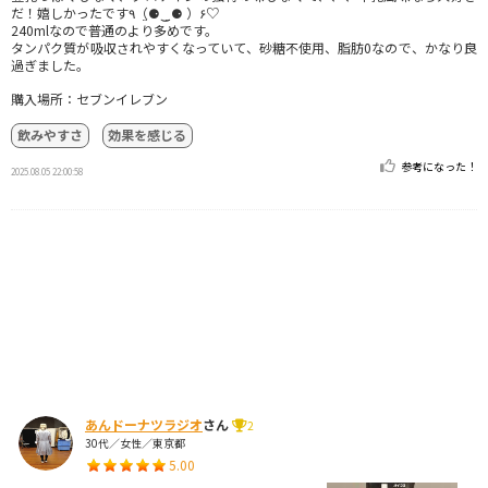
だ！嬉しかったです٩（⚈̤‿⚈̤ ）۶♡
240mlなので普通のより多めです。
タンパク質が吸収されやすくなっていて、砂糖不使用、脂肪0なので、かなり良
過ぎました。
購入場所：セブンイレブン
飲みやすさ
効果を感じる
参考になった！
2025.08.05 22:00:58
あんドーナツラジオ
さん
2
30代／女性／東京都
5.00