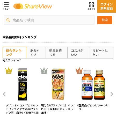
ログイン
新規登録
検索
栄養補助飲料ランキング
総合ランキ
飲みや
効果を感
コスパが
リピートし
ング
すさ
じる
いい
たい
総合ランキング
4
1
2
3
ン
ダノン オイコス プロテイン
明治 SAVAS（ザバス）MILK
常盤薬品 グロンビター シリ
明治
ドリンク バナナ 高吸収タン
PROTEIN 脂肪0 キャラメル
ーズ
PR
パク質・脂肪0・砂糖不使用
風味