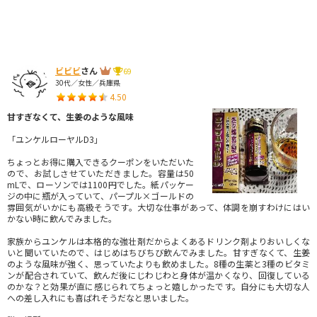
ビビビ
さん
69
30代／女性／兵庫県
4.50
甘すぎなくて、生姜のような風味
「ユンケルローヤルD3」
ちょっとお得に購入できるクーポンをいただいた
ので、お試しさせていただきました。容量は50
mLで、ローソンでは1100円でした。紙パッケー
ジの中に瓶が入っていて、パープル×ゴールドの
雰囲気がいかにも高級そうです。大切な仕事があって、体調を崩すわけにはい
かない時に飲んでみました。
家族からユンケルは本格的な強壮剤だからよくあるドリンク剤よりおいしくな
いと聞いていたので、はじめはちびちび飲んでみました。甘すぎなくて、生姜
のような風味が強く、思っていたよりも飲めました。8種の生薬と3種のビタミ
ンが配合されていて、飲んだ後にじわじわと身体が温かくなり、回復している
のかな？と効果が直に感じられてちょっと嬉しかったです。自分にも大切な人
への差し入れにも喜ばれそうだなと思いました。