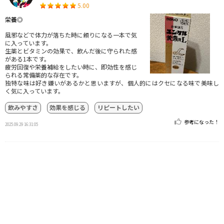
5.00
栄養◎
風邪などで体力が落ちた時に頼りになる一本で気
に入っています。
生薬とビタミンの効果で、飲んだ後に守られた感
がある1本です。
疲労回復や栄養補給をしたい時に、即効性を感じ
られる常備薬的な存在です。
独特な味は好き嫌いがあるかと思いますが、個人的にはクセになる味で美味し
く気に入っています。
飲みやすさ
効果を感じる
リピートしたい
参考になった！
2025.09.29 16:31:05