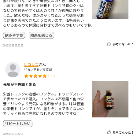
疲れが取れないときや風邪気味のときに購入して
います。量も多すぎず栄養ドリンク特有のクセは
ないので飲みやすくほんのり甘さが後味に残りま
した。飲んだ後、体が温かくなるような感覚があ
り効果を実感できたように思います。価格帯もい
ろいろあるので体調に合わせて選べるのもいいですね。
飲みやすさ
効果を感じる
参考になった！
2025.05.31 23:25:27
レコレコ
さん
40代／男性／東京都
5.00
元気が不思議と出る
栄養ドリンクの定番のユンケル。ドラッグストア
で安かったので購入。ユンケルは不思議と他の栄
養ドリンクより元気になる印象がする。味は普通
の栄養ドリンクですが、量もそこまで多くないの
でサッと飲めて元気になれるので良いですね！
リピートしたい
参考になった！
2025.03.28 09:52:08