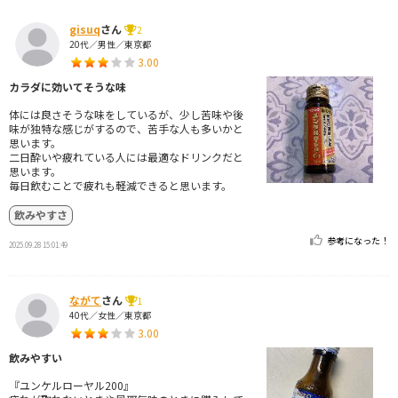
gisuq
さん
2
20代／男性／東京都
3.00
カラダに効いてそうな味
体には良さそうな味をしているが、少し苦味や後
味が独特な感じがするので、苦手な人も多いかと
思います。
二日酔いや疲れている人には最適なドリンクだと
思います。
毎日飲むことで疲れも軽減できると思います。
飲みやすさ
参考になった！
2025.09.28 15:01:49
ながて
さん
1
40代／女性／東京都
3.00
飲みやすい
『ユンケルローヤル200』