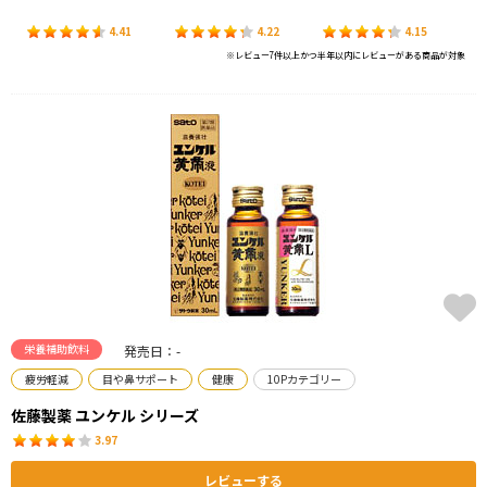
4.41
4.22
4.15
※レビュー7件以上かつ半年以内にレビューがある商品が対象
栄養補助飲料
発売日：-
疲労軽減
目や鼻サポート
健康
10Pカテゴリー
佐藤製薬 ユンケル シリーズ
3.97
レビューする