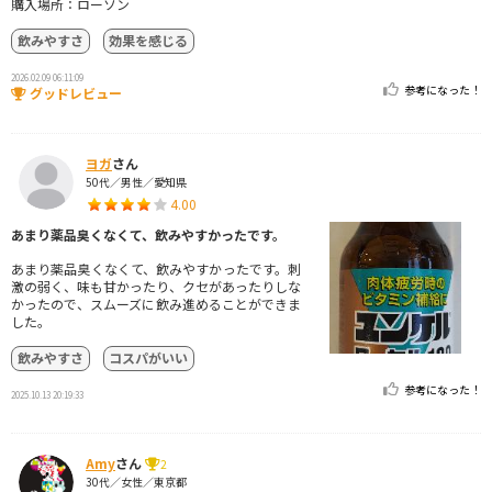
購入場所：ローソン
飲みやすさ
効果を感じる
2026.02.09 06:11:09
参考になった！
グッドレビュー
ヨガ
さん
50代／男性／愛知県
4.00
あまり薬品臭くなくて、飲みやすかったです。
あまり薬品臭くなくて、飲みやすかったです。刺
激の弱く、味も甘かったり、クセがあったりしな
かったので、スムーズに飲み進めることができま
した。
飲みやすさ
コスパがいい
参考になった！
2025.10.13 20:19:33
Amy
さん
2
30代／女性／東京都