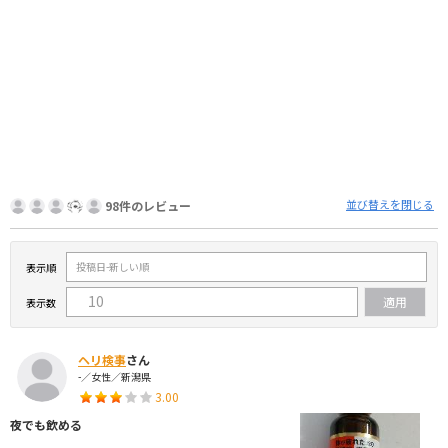
並び替えを閉じる
98件のレビュー
表示順
表示数
ヘリ検事
さん
-／女性／新潟県
3.00
夜でも飲める