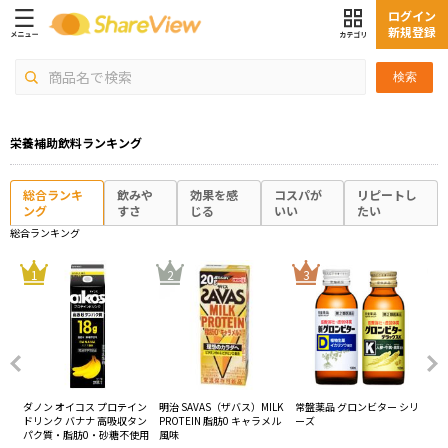
ログイン
新規登録
検索
栄養補助飲料ランキング
総合ランキ
飲みや
効果を感
コスパが
リピートし
ング
すさ
じる
いい
たい
総合ランキング
4
1
2
3
ン
ダノン オイコス プロテイン
明治 SAVAS（ザバス）MILK
常盤薬品 グロンビター シリ
明治
ドリンク バナナ 高吸収タン
PROTEIN 脂肪0 キャラメル
ーズ
PR
パク質・脂肪0・砂糖不使用
風味