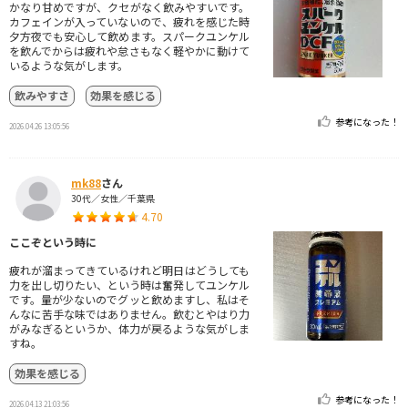
かなり甘めですが、クセがなく飲みやすいです。
カフェインが入っていないので、疲れを感じた時
夕方夜でも安心して飲めます。スパークユンケル
を飲んでからは疲れや怠さもなく軽やかに動けて
いるような気がします。
飲みやすさ
効果を感じる
参考になった！
2026.04.26 13:05:56
mk88
さん
30代／女性／千葉県
4.70
ここぞという時に
疲れが溜まってきているけれど明日はどうしても
力を出し切りたい、という時は奮発してユンケル
です。量が少ないのでグッと飲めますし、私はそ
んなに苦手な味ではありません。飲むとやはり力
がみなぎるというか、体力が戻るような気がしま
すね。
効果を感じる
参考になった！
2026.04.13 21:03:56