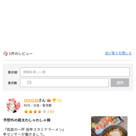
並び替えを閉じる
1件のレビュー
表示順
表示数
COCO23
さん
209
40代／女性／東京都
3.60
予想外の極太わしゃわしゃ麺
『孤高の一杯 旨辛スタミナラーメン』
辛センサーが働きまして。