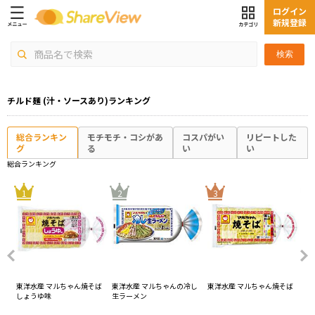
ログイン
新規登録
検索
チルド麺 (汁・ソースあり)ランキング
総合ランキン
モチモチ・コシがあ
コスパがい
リピートした
グ
る
い
い
総合ランキング
4
1
2
3
ルち
東洋水産 マルちゃん焼そば
東洋水産 マルちゃんの冷し
東洋水産 マルちゃん焼そば
東
ー
しょうゆ味
生ラーメン
わ
る