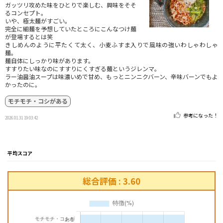
ガッツリ攻めた味をひとりで楽しむ、興味をそそ
るコンセプト。
いや、極太麺がすごい。
完全に細麺を予想していたところにこんなつけ麺
が登場するとは笑
きしめんのように平たくて太く、小麦ふすま入りで風味の強いわしゃわしゃ
麺。
麺自体にしっかり味があります。
すすりたい味なのにすすりにくすぎる麺というジレンマ。
ラー油醤油スープは味濃いめで甘め、もっとニンニクバーン、辛味バーンでもよ
かったのに。
モチモチ・コシがある
参考になった！
2026.01.31 19:03:42
平均スコア
総合評価 : 3.60