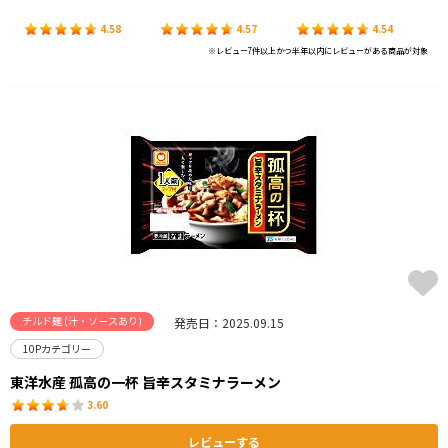
4.58
4.57
4.54
※レビュー7件以上かつ半年以内にレビューがある商品が対象
チルド麺 (汁・ソースあり)
発売日：2025.09.15
10Pカテゴリー
東洋水産 孤高の一杯 旨辛スタミナラーメン
3.60
レビューする