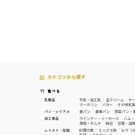
カテゴリから探す
食べる
乳製品
牛乳・加工乳
生クリーム
チ
マーガリン
バター
その他乳
パン・シリアル
食パン
食事パン
惣菜パン・
加工食品
ウインナー・ソーセージ
ハム・
漬物・キムチ
納豆
豆腐・油
レトルト・缶詰
料理の素
ミックス粉
ルウ（
缶詰
パスタソース