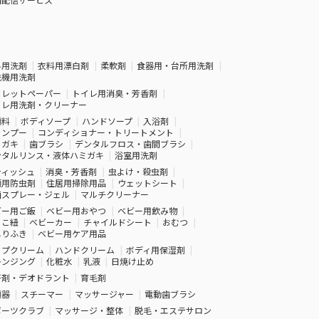
料用洗剤
衣料用漂白剤
柔軟剤
食器用・台所用洗剤
洗機用洗剤
イレットペーパー
トイレ用消臭・芳香剤
イレ用洗剤・クリーナー
顔料
ボディソープ
ハンドソープ
入浴剤
ャンプー
コンディショナー・トリートメント
ミガキ
歯ブラシ
デンタルフロス・歯間ブラシ
ンタルリンス・液体ハミガキ
浴室用洗剤
ティッシュ
消臭・芳香剤
虫よけ・殺虫剤
類用防虫剤
住居用掃除用品
ウェットシート
菌スプレー・ジェル
マルチクリーナー
ビー用ご飯
ベビー用おやつ
ベビー用飲み物
っこ紐
ベビーカー
チャイルドシート
おむつ
しりふき
ベビー用ケア用品
ップクリーム
ハンドクリーム
ボディ用保湿剤
レンジング
化粧水
乳液
日焼け止め
汗剤・デオドラント
育毛剤
顔器
スチーマー
マッサージャー
電動歯ブラシ
ポーツクラブ
マッサージ・整体
脱毛・エステサロン