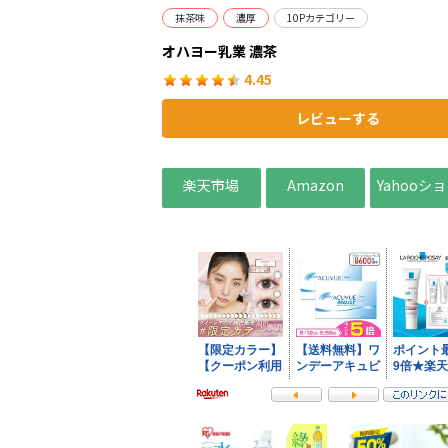
抹茶味
濃厚
10Pカテゴリー
オハヨー乳業 濃茶
4.45
レビューする
楽天市場
Amazon
Yahooシ