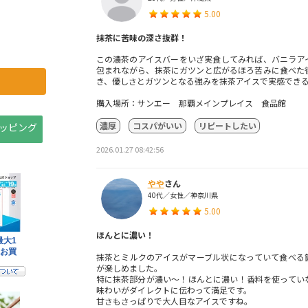
5.00
抹茶に苦味の深さ抜群！
この濃茶のアイスバーをいざ実食してみれば、バニラア
包まれながら、抹茶にガツンと広がるほろ苦みに食べた
き、優しさとガツンとなる強みを抹茶アイスで実感できる
購入場所：サンエー 那覇メインプレイス 食品館
濃厚
コスパがいい
リピートしたい
ョッピング
2026.01.27 08:42:56
やや
さん
40代／女性／神奈川県
5.00
ほんとに濃い！
抹茶とミルクのアイスがマーブル状になっていて食べる
が楽しめました。
特に抹茶部分が濃い～！ほんとに濃い！香料を使ってい
味わいがダイレクトに伝わって満足です。
甘さもさっぱりで大人目なアイスですね。