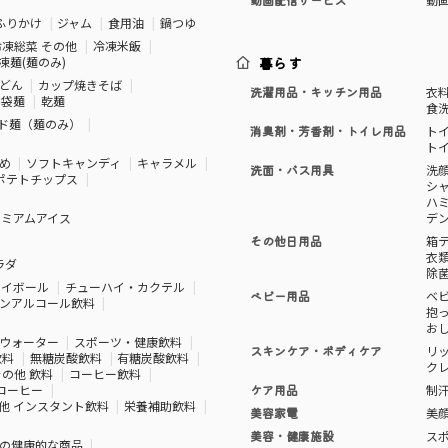
ふりかけ
ジャム
食用油
鍋つゆ
冷凍総菜 その他
冷凍米飯
凍麺(麺のみ)
暮らす
どん
カップ焼きそば
洗濯用品・キッチン用品
衣
袋麺
乾麺
食
ド麺（麺のみ）
消臭剤・芳香剤・トイレ用品
ト
ト
め
ソフトキャンディ
キャラメル
洗面・バス用具
洗
ポテトチップス
シ
ハ
レミアムアイス
デ
その他日用品
箱
衣
ラダ
除
ハイボール
チューハイ・カクテル
ベビー用品
ベ
ンアルコール飲料
抱
お
ウォーター
スポーツ・健康飲料
スキンケア・ボディケア
リ
飲料
無糖炭酸飲料
有糖炭酸飲料
ク
その他 飲料
コーヒー飲料
コーヒー
ケア用品
制
他 インスタント飲料
栄養補助飲料
美容家電
美
美容・健康施設
ス
の健康的な商品