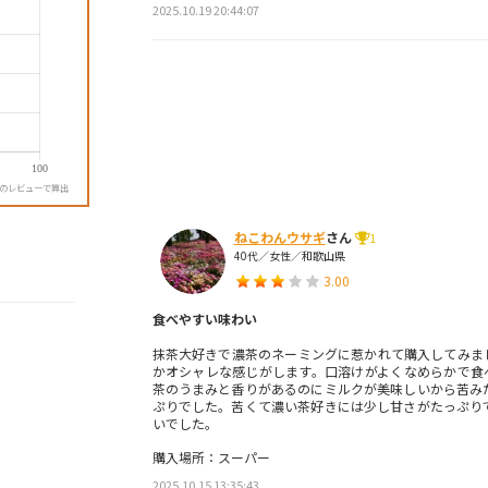
2025.10.19 20:44:07
降のレビューで算出
ねこわんウサギ
さん
1
40代／女性／和歌山県
3.00
食べやすい味わい
抹茶大好きで濃茶のネーミングに惹かれて購入してみま
かオシャレな感じがします。口溶けがよくなめらかで食
茶のうまみと香りがあるのにミルクが美味しいから苦み
ぷりでした。苦くて濃い茶好きには少し甘さがたっぷり
いでした。
購入場所：スーパー
2025.10.15 13:35:43