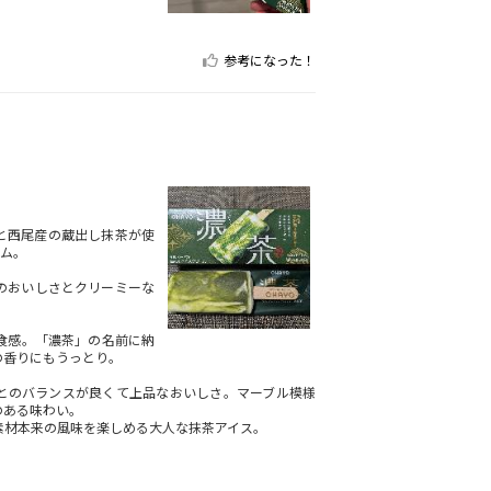
参考になった！
と西尾産の蔵出し抹茶が使
ム。
のおいしさとクリーミーな
食感。「濃茶」の名前に納
の香りにもうっとり。
とのバランスが良くて上品なおいしさ。マーブル模様
のある味わい。
素材本来の風味を楽しめる大人な抹茶アイス。