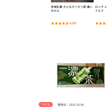
プフ
オハヨー乳業 おいしく果実 マス
赤城乳業 大人なガリガリ君 濃い
ロッテ 
クメロン
みかん
ミルク
4.62
4.89
アイス
発売日：2025.10.06