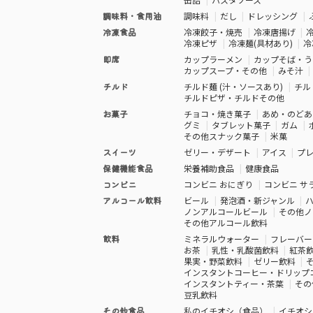
調味料・食用油
調味料
だし
ドレッシング
冷凍食品
冷凍餃子・焼売
冷凍唐揚げ
冷凍ピザ
冷凍麺(具材あり)
冷
即席
カップラーメン
カップそば・う
カップスープ・その他
みそ汁
チルド
チルド麺 (汁・ソースあり)
チル
チルドピザ・チルドその他
お菓子
チョコ・焼き菓子
あめ・のどあ
グミ
タブレット菓子
ガム
その他スナック菓子
米菓
スイーツ
ゼリー・デザート
アイス
プ
保健機能食品
栄養補助食品
健康食品
コンビニ
コンビニ おにぎり
コンビニ サ
アルコール飲料
ビール
発泡酒・新ジャンル
ノンアルコールビール
その他ノ
その他アルコール飲料
飲料
ミネラルウォーター
フレーバー
お茶
乳性・乳酸菌飲料
紅茶
果実・野菜飲料
ゼリー飲料
インスタントコーヒー・ドリップ
インスタントティー・茶葉
その
豆乳飲料
その他食品
私のイチオシ（食品）
イチオシ