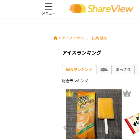
>
アイス
>
オハヨー乳業 濃茶
アイスランキング
総合ランキング
濃厚
あっさり
総合ランキング
10
1
2