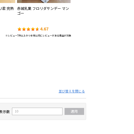
リ君 完熟
赤城乳業 フロリダサンデー マン
赤城乳業 フルーティフル 贅沢い
クラ
ゴー
ちごミルク
4.67
4.67
※レビュー7件以上かつ半年以内にレビューがある商品が対象
並び替えを閉じる
表示数