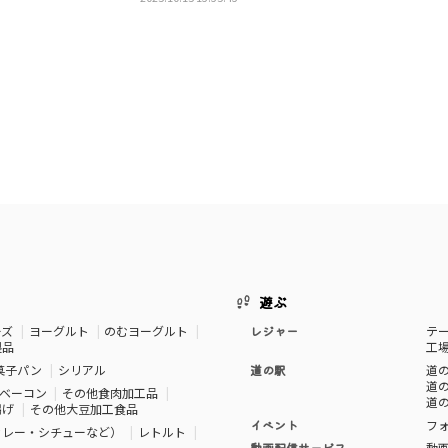
遊ぶ
ーズ
ヨーグルト
のむヨーグルト
レジャー
テ
製品
工
菓子パン
シリアル
道の駅
道の
道の
ベーコン
その他食肉加工品
道の
揚げ
その他大豆加工食品
イベント
フ
カレー・シチューなど）
レトルト
動画配信サービス
動