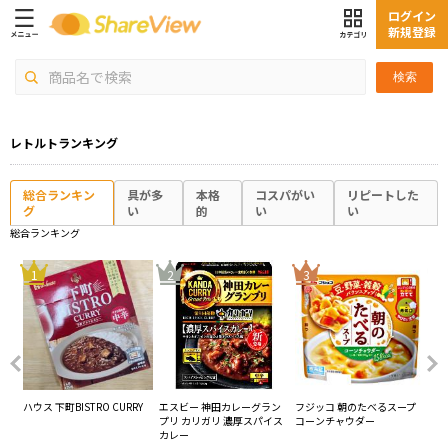
ログイン
新規登録
検索
レトルトランキング
総合ランキン
具が多
本格
コスパがい
リピートした
グ
い
的
い
い
総合ランキング
4
1
2
3
ハウス 下町BISTRO CURRY
エスビー 神田カレーグラン
フジッコ 朝のたべるスープ
ハ
プリ カリガリ 濃厚スパイス
コーンチャウダー
チ
カレー