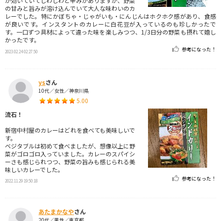
が効いていてじわじわと辛みがありますが、野菜
の甘みと旨みが溶け込んでいて大人な味わいのカ
レーでした。特にかぼちゃ・じゃがいも・にんじんはホクホク感があり、食感
が良いです。インスタントのカレーに白花豆が入っているのも珍しかったで
す。一口ずつ具材によって違った味を楽しみつつ、1/3日分の野菜も摂れて嬉し
かったです。
参考になった！
2023.02.24 02:27:50
ys
さん
10代／女性／神奈川県
5.00
流石！
新宿中村屋のカレーはどれを食べても美味しいで
す。
ベジタブルは初めて食べましたが、想像以上に野
菜がゴロゴロ入っていました。カレーのスパイシ
ーさも感じられつつ、野菜の旨みも感じられる美
味しいカレーでした。
参考になった！
2022.11.29 19:50:18
あたまかなや
さん
20代／男性／東京都