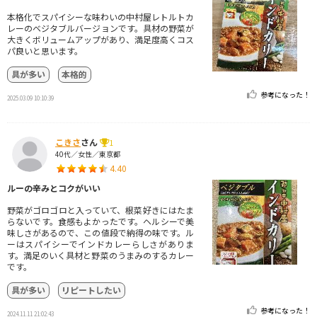
本格化でスパイシーな味わいの中村屋レトルトカ
レーのベジタブルバージョンです。具材の野菜が
大きくボリュームアップがあり、満足度高くコス
パ良いと思います。
具が多い
本格的
参考になった！
2025.03.09 10:10:39
こきさ
さん
1
40代／女性／東京都
4.40
ルーの辛みとコクがいい
野菜がゴロゴロと入っていて、根菜好きにはたま
らないです。食感もよかったです。ヘルシーで美
味しさがあるので、この値段で納得の味です。ル
ーはスパイシーでインドカレーらしさがありま
す。満足のいく具材と野菜のうまみのするカレー
です。
具が多い
リピートしたい
参考になった！
2024.11.11 21:02:43