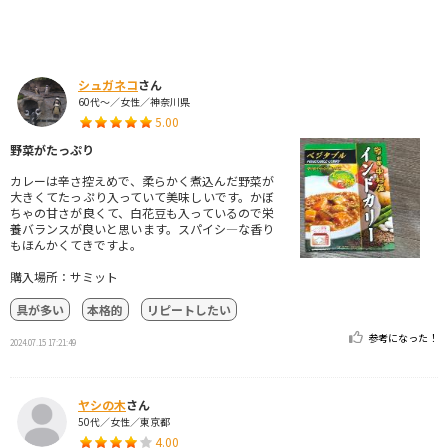
シュガネコ
さん
60代～／女性／神奈川県
5.00
野菜がたっぷり
カレーは辛さ控えめで、柔らかく煮込んだ野菜が
大きくてたっぷり入っていて美味しいです。かぼ
ちゃの甘さが良くて、白花豆も入っているので栄
養バランスが良いと思います。スパイシ―な香り
もほんかくてきですよ。
購入場所：サミット
具が多い
本格的
リピートしたい
参考になった！
2024.07.15 17:21:49
ヤシの木
さん
50代／女性／東京都
4.00