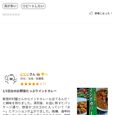
具が多い
リピートしたい
参考になった！
2023.05.30 10:50:16
ビビビ
さん
69
30代／女性／兵庫県
4.75
1/3日分のお野菜たっぷりインドカレー
新宿中村屋さんからインドカレーも出てるんだ！
と興味を持ちました。湯煎後、お皿に移すとパッ
ケージ通り、野菜がゴロゴロと入っていて「お
～」とテンションが上がりました。結構、香辛料