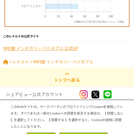
※特徴は2023年4月19日以降のレビューで算出
このレトルトの公式サイト
中村屋 インドカリー ベジタブル 公式HP
>
レトルト
>
中村屋 インドカリー ベジタブル
トップへ戻る
シェアビュー公式アカウント
このWebサイトは、サードパーティのプロファイリングCookieを使用してい
ログイン・新規登録
ます。
すべてまたは一部のCookieへの同意を拒否する場合は、【 同意しない
】を選択してください。
【 同意する 】を選択すると、Cookieの使用に同意
トップ
|
シェアビューとは
|
レビュアー向け シェアビューインタビュー
|
カテゴリ一覧
したことになります。
|
運営会社
|
個人情報の取扱いについて
|
利用規約
|
サイトマップ