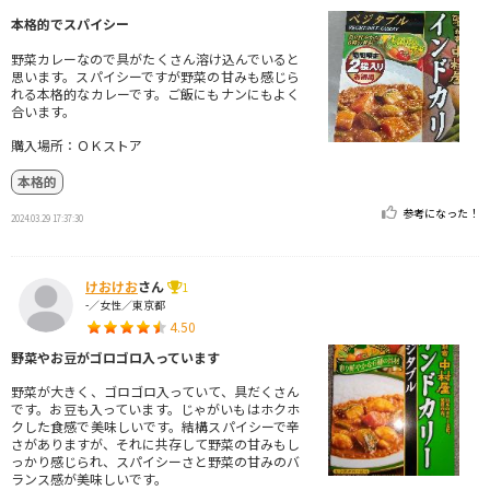
本格的でスパイシー
野菜カレーなので具がたくさん溶け込んでいると
思います。スパイシーですが野菜の甘みも感じら
れる本格的なカレーです。ご飯にもナンにもよく
合います。
購入場所：ＯＫストア
本格的
参考になった！
2024.03.29 17:37:30
けおけお
さん
1
-／女性／東京都
4.50
野菜やお豆がゴロゴロ入っています
野菜が大きく、ゴロゴロ入っていて、具だくさん
です。お豆も入っています。じゃがいもはホクホ
クした食感で美味しいです。結構スパイシーで辛
さがありますが、それに共存して野菜の甘みもし
っかり感じられ、スパイシーさと野菜の甘みのバ
ランス感が美味しいです。