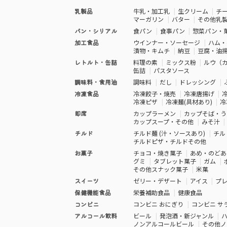
乳製品
牛乳・加工乳
生クリーム
チ
マーガリン
バター
その他乳
パン・シリアル
食パン
食事パン
惣菜パン・
加工食品
ウインナー・ソーセージ
ハム・
漬物・キムチ
納豆
豆腐・油
レトルト・缶詰
料理の素
ミックス粉
ルウ（
缶詰
パスタソース
調味料・食用油
調味料
だし
ドレッシング
冷凍食品
冷凍餃子・焼売
冷凍唐揚げ
冷凍ピザ
冷凍麺(具材あり)
冷
即席
カップラーメン
カップそば・う
カップスープ・その他
みそ汁
チルド
チルド麺 (汁・ソースあり)
チル
チルドピザ・チルドその他
お菓子
チョコ・焼き菓子
あめ・のどあ
グミ
タブレット菓子
ガム
その他スナック菓子
米菓
スイーツ
ゼリー・デザート
アイス
プ
保健機能食品
栄養補助食品
健康食品
コンビニ
コンビニ おにぎり
コンビニ サ
アルコール飲料
ビール
発泡酒・新ジャンル
ノンアルコールビール
その他ノ