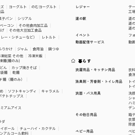
ーズ
ヨーグルト
のむヨーグルト
レジャー
テ
製品
工
菓子パン
シリアル
道の駅
道の
道の
ベーコン
その他食肉加工品
道の
揚げ
その他大豆加工食品
イベント
フ
カレー・シチューなど）
レトルト
動画配信サービス
動
ふりかけ
ジャム
食用油
鍋つゆ
冷凍総菜 その他
冷凍米飯
凍麺(麺のみ)
暮らす
どん
カップ焼きそば
洗濯用品・キッチン用品
衣
袋麺
乾麺
食
ド麺（麺のみ）
消臭剤・芳香剤・トイレ用品
ト
ト
め
ソフトキャンディ
キャラメル
洗面・バス用具
洗
ポテトチップス
シ
ハ
レミアムアイス
デ
その他日用品
箱
衣
ラダ
除
ハイボール
チューハイ・カクテル
ベビー用品
ベ
ンアルコール飲料