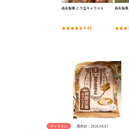
バニ
森永製菓 ミルクキャラメル＜あ
森永製菓 とろ生キャラメル
森永製菓
まおう苺＞
4.00
4.43
キャラメル
発売日：2026.04.07