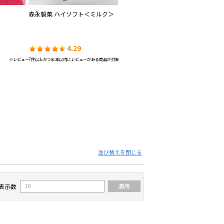
森永製菓 ハイソフト＜ミルク＞
グリコ グリコ
不
ラ
4.29
4.07
※レビュー7件以上かつ半年以内にレビューがある商品が対象
並び替えを閉じる
表示数