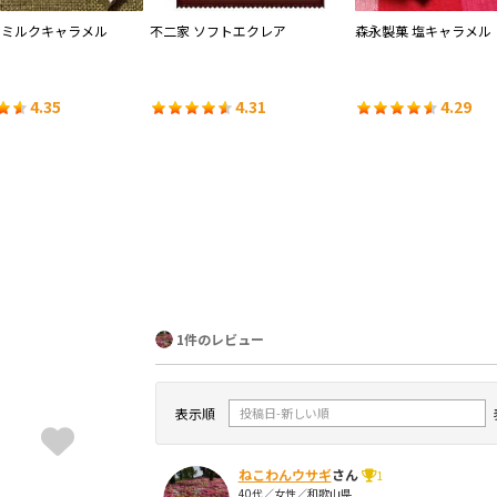
 ミルクキャラメル
不二家 ソフトエクレア
森永製菓 塩キャラメル
4.35
4.31
4.29
1件のレビュー
表示順
ねこわんウサギ
さん
1
40代／女性／和歌山県