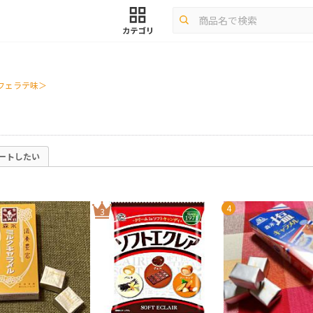
フェラテ味＞
ートしたい
4
3