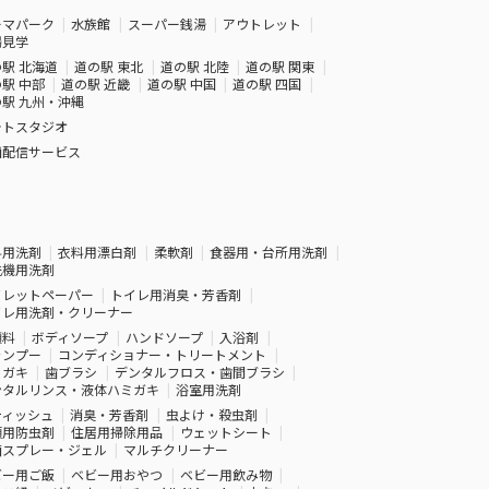
ーマパーク
水族館
スーパー銭湯
アウトレット
場見学
駅 北海道
道の駅 東北
道の駅 北陸
道の駅 関東
駅 中部
道の駅 近畿
道の駅 中国
道の駅 四国
駅 九州・沖縄
ォトスタジオ
画配信サービス
料用洗剤
衣料用漂白剤
柔軟剤
食器用・台所用洗剤
洗機用洗剤
イレットペーパー
トイレ用消臭・芳香剤
イレ用洗剤・クリーナー
顔料
ボディソープ
ハンドソープ
入浴剤
ャンプー
コンディショナー・トリートメント
ミガキ
歯ブラシ
デンタルフロス・歯間ブラシ
ンタルリンス・液体ハミガキ
浴室用洗剤
ティッシュ
消臭・芳香剤
虫よけ・殺虫剤
類用防虫剤
住居用掃除用品
ウェットシート
菌スプレー・ジェル
マルチクリーナー
ビー用ご飯
ベビー用おやつ
ベビー用飲み物