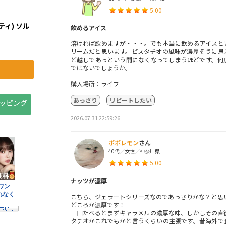
5.00
ティ) ソル
飲めるアイス
溶ければ飲めますが・・・。でも本当に飲めるアイスと
リームだと思います。ピスタチオの風味が濃厚そうに思
ど越しであっという間になくなってしまうほどです。何
ではないでしょうか。
購入場所：ライフ
あっさり
リピートしたい
ョッピング
2026.07.31 22:59:26
ポポレモン
さん
40代／女性／神奈川県
5.00
ナッツが濃厚
こちら、ジェラートシリーズなのであっさりかな？と思
どころか濃厚です！
一口たべるとまずキャラメルの濃厚な味、しかしその直
タチオかこれでもかと言うくらいの主張です。昔海外で