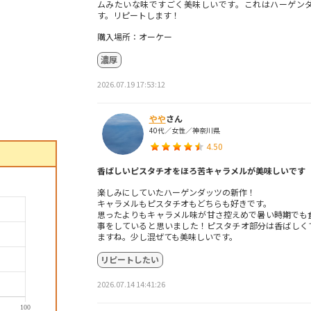
ムみたいな味ですごく美味しいです。これはハーゲン
す。リピートします！
購入場所：オーケー
濃厚
2026.07.19 17:53:12
やや
さん
40代／女性／神奈川県
4.50
香ばしいピスタチオをほろ苦キャラメルが美味しいです
楽しみにしていたハーゲンダッツの新作！
キャラメルもピスタチオもどちらも好きです。
思ったよりもキャラメル味が甘さ控えめで暑い時期でも
事をしていると思いました！ピスタチオ部分は香ばしく
ますね。少し混ぜても美味しいです。
リピートしたい
2026.07.14 14:41:26