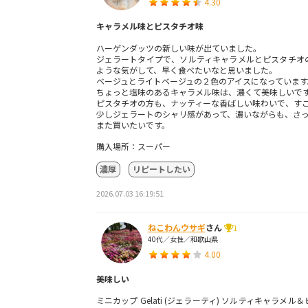
4.30
キャラメル味とピスタチオ味
ハーゲンダッツの新しい味が出ていました。
ジェラートタイプで、ソルティキャラメルとピスタチオ
ような気がして、早く食べたいなと思いました。
ベージュとライトベージュの２色のアイスになっています
ちょっと塩味のあるキャラメル味は、濃くて美味しいで
ピスタチオの方も、ナッティーな香ばしい味わいで、す
少しジェラートのシャリ感があって、濃いながらも、さ
また買いたいです。
購入場所：スーパー
濃厚
リピートしたい
2026.07.03 16:19:51
ねこわんウサギ
さん
1
40代／女性／和歌山県
4.00
美味しい
ミニカップ Gelati (ジェラーティ) ソルティキャラメ