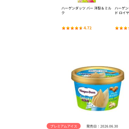
サン
ハーゲンダッツ バー ザッハトル
ハーゲンダッツ バー 洋梨＆ミル
ハーゲン
テ
ク
ド ロイ
4.57
4.72
プレミアムアイス
発売日：2026.06.30