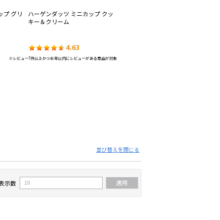
ップ グリ
ハーゲンダッツ ミニカップ クッ
ハーゲンダッツ ミニカップ スト
ハ
キー＆クリーム
ロベリー
Ge
ャ
4.63
4.61
※レビュー7件以上かつ半年以内にレビューがある商品が対象
並び替えを閉じる
表示数