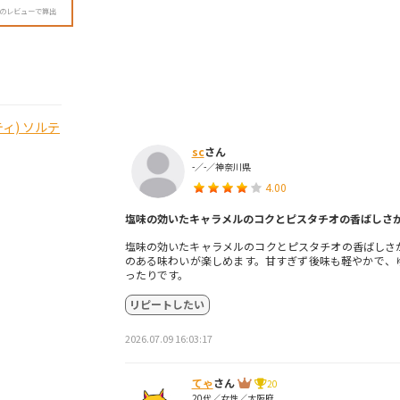
降のレビューで算出
ティ) ソルテ
sc
さん
-／-／神奈川県
4.00
塩味の効いたキャラメルのコクとピスタチオの香ばしさ
塩味の効いたキャラメルのコクとピスタチオの香ばしさ
のある味わいが楽しめます。甘すぎず後味も軽やかで、
ったりです。
リピートしたい
2026.07.09 16:03:17
てゃ
さん
20
20代／女性／大阪府