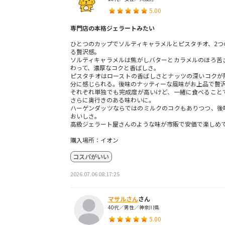
5.00
専門店の本格ジェラートみたい
ひとつのカップでソルティキャラメルとピスタチオ、2つ
る贅沢感。
ソルティキャラメルは焦がしバターとカラメルのほろ苦
わって、濃厚なコクと香ばしさ。
ピスタチオはローストの香ばしさとナッツの深いコクが
分に感じられる。後味のナッティーな風味がお上品で贅
それぞれ単独でも完成度が高いけど、一緒に食べること
さらに奥行きのある味わいに。
ハーゲンダッツならではのミルクのコクもありつつ、後
おいしさ。
高級ジェラート屋さんのような味が市販で安価で楽しめ
購入場所：イオン
コスパがいい
2026.07.06 08:17:25
マサルさん
さん
40代／男性／神奈川県
5.00