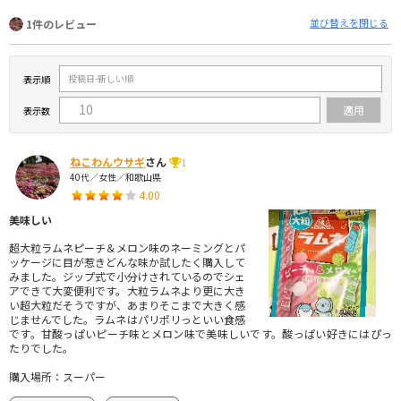
並び替えを閉じる
1件のレビュー
表示順
表示数
ねこわんウサギ
さん
1
40代／女性／和歌山県
4.00
美味しい
超大粒ラムネピーチ＆メロン味のネーミングとパ
ッケージに目が惹きどんな味か試したく購入して
みました。ジップ式で小分けされているのでシェ
アできて大変便利です。大粒ラムネより更に大き
い超大粒だそうですが、あまりそこまで大きく感
じませんでした。ラムネはパリポリっといい食感
です。甘酸っぱいピーチ味とメロン味で美味しいです。酸っぱい好きにはぴっ
たりでした。
購入場所：スーパー