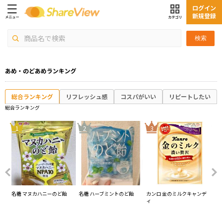
ログイン
新規登録
検索
あめ・のどあめランキング
総合ランキング
リフレッシュ感
コスパがいい
リピートしたい
総合ランキング
4
1
2
3
2 北
名糖 マヌカハニーのど飴
名糖 ハーブミントのど飴
カンロ 金のミルクキャンデ
扇
ィ
キ