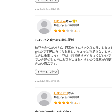
2024.05.21 14:12:55
ぴちょん
さん
1
40代／女性／神奈川県
3.00
ちょこっと食べたい時に便利
納豆を食べたいけど、通常のひとパックだと多いしなぁと
gなので手軽に食べられるし、ちょっと物足りないとき
ときに重宝します。豆は小粒で硬すぎずちょうどいいで
でかき混ぜるときにお豆がこぼれやすいので注意が必要
きたい商品です。
リピートしたい
2023.12.28 18:48:55
しずく207
さん
40代／女性／神奈川県
4.20
少なめなのがちょうど良い