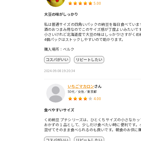
5.00
大豆の味がしっかり
私は普通サイズの四角いパックの納豆を毎日食べていま
酒のおつまみ用なのでこのサイズ感が丁度よいみたいで
小さいけれど北海道産で大豆の味はしっかり!さすがくめ納
4個パックはストックしやすいので助かります。
購入場所：ベルク
コスパがいい
リピートしたい
2024.09.08 19:20:34
いちごマカロン
さん
50代／女性／東京都
4.00
食べやすいサイズ
くめ納豆 プチシリーズは、ひとくちサイズの小さなカッ
おかずの１品として、少しだけ食べたい時に便利です。
混ぜてそのまま食べられるのも良いです。朝食のお供に
コスパがいい
リピートしたい