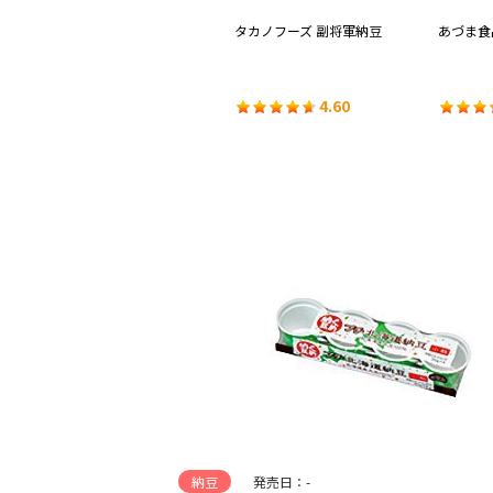
ひき
あづま食品 国産中粒納豆
タカノフーズ 副将軍納豆
あづま食
4.24
4.60
納豆
発売日：-