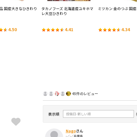
品 国産大きなひきわり
タカノフーズ 北海道産ユキホマ
ミツカン 金のつぶ 国
レ大豆ひきわり
4.50
4.41
4.34
45件のレビュー
表示順
Nago
さん
-／-／兵庫県