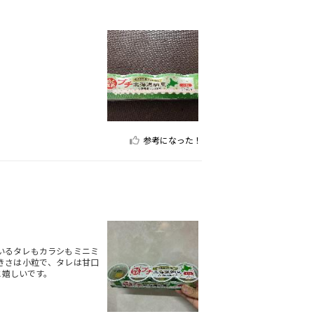
。
参考になった！
いるタレもカラシもミニミ
きさは小粒で、タレは甘口
と嬉しいです。