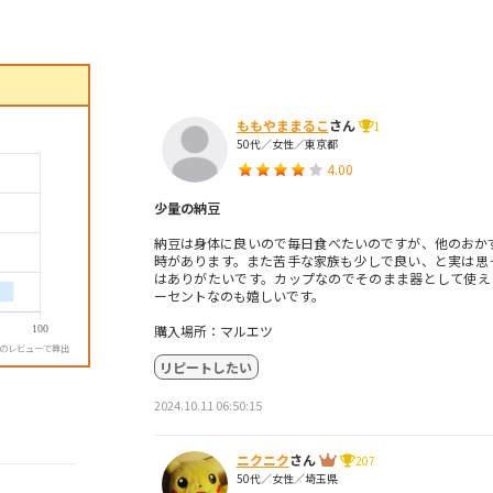
ももやままるこ
さん
1
50代／女性／東京都
4.00
少量の納豆
納豆は身体に良いので毎日食べたいのですが、他のおか
時があります。また苦手な家族も少しで良い、と実は思
はありがたいです。カップなのでそのまま器として使えま
ーセントなのも嬉しいです。
購入場所：マルエツ
降のレビューで算出
リピートしたい
2024.10.11 06:50:15
ニクニク
さん
207
50代／女性／埼玉県