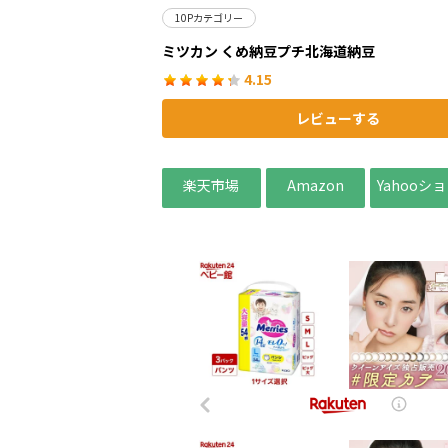
10Pカテゴリー
ミツカン くめ納豆プチ北海道納豆
4.15
レビューする
楽天市場
Amazon
Yahooシ