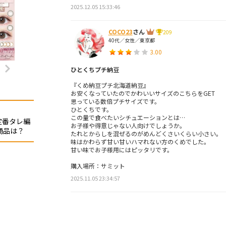
2025.12.05 15:33:46
COCO23
さん
209
40代／女性／東京都
3.00
ひとくちプチ納豆
『くめ納豆プチ北海道納豆』
お安くなっていたのでかわいいサイズのこちらをGET
思っている数倍プチサイズです。
ひとくちです。
この量で食べたいシチュエーションとは…
定番タレ編
お子様や得意じゃない人向けでしょうか。
商品は？
たれとからしを混ぜるのがめんどくさいくらい小さい。
味はかわらず甘い甘いハマれない方のくめでした。
甘い味でお子様用にはピッタリです。
購入場所：サミット
2025.11.05 23:34:57