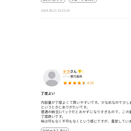
2024.06.21 15:25:24
テラ
さん
3
-／-／鹿児島県
4.50
丁度よい
内容量が丁度よくて買いやすいです。少なめなので少し
というときにありがたいです。
普通の納豆1パックだとおかずになりすぎるので、この
丁度良いです。
味は可もなく不可もなくという感じですが、重宝してい
リピートしたい