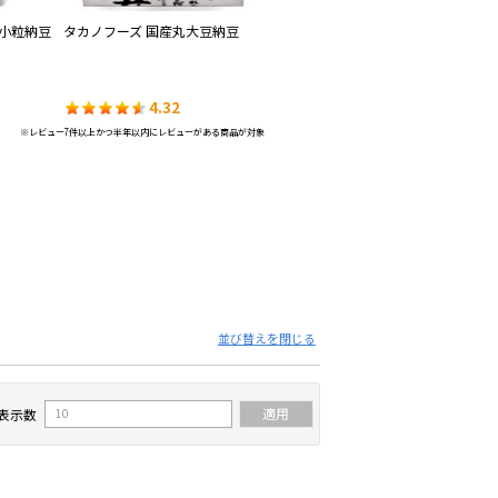
産小粒納豆
タカノフーズ 国産丸大豆納豆
オーサト 雪誉
タ
海
4.32
4.29
※レビュー7件以上かつ半年以内にレビューがある商品が対象
並び替えを閉じる
表示数