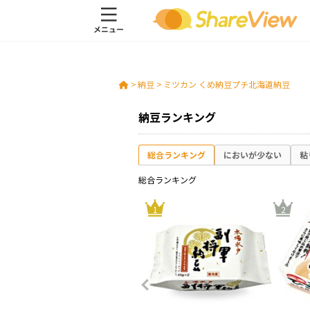
>
納豆
>
ミツカン くめ納豆プチ北海道納豆
納豆ランキング
総合ランキング
においが少ない
粘
総合ランキング
10
1
2