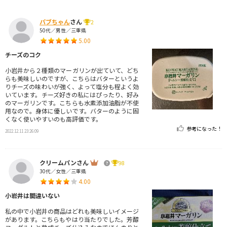
パブちゃん
さん
2
50代／男性／三重県
5.00
チーズのコク
小岩井から２種類のマーガリンが出ていて、どち
らも美味しいのですが、こちらはバターというよ
りチーズの味わいが強く、よって塩分も程よく効
いています。チーズ好きの私にはぴったり、好み
のマーガリンです。こちらも水素添加油脂が不使
用なので。身体に優しいです。バターのように固
くなく使いやすいのも高評価です。
参考になった！
2022.12.11 23:26:09
クリームパンさん
98
30代／女性／三重県
4.00
小岩井は間違いない
私の中で小岩井の商品はどれも美味しいイメージ
があります。こちらもやはり当たりでした。芳醇