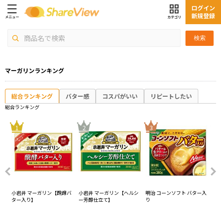
ログイン
新規登録
検索
マーガリンランキング
総合ランキング
バター感
コスパがいい
リピートしたい
総合ランキング
4
1
2
3
レ
小岩井 マーガリン【醗酵バ
小岩井 マーガリン【ヘルシ
明治 コーンソフト バター入
明治
ター入り】
ー芳醇仕立て】
り
ー