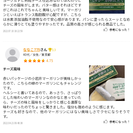
ヨーグルトと熟成チーズ仕込みなのでほんのりと
チーズの風味がします。バター感はそれほどです
がこれはこれでちゃんと美味しいです。マーガリ
ンといえばトランス脂肪酸が心配ですが、こちら
は水素添加油脂不使用なので安心感があります。パンに塗ったらスーッとなめ
らかに滑りとても塗りやすかったです。品質の高さが感じられる商品でした。
参考になった！
2022.07.10 18:22:59
ななこ775
さん
13
40代／女性／東京都
4.75
チーズ風味
赤いパッケージの小岩井マーガリンが美味しかっ
たので、こちらの緑のマーガリンにもチャレンジ
です。
ヘルシーと書いてあるので、あっさり、さっぱり
とした味わいのマーガリンなのかなと思っていた
ら、チーズの味と風味をしっかりと感じる濃厚な
味わいだったのでちょっと驚きました。塩分も強めのように感じます。
チーズも好きなので、他のマーガリンにはない美味しさでクセになりそうで
す。
参考になった！
2022.04.21 09:48:38