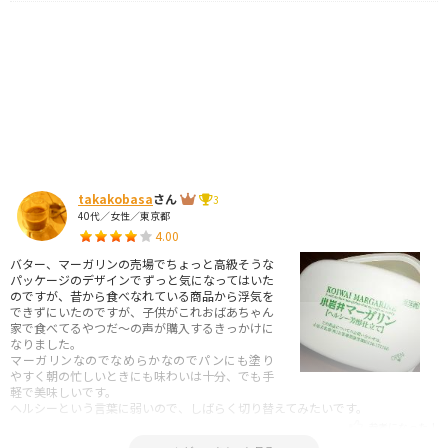
takakobasa
さん
3
40代／女性／東京都
4.00
バター、マーガリンの売場でちょっと高級そうな
パッケージのデザインでずっと気になってはいた
のですが、昔から食べなれている商品から浮気を
できずにいたのですが、子供がこれおばあちゃん
家で食べてるやつだ～の声が購入するきっかけに
なりました。
マーガリンなのでなめらかなのでパンにも塗り
やすく朝の忙しいときにも味わいは十分、でも手
軽で美味しいです。
ヘルシーという言葉に弱いので、しばらく切り替えてみたいです。
参考になった！
2021.04.07 23:47:39