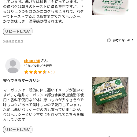
しています。赤パケは料理にも使っています。こ
の緑パケは朝食のトーストに塗る専門ですが、さ
っぱりしつつもほのかにコクも感じられて、バタ
ーでトーストするより脂質オフできてヘルシー、
かつ美味しさ、満足感は得られます。
リピートしたい
参考になった！
2023.08.22 15:16:08
chanchii
さん
40代／女性／大阪府
4.50
安心できるマーガリン
マーガリンは一般的に体に悪いイメージが強いで
すが、小岩井マーガリンは部分水素添加油脂不使
用・香料不使用など体に悪いものが少なさそうで
味もコクがあって美味しいので愛用しています。
以前は赤いパッケージの方も買っていましたが、
今はヘルシーという言葉にも惹かれてこちらを購
入しています。
リピートしたい