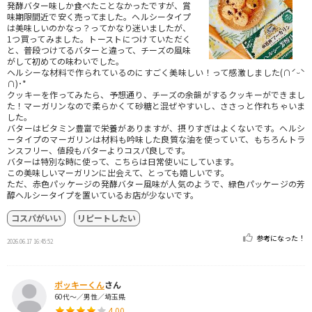
発酵バター味しか食べたことなかったですが、賞
味期限間近で安く売ってました。ヘルシータイプ
は美味しいのかなっ？ってかなり迷いましたが、
1つ買ってみました。トーストにつけていただく
と、普段つけてるバターと違って、チーズの風味
がして初めての味わいでした。
ヘルシーな材料で作られているのにすごく美味しい！って感激しました(∩ˊᵕˋ
∩)･*
クッキーを作ってみたら、予想通り、チーズの余韻がするクッキーができまし
た！マーガリンなので柔らかくて砂糖と混ぜやすいし、ささっと作れちゃいま
した。
バターはビタミン豊富で栄養がありますが、摂りすぎはよくないです。ヘルシ
ータイプのマーガリンは材料も吟味した良質な油を使っていて、もちろんトラ
ンスフリー、値段もバターよりコスパ良しです。
バターは特別な時に使って、こちらは日常使いにしています。
この美味しいマーガリンに出会えて、とっても嬉しいです。
ただ、赤色パッケージの発酵バター風味が人気のようで、緑色パッケージの芳
醇ヘルシータイプを置いているお店が少ないです。
コスパがいい
リピートしたい
参考になった！
2026.06.17 16:45:52
ポッキーくん
さん
60代～／男性／埼玉県
4.00