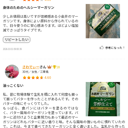
身体のためのヘルシーマーガリン
少しお値段は高いですが信頼感ある小金井のマー
ガリンです。身体によい原料から作られているの
で、日々使うのに安心感あります。ほどよい塩加
減でさっぱりタイプです。
リピートしたい
参考になった！
2026.03.01 09:00:39
さわでぃー
さん
28
30代／女性／三重県
4.60
油っこくない
私、昔に牧場体験で生乳を瓶に入れて何度も振っ
て振ってバターを作ったことがあるんです。その
バターの味にそっくりでした。
もっぱら、食パンにはバターを塗るのではな
く、バター風味のマーガリンを塗っています。バ
ターに近付けようと企業努力もあって最近のマー
ガリンはどれもバターに近い香りと味。そんな風味の強いものに慣れていたの
で、これは、今まで食べてきたマーガリンと全く違いました。生乳から作った