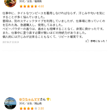
30代／女性／福岡県
4.60
仕事中に、タイトなワンピースを着用しなければならず、汗じみや匂いを気に
することが多く悩んでいました。
普段は、別のスティックタイプを利用していましたが、仕事場に持っていくの
を忘れた為、急遽購入し、使用してみました。
ベビーパウダーの香りは、香水とも喧嘩することなく、非常に良かったです。
また、仕事中に塗り直す必要が無いほどの持続力がありました。
個人的には汗じみが出来ることもなくて、リピート確実です。
参考になった！
2017.06.27 22:10:24
ゆりちゃんママ
さん
1
30代／女性／岡山県
3.80