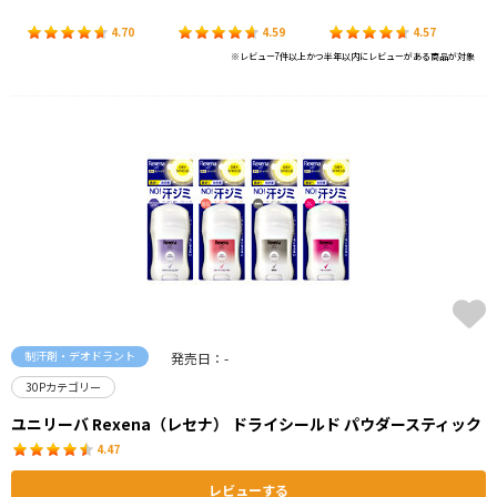
4.70
4.59
4.57
※レビュー7件以上かつ半年以内にレビューがある商品が対象
制汗剤・デオドラント
発売日：-
30Pカテゴリー
ユニリーバ Rexena（レセナ） ドライシールド パウダースティック
4.47
レビューする