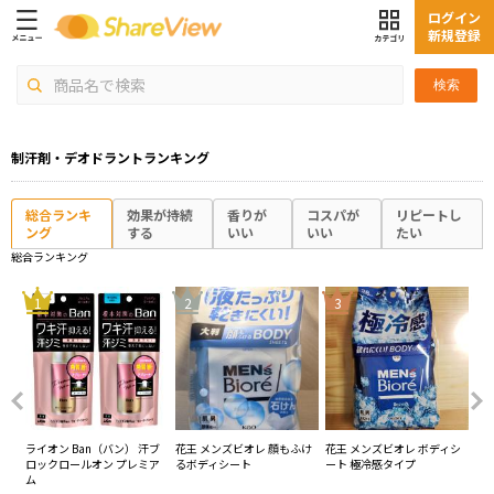
ログイン
新規登録
検索
制汗剤・デオドラントランキング
総合ランキ
効果が持続
香りが
コスパが
リピートし
ング
する
いい
いい
たい
総合ランキング
4
1
2
3
ー
ライオン Ban（バン） 汗ブ
花王 メンズビオレ 顔もふけ
花王 メンズビオレ ボディシ
ロ
ール
ロックロールオン プレミア
るボディシート
ート 極冷感タイプ
レ
ム