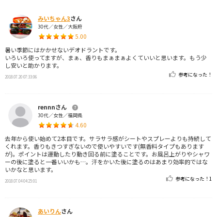
みいちゃん3
さん
30代／女性／大阪府
5.00
暑い季節にはかかせないデオドラントです。
いろいろ使ってますが、まぁ、香りもまぁまぁよくていいと思います。もう少
し安いと助かります。
参考になった！
2018.07.20 07:33:06
rennnさん
30代／女性／福岡県
4.60
去年から使い始めて2本目です。サラサラ感がシートやスプレーよりも持続して
くれます。香りもきつすぎないので使いやすいです(無香料タイプもあります
が)。ポイントは運動したり動き回る前に塗ることです。お風呂上がりやシャワ
ーの後に塗ると一番いいかも…。汗をかいた後に塗るのはあまり効率的ではな
いかなと思います。
参考になった！
1
2018.07.04 04:25:01
あいりん
さん