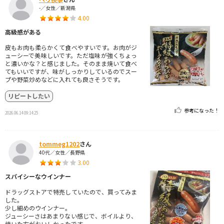
-／女性／新潟県
4.00
高級感がある
皮もお肉も柔らかくて食べやすいです。お肉がジ
ューシーで美味しいです。ただ塩味が強くちょっ
と濃いかな？と感じました。そのまま焼いて食べ
てもいいですが、味がしっかりしているのでスー
プや野菜炒めなどに入れても良さそうです。
リピートしたい
参考になった！
2026.06.14 09:14:25
tommeg1202
さん
40代／女性／長野県
3.00
スパイシーなウインナー
ドラッグストアで特売していたので、買ってみま
した。
少し細めのウインナー。
ジューシーさはあまりない感じで、ボイルより、
焼いた方がおいしかったです。