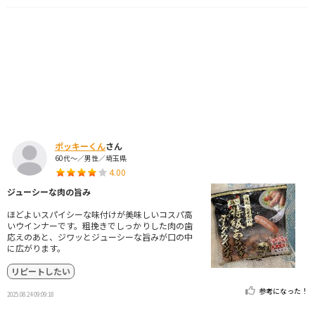
ポッキーくん
さん
60代～／男性／埼玉県
4.00
ジューシーな肉の旨み
ほどよいスパイシーな味付けが美味しいコスパ高
いウインナーです。粗挽きでしっかりした肉の歯
応えのあと、ジワッとジューシーな旨みが口の中
に広がります。
リピートしたい
参考になった！
2025.08.24 09:09:18