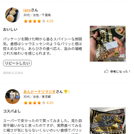
iaru
さん
30代／女性／千葉県
4.00
おいしい
パッケージを開けた時から香るスパイシーな雰囲
気。食感はシャウエッセンのようなパリッと感は
控えめながら、あらびきの食べ応え、旨みの凝縮
された味わいを感じられます。
リピートしたい
参考になった！
2025.06.11 12:24:23
あんドーナツラジオ
さん
2
30代／女性／東京都
4.00
コスパよし
スーパーで安かったので買ってみました。見た目
若干細いかなと思ったのですが、実際食べてみる
と細さが気にならないくらいのいい食感でパリッ