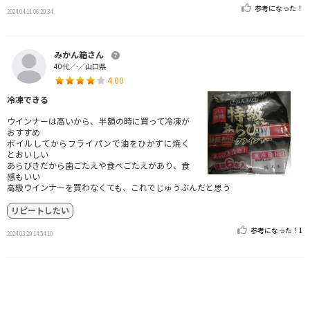
参考になった！
2024.04.11 06:29:34
みかん箱さん
40代／-／山口県
4.00
冷凍できる
ウインナーは高いから、半額の時に買って冷凍が
おすすめ
ボイルしてからフライパンで油をひかずに焼く
とおいしい
あらびきだから歯ごたえや食べごたえがあり、食
感もいい
高級ウインナーを買わなくても、これでじゅうぶんだと思う
リピートしたい
参考になった！
1
2024.03.29 14:54:10