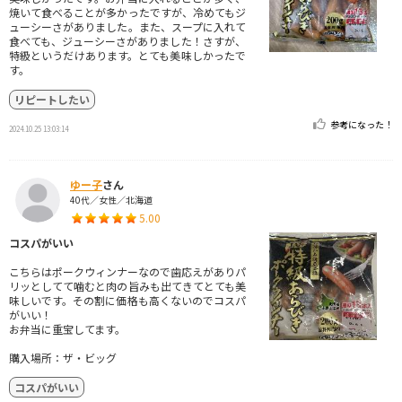
焼いて食べることが多かったですが、冷めてもジ
ューシーさがありました。また、スープに入れて
食べても、ジューシーさがありました！さすが、
特級というだけあります。とても美味しかったで
す。
リピートしたい
参考になった！
2024.10.25 13:03:14
ゆー子
さん
40代／女性／北海道
5.00
コスパがいい
こちらはポークウィンナーなので歯応えがありパ
リッとしてて噛むと肉の旨みも出てきてとても美
味しいです。その割に価格も高くないのでコスパ
がいい！
お弁当に重宝してます。
購入場所：ザ・ビッグ
コスパがいい