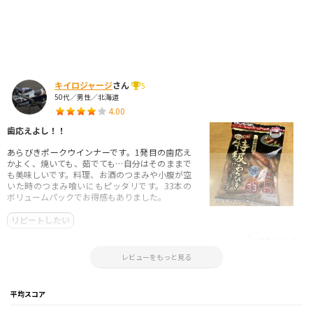
キイロジャージ
さん
5
50代／男性／北海道
4.00
歯応えよし！！
あらびきポークウインナーです。1発目の歯応え
かよく、焼いても、茹でても…自分はそのままで
も美味しいです。料理、お酒のつまみや小腹が空
いた時のつまみ喰いにもピッタリです。33本の
ボリュームパックでお得感もありました。
リピートしたい
参考になった！
2023.12.10 17:37:22
レビューをもっと見る
平均スコア