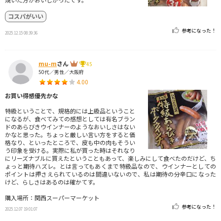
コスパがいい
参考になった！
2025.12.15 08:39:36
mu-m
さん
45
50代／男性／大阪府
4.00
お買い得感優先かな
特級ということで、規格的には上級品ということ
になるが、食べてみての感想としては有名ブラン
ドのあらびきウインナーのようなおいしさはない
かなと思った。ちょっと厳しい言い方をすると価
格なり、といったところで、皮も中の肉もそうい
う印象を受ける。実際に私が買った時はそれなり
にリーズナブルに買えたということもあって、楽しみにして食べたのだけど、ち
ょっと期待ハズレ。とは言ってもあくまで特級品なので、ウインナーとしての
ポイントは押さえられているのは間違いないので、私は期待の分辛口になった
けど、らしさはあるのは確かてす。
購入場所：関西スーパーマーケット
参考になった！
2025.12.07 19:01:07