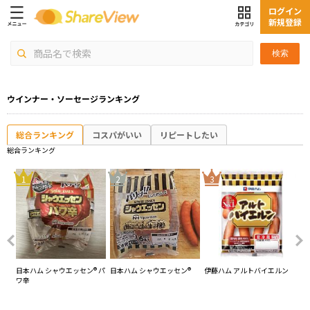
ログイン
新規登録
検索
ウインナー・ソーセージランキング
総合ランキング
コスパがいい
リピートしたい
総合ランキング
4
1
2
3
モー
日本ハム シャウエッセン® パ
日本ハム シャウエッセン®
伊藤ハム アルトバイエルン
日
ワ辛
セン