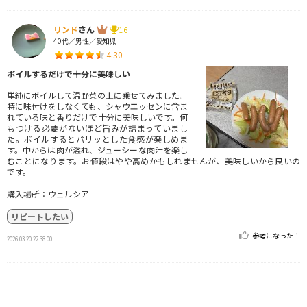
リンド
さん
16
40代／男性／愛知県
4.30
ボイルするだけで十分に美味しい
単純にボイルして温野菜の上に乗せてみました。
特に味付けをしなくても、シャウエッセンに含ま
れている味と香りだけで十分に美味しいです。何
もつける必要がないほど旨みが詰まっていまし
た。ボイルするとパリッとした食感が楽しめま
す。中からは肉が溢れ、ジューシーな肉汁を楽し
むことになります。お値段はやや高めかもしれませんが、美味しいから良いの
です。
購入場所：ウェルシア
リピートしたい
参考になった！
2026.03.20 22:38:00