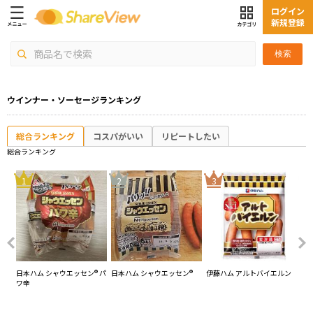
ログイン
新規登録
検索
ウインナー・ソーセージランキング
総合ランキング
コスパがいい
リピートしたい
総合ランキング
4
1
2
3
モー
日本ハム シャウエッセン® パ
日本ハム シャウエッセン®
伊藤ハム アルトバイエルン
日
ワ辛
セン