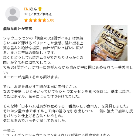
ENI
さん
1
30代／女性／北海道
5.00
濃厚な肉汁が至高
シャウエッセンの「黄金の3分間ボイル」は気持
ちいいほど弾けるパリッとした食感、溢れ出る上
質な旨みと絶妙な塩気、肉汁が口いっぱいに広が
る、まさに至福の美味しさです。
焼くとどうしても焼きムラができたりせっかくの
肉汁が全て外に溢れてしまう。
でも3分間ボイルは均一に熱が入るから旨みが中に閉じ込められて一番美味し
い。
メーカーが推奨するのも頷けます。
でも、お湯を沸かす手間が本当に面倒くさい。
なので美味しいと分かっていてもシャウエッセンを食べる時は、基本は焼き、
またはボイル、気分によって作り分けてました。
そんな時「日本ハム社員がお勧めする一番美味しい食べ方」を発見しました。
それは少量の水でボイルして肉の旨みを引き出しつつ、一気に強火で加熱し皮
をパリッと仕上げる方法というもの。
気になるのでさっそく試してみました。
手順は、
1.フライパンにシャウエッセンを入れ1/3が浸かる程度水を入れる。