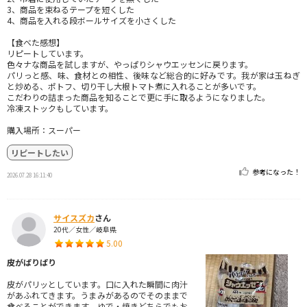
3、商品を束ねるテープを短くした
4、商品を入れる段ボールサイズを小さくした
【食べた感想】
リピートしています。
色々ナな商品を試しますが、やっぱりシャウエッセンに戻ります。
パリっと感、味、食材との相性、後味など総合的に好みです。我が家は玉ねぎ
と炒める、ポトフ、切り干し大根トマト煮に入れることが多いです。
こだわりの詰まった商品を知ることで更に手に取るようになりました。
冷凍ストックもしています。
購入場所：スーパー
リピートしたい
参考になった！
2026.07.28 16:11:40
サイスズカ
さん
20代／女性／岐阜県
5.00
皮がぱりぱり
皮がパリッとしています。口に入れた瞬間に肉汁
があふれてきます。うまみがあるのでそのままで
食べることができます。ゆで・焼きどちらでもお