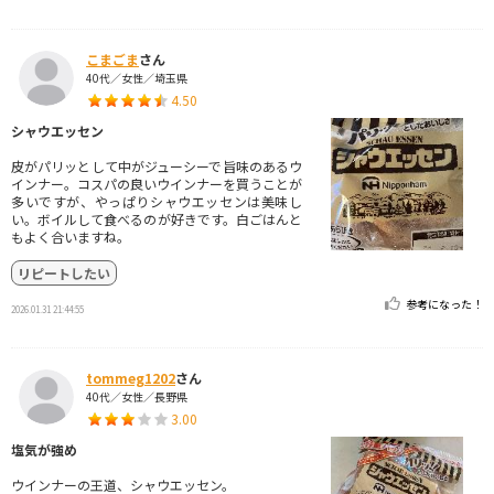
こまごま
さん
40代／女性／埼玉県
4.50
シャウエッセン
皮がパリッとして中がジューシーで旨味のあるウ
インナー。コスパの良いウインナーを買うことが
多いですが、やっぱりシャウエッセンは美味し
い。ボイルして食べるのが好きです。白ごはんと
もよく合いますね。
リピートしたい
参考になった！
2026.01.31 21:44:55
tommeg1202
さん
40代／女性／長野県
3.00
塩気が強め
ウインナーの王道、シャウエッセン。