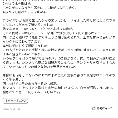
2.強火で水を飛ばす。
3.水気がなくなったら弱火にして転がしながら焼く。
4.皮が少し割れたら火を止める。
フライパンから取り出したシャウエッセンは、ボイルした時と同じようなツヤ
ツヤとハリがあって輝いていました。
熱々なまま一口かじると、パリッと心地良い音が。
それと同時に中からジューシーな肉汁が飛び出してて肉の旨みがすごい。
肉汁が全く逃げずに極限までギュッと閉じ込められて、上質な甘みと香りがダ
イレクトに伝わってきます。
本当に美味しくて感動しました。
この方法だと茹でる手間と焼いた時の香ばしさを同時に叶えられて、まさにボ
イルと焼きのいいとこ取り。
いつもフライパンで焼いてる時のパサつき感がなく、肉汁の旨みが段違いに全
く違います。シンプルな簡単な調理方でこんなにポテンシャルを引き出すなん
て、シャウエッセンの新たな魅力を発見できました。
味付けも何もしてないのにお肉本来の塩気と燻製の香りが凝縮されていてめち
ゃくちゃ濃い。
何もつけずにそのまま食べるのも最高。
粒マスタードをつけると酸味と肉汁の相性が抜群で、白米が猛烈に進みます。
騙されたと思って試してみてほしいです。
リピートしたい
参考になった！
2026.08.04 04:21:31