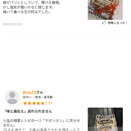
皮がパリッとしていて、弾ける食感。
少し塩気が強いかなと感じます。
焼いて食べる方が好みでした。
参考になった！
2026.01.30 15:32:23
MiyaTK
さん
60代～／男性／東京都
5.00
「味と歯応え」逃れられません
小生の得意レシピの一つ「ナポリタン」に欠かせ
ません。
70才を過ぎて、千葉の実家でやむを得ず一人で