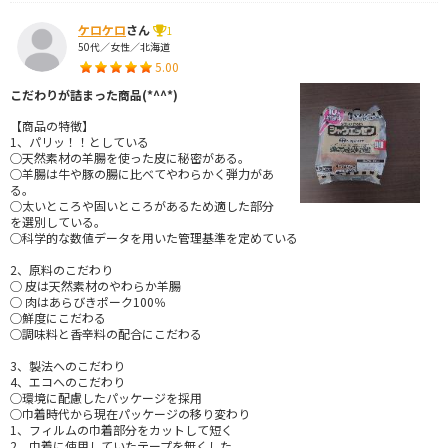
ケロケロ
さん
1
50代／女性／北海道
5.00
こだわりが詰まった商品(*^^*)
【商品の特徴】
1、パリッ！！としている
◯天然素材の羊腸を使った皮に秘密がある。
◯羊腸は牛や豚の腸に比べてやわらかく弾力があ
る。
◯太いところや固いところがあるため適した部分
を選別している。
◯科学的な数値データを用いた管理基準を定めている
2、原料のこだわり
◯ 皮は天然素材のやわらか羊腸
◯ 肉はあらびきポーク100％
◯鮮度にこだわる
◯調味料と香辛料の配合にこだわる
3、製法へのこだわり
4、エコへのこだわり
◯環境に配慮したパッケージを採用
◯巾着時代から現在パッケージの移り変わり
1、フィルムの巾着部分をカットして短く
2、巾着に使用していたテープを無くした