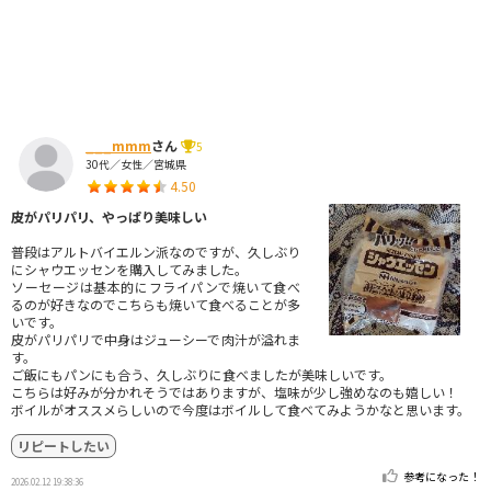
___mmm
さん
5
30代／女性／宮城県
4.50
皮がパリパリ、やっぱり美味しい
普段はアルトバイエルン派なのですが、久しぶり
にシャウエッセンを購入してみました。
ソーセージは基本的にフライパンで焼いて食べ
るのが好きなのでこちらも焼いて食べることが多
いです。
皮がパリパリで中身はジューシーで肉汁が溢れま
す。
ご飯にもパンにも合う、久しぶりに食べましたが美味しいです。
こちらは好みが分かれそうではありますが、塩味が少し強めなのも嬉しい！
ボイルがオススメらしいので今度はボイルして食べてみようかなと思います。
リピートしたい
参考になった！
2026.02.12 19:38:36