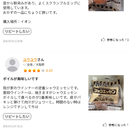
昔から馴染みがあり、よくスクランブルエッグに
使用しています。
おかずの一品にちょうど良いです。
購入場所：イオン
リピートしたい
参考になった！
1
2026.05.04 12:29:08
ユウユウ
さん
-／女性／大阪府
4.00
ボイルが美味しいです
我が家のウインナーの定番シャウエッセンです。
普段ウインナーは、焼きますがシャウエッセン
ボイルして食べるのが1番美味しいです。皮がパ
キッと弾けて肉汁がジュワーと。時間のない時は
レンジでチンして今は
リピートしたい
参考になった！
2026.04.12 07:26:22