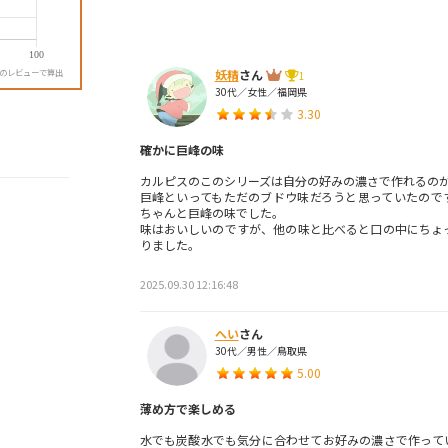
妖精
さん
降のレビューで算出
1
30代／女性／福岡県
3.30
確かに巨峰の味
カルピスのこのシリーズは自分の好みの濃さで作れるの
巨峰といってもただのブドウ味だろうと思っていたので
ちゃんと巨峰の味でした。
味はおいしいのですが、他の味と比べると口の中にちょ
りました。
2025.09.30 12:16:48
へい
さん
30代／男性／鳥取県
5.00
薄め方で楽しめる
水でも炭酸水でも気分に合わせてお好みの濃さで作って