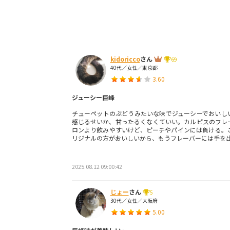
kidoricco
さん
69
40代／女性／東京都
3.60
ジューシー巨峰
チューペットのぶどうみたいな味でジューシーでおいし
感じるせいか、甘ったるくなくていい。カルピスのフレ
ロンより飲みやすいけど、ピーチやパインには負ける。
リジナルの方がおいしいから、もうフレーバーには手を
2025.08.12 09:00:42
じょー
さん
5
30代／女性／大阪府
5.00