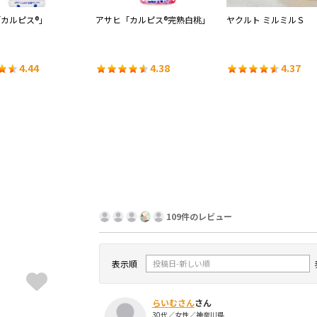
「カルピス®」
アサヒ「カルピス®完熟白桃」
ヤクルト ミルミルＳ
4.44
4.38
4.37
109件のレビュー
表示順
らいむさん
さん
30代／女性／神奈川県