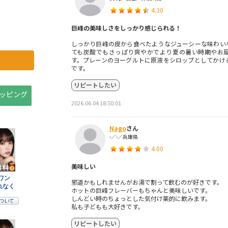
4.30
巨峰の美味しさをしっかり感じられる！
しっかり巨峰の皮から食べたようなジューシーな味わい
ても炭酸でもさっぱり爽やかでより夏の暑い時期やお
す。プレーンのヨーグルトに原液をシロップとしてかけ
です。
リピートしたい
ョッピング
2026.06.04 18:50:01
Nago
さん
-／-／兵庫県
4.00
美味しい
邪道かもしれませんがお湯で割って飲むのが好きです。
ホットの巨峰フレーバーもちゃんと美味しいです。
しんどい時のちょっとした気付け薬的に飲みます。
私も子どもも大好きです。
リピートしたい