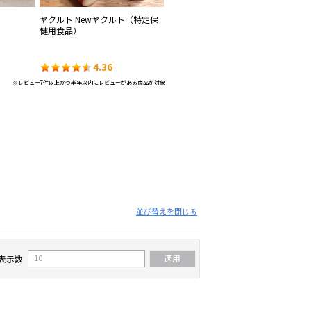
ヤクルト Newヤクルト（特定保
ヤクルト Y1000 糖質オフ（機能
ア
健用食品）
性表示食品）
4.36
4.35
※レビュー7件以上かつ半年以内にレビューがある商品が対象
並び替えを閉じる
表示数