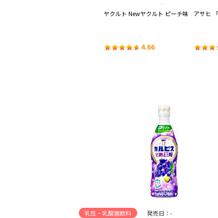
」
アサヒ カルピスと特製レモネー
ヤクルト Newヤクルト ピーチ味
アサヒ 
ド
4.33
4.66
乳性・乳酸菌飲料
発売日：-