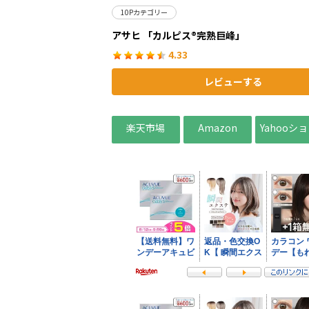
10Pカテゴリー
アサヒ 「カルピス®完熟巨峰」
4.33
レビューする
楽天市場
Amazon
Yahooシ