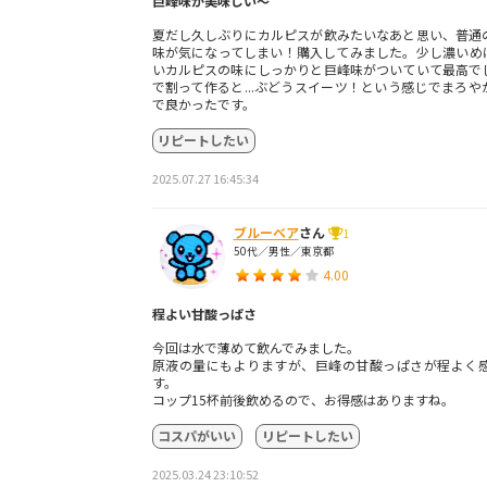
巨峰味が美味しい〜
夏だし久しぶりにカルピスが飲みたいなあと思い、普通
味が気になってしまい！購入してみました。少し濃いめ
いカルピスの味にしっかりと巨峰味がついていて最高で
で割って作ると...ぶどうスイーツ！という感じでまろ
で良かったです。
リピートしたい
2025.07.27 16:45:34
ブルーベア
さん
1
50代／男性／東京都
4.00
程よい甘酸っぱさ
今回は水で薄めて飲んでみました。
原液の量にもよりますが、巨峰の甘酸っぱさが程よく
す。
コップ15杯前後飲めるので、お得感はありますね。
コスパがいい
リピートしたい
2025.03.24 23:10:52