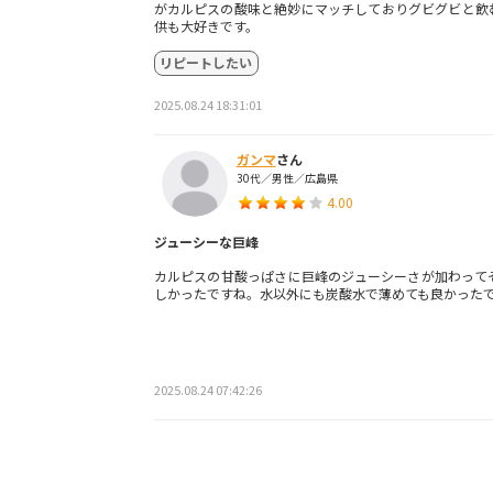
がカルピスの酸味と絶妙にマッチしておりグビグビと飲
供も大好きです。
リピートしたい
2025.08.24 18:31:01
ガンマ
さん
30代／男性／広島県
4.00
ジューシーな巨峰
カルピスの甘酸っぱさに巨峰のジューシーさが加わって
しかったですね。水以外にも炭酸水で薄めても良かった
2025.08.24 07:42:26