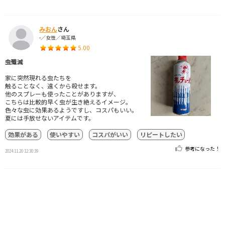
みおん
さん
-／女性／埼玉県
5.00
虫殲滅
家に突然現れる虫たちを
触ることなく、遠くから殺せます。
他のスプレーも使ったことがありますが、
こちらは比較的早く虫が生き絶えるイメージ。
色々な虫に効果あるようですし、コスパもいい。
夏には手放せないアイテムです。
効果がある
使いやすい
コスパがいい
リピートしたい
参考になった！
2024.11.20 12:30:39