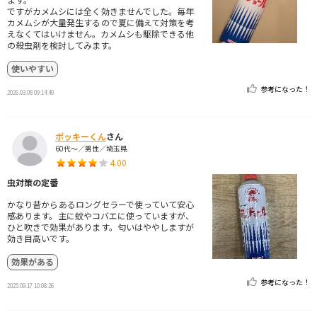
ですがカメムシには全く効きませんでした。毎年
カメムシが大量発生するので夏に備えて対策を考
えなくてはいけません。カメムシも駆除できる他
の殺虫剤を検討してみます。
使いやすい
参考になった！
2026.03.08 09:14:49
ポッキーくん
さん
60代～／男性／埼玉県
4.00
虫対策の定番
かなり昔からあるロングセラーで使っていて安心
感あります。主に蚊やコバエに使っていますが、
ひと吹きで効果があります。匂いはややしますが
効き目高いです。
効果がある
参考になった！
2025.09.17 10:08:26