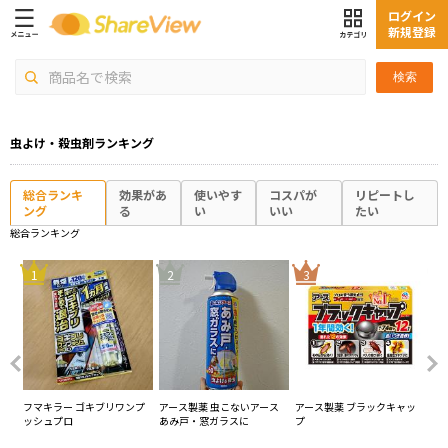
ログイン
新規登録
検索
虫よけ・殺虫剤ランキング
総合ランキ
効果があ
使いやす
コスパが
リピートし
ング
る
い
いい
たい
総合ランキング
4
1
2
3
ト
フマキラー ゴキブリワンプ
アース製薬 虫こないアース
アース製薬 ブラックキャッ
大
ッシュプロ
あみ戸・窓ガラスに
プ
る