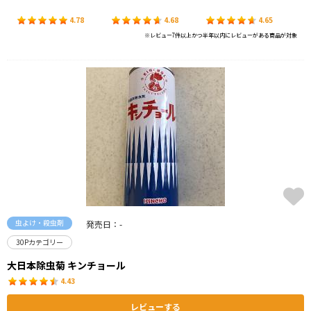
4.78
4.68
4.65
※レビュー7件以上かつ半年以内にレビューがある商品が対象
虫よけ・殺虫剤
発売日：-
30Pカテゴリー
大日本除虫菊 キンチョール
4.43
レビューする