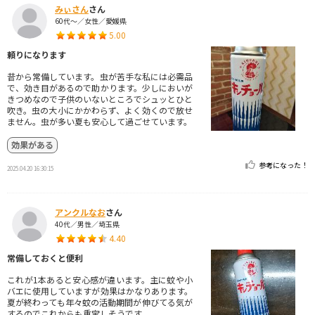
みぃさん
さん
60代～／女性／愛媛県
5.00
頼りになります
昔から常備しています。虫が苦手な私には必需品
で、効き目があるので助かります。少しにおいが
きつめなので子供のいないところでシュッとひと
吹き。虫の大小にかかわらず、よく効くので放せ
ません。虫が多い夏も安心して過ごせています。
効果がある
参考になった！
2025.04.20 16:30:15
アンクルなお
さん
40代／男性／埼玉県
4.40
常備しておくと便利
これが1本あると安心感が違います。主に蚊や小
バエに使用していますが効果はかなりあります。
夏が終わっても年々蚊の活動期間が伸びてる気が
するのでこれからも重宝しそうです。