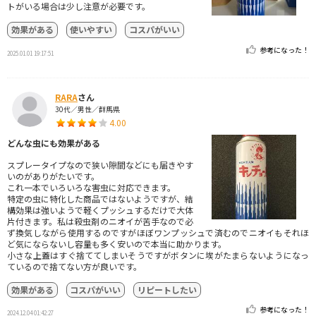
トがいる場合は少し注意が必要です。
効果がある
使いやすい
コスパがいい
参考になった！
2025.01.01 19:17:51
RARA
さん
30代／男性／群馬県
4.00
どんな虫にも効果がある
スプレータイプなので狭い隙間などにも届きやす
いのがありがたいです。
これ一本でいろいろな害虫に対応できます。
特定の虫に特化した商品ではないようですが、結
構効果は強いようで軽くプッシュするだけで大体
片付きます。私は殺虫剤のニオイが苦手なので必
ず換気しながら使用するのですがほぼワンプッシュで済むのでニオイもそれほ
ど気にならないし容量も多く安いので本当に助かります。
小さな上蓋はすぐ捨ててしまいそうですがボタンに埃がたまらないようになっ
ているので捨てない方が良いです。
効果がある
コスパがいい
リピートしたい
参考になった！
2024.12.04 01:42:27