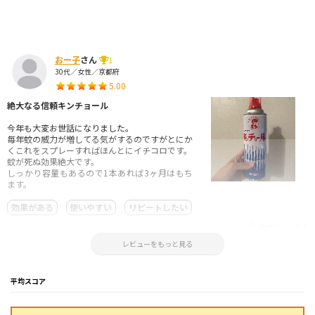
おー子
さん
1
30代／女性／京都府
5.00
絶大なる信頼キンチョール
今年も大変お世話になりました。
毎年蚊の威力が増してる気がするのですがとにか
くこれをスプレーすればほんとにイチコロです。
蚊が死ぬ効果絶大です。
しっかり容量もあるので1本あれば3ヶ月はもち
ます。
効果がある
使いやすい
リピートしたい
参考になった！
2024.09.22 23:50:57
レビューをもっと見る
平均スコア