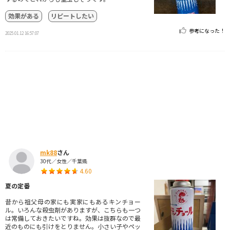
効果がある
リピートしたい
参考になった！
2025.01.12 16:57:07
mk88
さん
30代／女性／千葉県
4.60
夏の定番
昔から祖父母の家にも実家にもあるキンチョー
ル。いろんな殺虫剤がありますが、こちらも一つ
は常備しておきたいですね。効果は抜群なので最
近のものにも引けをとりません。小さい子やペッ