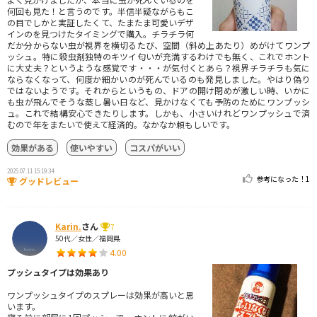
何回も見た！と言うのです。半信半疑ながらもこ
の目でしかと実証したくて、たまたま可愛いデザ
インのを見つけたタイミングで購入。チラチラ何
だか分からない虫が視界を横切るたび、空間（斜め上あたり）めがけてワンプ
ッシュ。特に殺虫剤独特のキツイ匂いが充満するわけでも無く、これでホント
に大丈夫？というような感覚です・・・が気付くとあら？視界チラチラも気に
ならなくなって、何度か細かいのが死んでいるのも発見しました。やはり偽り
ではないようです。それからというもの、ドアの開け閉めが激しい時、いかに
も虫が飛んでそうな蒸し暑い日など、見かけなくても予防のためにワンプッシ
ュ。これで結構安心できたりします。しかも、小さいけれどワンプッシュで済
むので年をまたいで使えて経済的。なかなか頼もしいです。
効果がある
使いやすい
コスパがいい
2025.07.11 15:19:34
参考になった！
1
グッドレビュー
Karin.
さん
7
50代／女性／福岡県
4.00
プッシュタイプは効果あり
ワンプッシュタイプのスプレーは効果が高いと思
います。