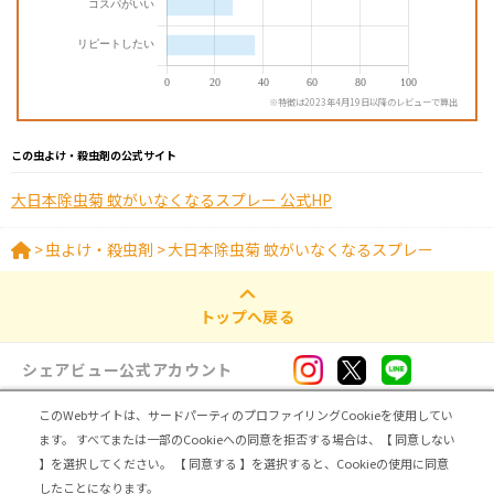
※特徴は2023年4月19日以降のレビューで算出
この虫よけ・殺虫剤の公式サイト
大日本除虫菊 蚊がいなくなるスプレー 公式HP
>
虫よけ・殺虫剤
>
大日本除虫菊 蚊がいなくなるスプレー
トップへ戻る
シェアビュー公式アカウント
このWebサイトは、サードパーティのプロファイリングCookieを使用してい
ログイン・新規登録
ます。
すべてまたは一部のCookieへの同意を拒否する場合は、【 同意しない
】を選択してください。
【 同意する 】を選択すると、Cookieの使用に同意
トップ
|
シェアビューとは
|
レビュアー向け シェアビューインタビュー
|
カテゴリ一覧
したことになります。