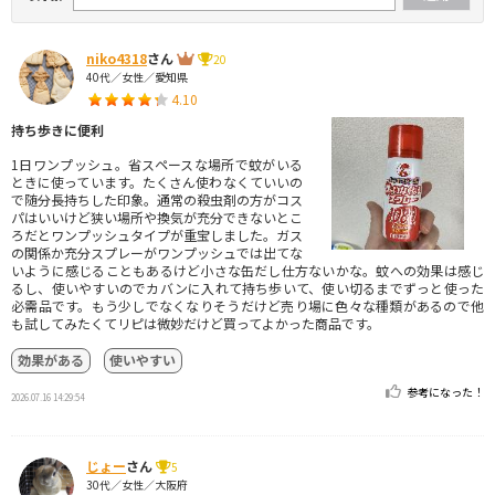
niko4318
さん
20
40代／女性／愛知県
4.10
持ち歩きに便利
1日ワンプッシュ。省スペースな場所で蚊がいる
ときに使っています。たくさん使わなくていいの
で随分長持ちした印象。通常の殺虫剤の方がコス
パはいいけど狭い場所や換気が充分できないとこ
ろだとワンプッシュタイプが重宝しました。ガス
の関係か充分スプレーがワンプッシュでは出てな
いように感じることもあるけど小さな缶だし仕方ないかな。蚊への効果は感じ
るし、使いやすいのでカバンに入れて持ち歩いて、使い切るまでずっと使った
必需品です。もう少しでなくなりそうだけど売り場に色々な種類があるので他
も試してみたくてリピは微妙だけど買ってよかった商品です。
効果がある
使いやすい
参考になった！
2026.07.16 14:29:54
じょー
さん
5
30代／女性／大阪府