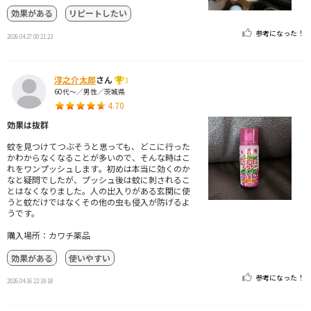
効果がある
リピートしたい
参考になった！
2026.04.27 00:21:23
淳之介太郎
さん
3
60代～／男性／茨城県
4.70
効果は抜群
蚊を見つけてつぶそうと思っても、どこに行った
かわからなくなることが多いので、そんな時はこ
れをワンプッシュします。初めは本当に効くのか
なと疑問でしたが、プッシュ後は蚊に刺されるこ
とはなくなりました。人の出入りがある玄関に使
うと蚊だけではなくその他の虫も侵入が防げるよ
うです。
購入場所：カワチ薬品
効果がある
使いやすい
参考になった！
2026.04.16 22:19:18