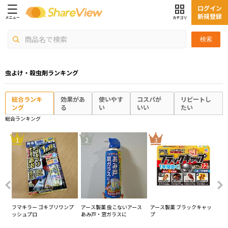
ログイン
新規登録
検索
虫よけ・殺虫剤ランキング
総合ランキ
効果があ
使いやす
コスパが
リピートし
ング
る
い
いい
たい
総合ランキング
4
1
2
3
ト
フマキラー ゴキブリワンプ
アース製薬 虫こないアース
アース製薬 ブラックキャッ
大
ッシュプロ
あみ戸・窓ガラスに
プ
る