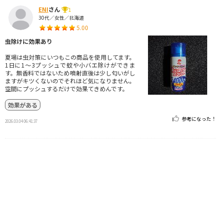
ENI
さん
1
30代／女性／北海道
5.00
虫除けに効果あり
夏場は虫対策にいつもこの商品を使用してます。
1日に1〜3プッシュで蚊や小バエ除けができま
す。無香料ではないため噴射直後は少し匂いがし
ますがキツくないのでそれほど気になりません。
空間にプッシュするだけで効果てきめんです。
効果がある
参考になった！
2026.03.04 06:41:37