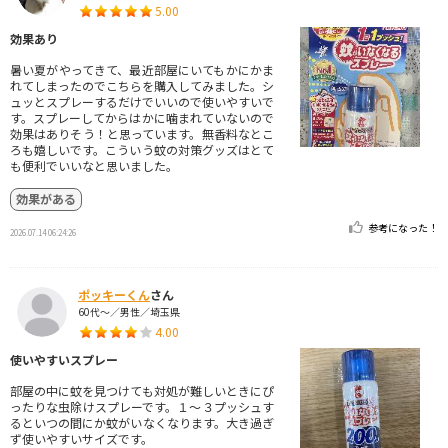
5.00
効果あり
暑い夏がやってきて、最近部屋にいてもかにかま
れてしまったのでこちらを購入してみました。シ
ュッとスプレーするだけでいいので使いやすいで
す。スプレーしてからはかに噛まれていないので
効果はありそう！と思っています。無香料なとこ
ろも嬉しいです。こういう蚊の対策グッズはとて
も便利でいいなと思いました。
効果がある
参考になった！
2026.07.14 06:24:26
ポッキーくん
さん
60代～／男性／埼玉県
4.00
使いやすいスプレー
部屋の中に蚊を見つけても対処が難しいときにぴ
ったりな虫除けスプレーです。１〜３プッシュす
るといつの間にか蚊がいなくなります。大き過ぎ
ず使いやすいサイズです。