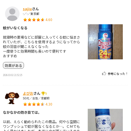
sajiu
さん
-／-／東京都
4.60
蚊がいなくなる
就寝時の夏場などに部屋に入ってくる蚊に悩まさ
れていたが、こちらを使用するようになってから
蚊の羽音が聞こえなくなった
一度使うと効果時間も長いので便利です
おすすめ
効果がある
参考になった！
2026.03.02 21:52:25
よぴお
さん
9
50代／女性／京都府
4.30
なかなかの効き目では。
以前、えらく勧められたこの商品。何やら空間に
ワンプッシュで蚊が居なくなるとか…。ＣＭでも
よく見かけましたが、本当に虫が死んでいるのを