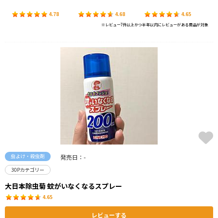
4.78
4.68
4.65
※レビュー7件以上かつ半年以内にレビューがある商品が対象
虫よけ・殺虫剤
発売日：-
30Pカテゴリー
大日本除虫菊 蚊がいなくなるスプレー
4.65
レビューする